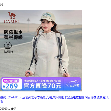
10
骆驼（CAMEL）运动外套秋季新款女装户外防泼水登山服连帽休闲百搭加绒夹克风
衣
20000人好评