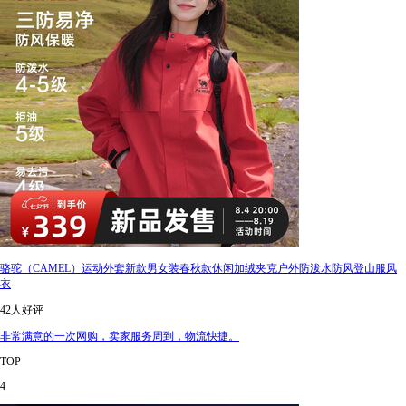
骆驼（CAMEL）运动外套新款男女装春秋款休闲加绒夹克户外防泼水防风登山服风
衣
42人好评
非常满意的一次网购，卖家服务周到，物流快捷。
TOP
4