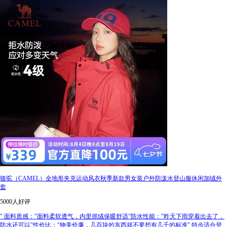
骆驼（CAMEL）全地形夹克运动风衣秋季新款男女装户外防泼水登山服休闲加绒外
套
5000人好评
" 面料质感："面料柔软透气，内里抓绒保暖舒适" ​ 防水性能："昨天下雨穿着出去了，
防水还可以" ​ 性价比："物美价廉，几百块的东西就不要想有几千的标准" 特步适合登