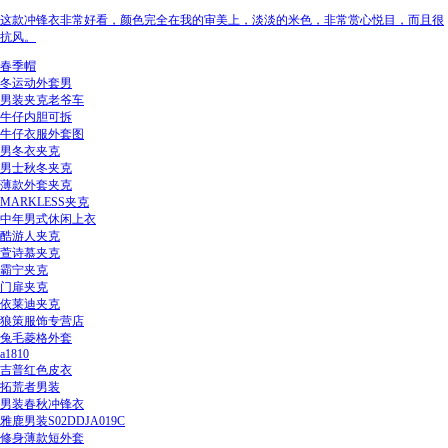
这款冲锋衣非常好看，颜色完全在我的审美上，淡淡的米色，非常赏心悦目，而且很
抗风。
春季帽
冬运动外套男
男装夹克老爷车
牛仔内胆可拆
牛仔衣服外套图
男冬衣夹克
男士秋冬夹克
薄款外套夹克
MARKLESS夹克
中年男式休闲上衣
酷游人夹克
萱诗慕夹克
霸宁夹克
门扉夹克
依莱迪夹克
狼策服饰专营店
兔毛菱格外套
a1810
吉普红色皮衣
拓荒者男装
男装春秋冲锋衣
雅鹿男装S02DDJA019C
修身薄款短外套