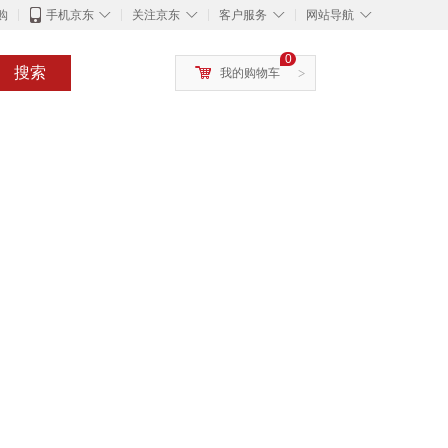
◇
◇
◇
◇
购
手机京东
关注京东
客户服务
网站导航
0
搜索
我的购物车
>