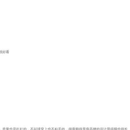
很好看
，质量也是杠杠的，不起球穿上也不粘毛的，很垂顺很显瘦高腰的设计显得腿也很长