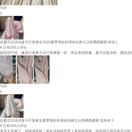
TOP
3
拉夏贝尔冰丝速干灯笼裤女2026夏季薄款轻薄哈伦裤九分防晒阔腿裤 粉色 L
¥
已有200人评论
版型很不错，像是灯笼裤又比灯笼裤瘦一些，穿起来很舒服，夏天比较凉快，颜色也
TOP
4
拉夏贝尔冰丝速干灯笼裤女夏季薄款轻薄哈伦裤九分防晒阔腿裤 浅灰色 S
¥
已有200人评论
真是太奈斯了，我很满意啦！喜欢这种版型穿上真的很显瘦，版型很正很百搭不过时