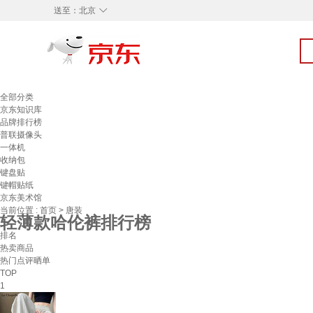
◇
送至：
北京
全部分类
京东知识库
品牌排行榜
普联摄像头
一体机
收纳包
键盘贴
键帽贴纸
京东美术馆
当前位置 :
首页
>
唐装
轻薄款哈伦裤排行榜
排名
热卖商品
热门点评晒单
TOP
1