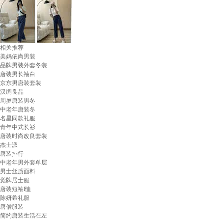
相关推荐
美妈依尚男装
品牌男装外套冬装
唐装男长袖白
京东男唐装套装
汉绸良品
周岁唐装男冬
中老年唐装冬
名星同款礼服
青年中式长衫
唐装时尚改良套装
杰士派
唐装排行
中老年男外套单层
男士丝质面料
觉牌居士服
唐装短袖t恤
陈妍希礼服
唐僧服装
简约唐装生活在左