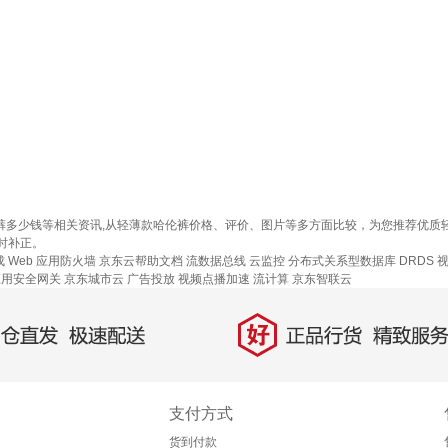
伦裤多少钱等相关资讯,从轻薄款哈伦裤价格、评价、图片等多方面比较，为您推荐优
时补正。
成
Web 应用防火墙
京东云帮助文档
流数据总线
云监控
分布式关系型数据库 DRDS
应用安全网关
京东城市云
广告投放
视频点播加速
流计算
京东智联云
好
直发，极速配送
正品行货，精致服务
支付方式
货到付款