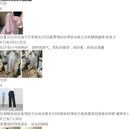
TOP
8
拉夏贝尔冰丝速干灯笼裤女2026夏季薄款轻薄哈伦裤九分防晒阔腿裤 粉色 S
¥
已有200人评论
92斤拍小号刚刚好，面料很透气，宽松的腿型，很好看，粉的还显嫩
TOP
9
红蜻蜓旅游必备薄款九分哈伦裤女2026新款轻薄纸片裤高腰直筒显瘦休闲裤 藏青色 L （
¥
已有7人评论
质量很好我很喜欢，还会回购哒