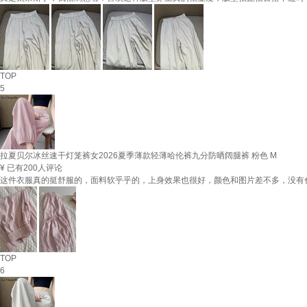
TOP
5
拉夏贝尔冰丝速干灯笼裤女2026夏季薄款轻薄哈伦裤九分防晒阔腿裤 粉色 M
¥
已有200人评论
这件衣服真的挺舒服的，面料软乎乎的，上身效果也很好，颜色和图片差不多，没有色
TOP
6