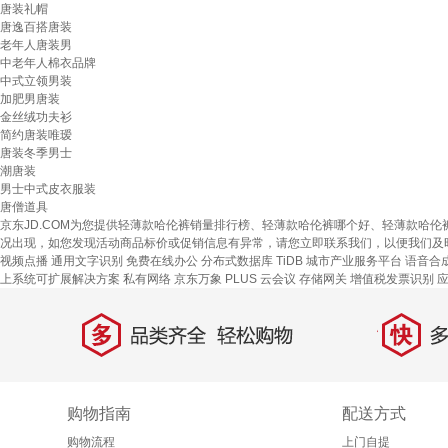
唐装礼帽
唐逸百搭唐装
老年人唐装男
中老年人棉衣品牌
中式立领男装
加肥男唐装
金丝绒功夫衫
简约唐装唯瑷
唐装冬季男士
潮唐装
男士中式皮衣服装
唐僧道具
京东JD.COM为您提供轻薄款哈伦裤销量排行榜、轻薄款哈伦裤哪个好、轻薄款哈
况出现，如您发现活动商品标价或促销信息有异常，请您立即联系我们，以便我们及
视频点播
通用文字识别
免费在线办公
分布式数据库 TiDB
城市产业服务平台
语音合
上系统可扩展解决方案
私有网络
京东万象
PLUS 云会议
存储网关
增值税发票识别
多
快
品类齐全，轻松购物
多仓
购物指南
配送方式
购物流程
上门自提