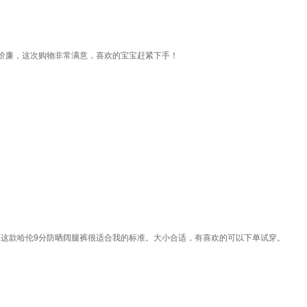
价廉，这次购物非常满意，喜欢的宝宝赶紧下手！
& M。这款哈伦9分防晒阔腿裤很适合我的标准。大小合适，有喜欢的可以下单试穿。