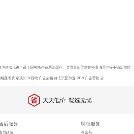
质轻薄款哈伦裤产品！因可能存在系统缓存、页面更新导致价格变动异常等不确定性情
视频直播
商家成长
卡西欧
广告热搜
静态页面加速
VPN
广告营销
云
省
天天低价，畅选无忧
售后服务
特色服务
售后政策
夺宝岛