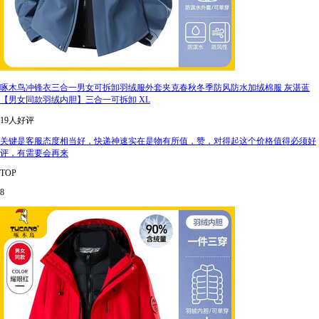
啄木鸟冲锋衣三合一男女可拆卸羽绒服外套夹克春秋冬季防风防水加绒棉服 灰湛蓝
【男女同款羽绒内胆】三合一可拆卸 XL
19人好评
关键是客服态度相当好，快递神速实在是物有所值，赞，对得起这个价格值得必须好
评，有需要会再来
TOP
8