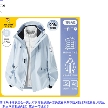
TOP
5
啄木鸟冲锋衣三合一男女可拆卸羽绒服外套夹克春秋冬季防风防水加绒棉服 月光兰
【男女同款羽绒内胆】三合一可拆卸 S