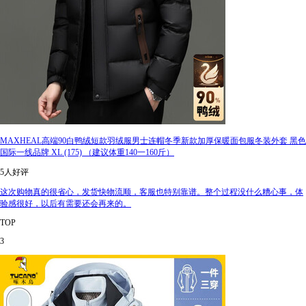
MAXHEAL高端90白鸭绒短款羽绒服男士连帽冬季新款加厚保暖面包服冬装外套 黑色
国际一线品牌 XL (175) （建议体重140一160斤）
5人好评
这次购物真的很省心，发货快物流顺，客服也特别靠谱。整个过程没什么糟心事，体
验感很好，以后有需要还会再来的。
TOP
3