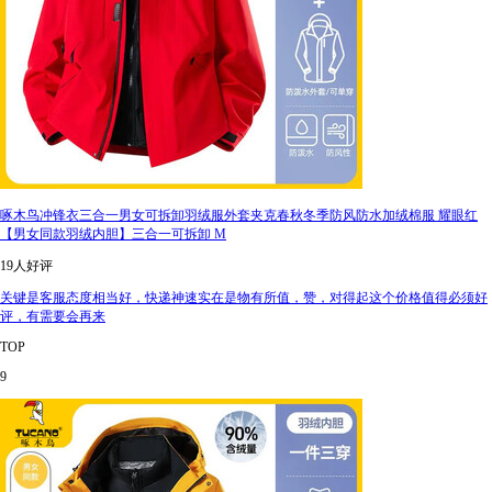
啄木鸟冲锋衣三合一男女可拆卸羽绒服外套夹克春秋冬季防风防水加绒棉服 耀眼红
【男女同款羽绒内胆】三合一可拆卸 M
19人好评
关键是客服态度相当好，快递神速实在是物有所值，赞，对得起这个价格值得必须好
评，有需要会再来
TOP
9