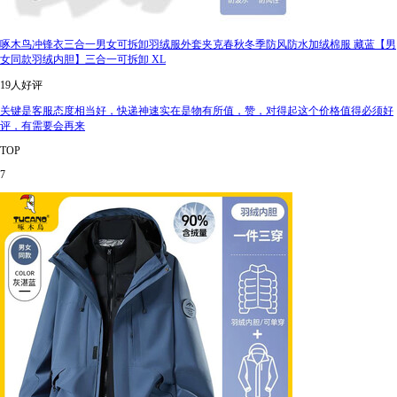
啄木鸟冲锋衣三合一男女可拆卸羽绒服外套夹克春秋冬季防风防水加绒棉服 藏蓝【男
女同款羽绒内胆】三合一可拆卸 XL
19人好评
关键是客服态度相当好，快递神速实在是物有所值，赞，对得起这个价格值得必须好
评，有需要会再来
TOP
7