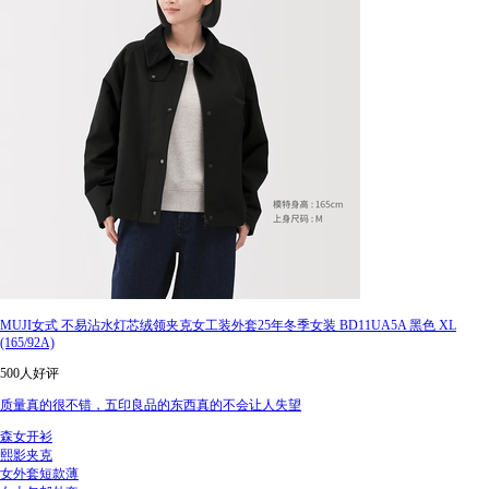
MUJI女式 不易沾水灯芯绒领夹克女工装外套25年冬季女装 BD11UA5A 黑色 XL
(165/92A)
500人好评
质量真的很不错，五印良品的东西真的不会让人失望
森女开衫
熙影夹克
女外套短款薄