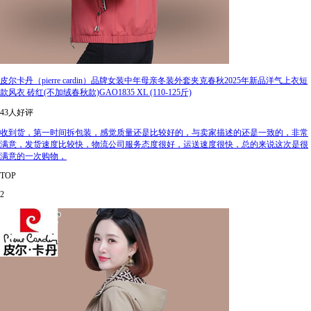
皮尔卡丹（pierre cardin）品牌女装中年母亲冬装外套夹克春秋2025年新品洋气上衣短
款风衣 砖红(不加绒春秋款)GAO1835 XL (110-125斤)
43人好评
收到货，第一时间拆包装，感觉质量还是比较好的，与卖家描述的还是一致的，非常
满意，发货速度比较快，物流公司服务态度很好，运送速度很快，总的来说这次是很
满意的一次购物，
TOP
2