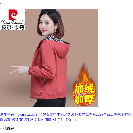
4
皮尔卡丹（pierre cardin）品牌女装中年母亲冬装外套夹克春秋2025年新品洋气上衣短
款风衣 砖红(加绒)GAO1863 加厚 XL (110-125斤)
43人好评