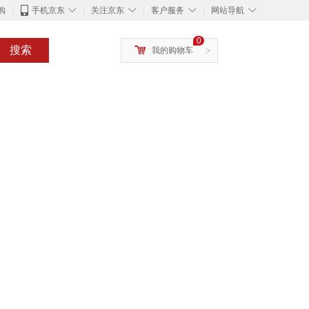
◇
◇
◇
◇
购
手机京东
关注京东
客户服务
网站导航
0
搜索
我的购物车
>