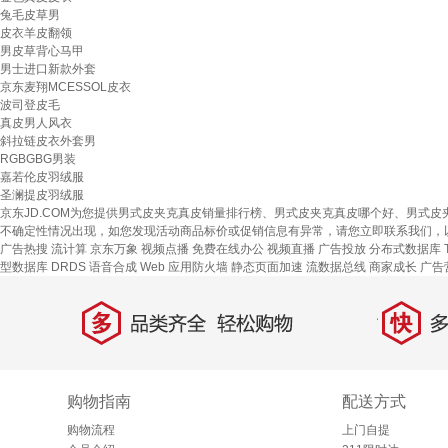
兔毛皮草男
皮衣羊皮翻领
男皮草背心马甲
男士进口新款外套
京东麦翔MCESSOL皮衣
波司登皮毛
真皮男人风衣
斜拉链皮衣外套男
RGBGBG男装
嘉若伦皮羽绒服
圣澜提皮羽绒服
京东JD.COM为您提供男式皮夹克真皮销量排行榜、男式皮夹克真皮哪个好、男式
不确定性情况出现，如您发现活动商品标价或促销信息有异常，请您立即联系我们，
广告热搜
流计算
京东万象
视频点播
免费在线办公
视频直播
广告投放
分布式数据库 T
型数据库 DRDS
语音合成
Web 应用防火墙
静态页面加速
流数据总线
商家成长
广告
多
快
品类齐全，轻松购物
多仓
购物指南
配送方式
购物流程
上门自提