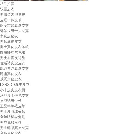
相关推荐
双层皮衣
男獭兔内胆皮衣
皮毛一体皮革
朗度吉普真皮皮衣
绵羊皮男士皮夹克
牛真皮皮衣
男款鹿皮皮衣
男士真皮皮衣冬款
维格娜丝尼克服
男皮衣真皮特价
佐斯诗真皮皮衣
凯迪希尔真皮皮衣
爵盟真皮皮衣
威秀真皮皮衣
LXRXDD真皮皮衣
小牛皮真皮衣男
汤尼俊士拼色皮衣
皮羽绒男中长
正品羊羔毛皮草
男士皮羽绒长款
金丝绒棉衣兔毛
男尼克服立领
男士韩版真皮夹克
金色真皮皮衣