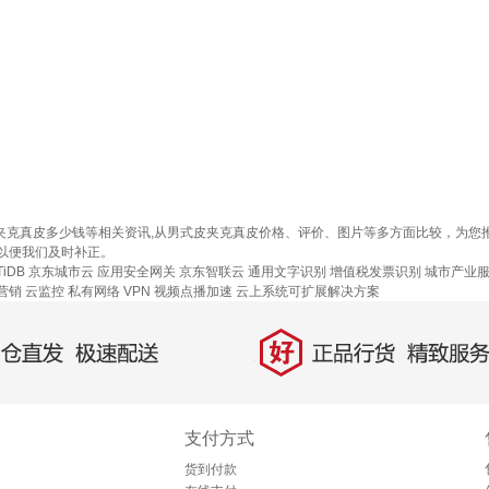
皮夹克真皮多少钱等相关资讯,从男式皮夹克真皮价格、评价、图片等多方面比较，为
以便我们及时补正。
iDB
京东城市云
应用安全网关
京东智联云
通用文字识别
增值税发票识别
城市产业
营销
云监控
私有网络
VPN
视频点播加速
云上系统可扩展解决方案
好
直发，极速配送
正品行货，精致服务
支付方式
货到付款