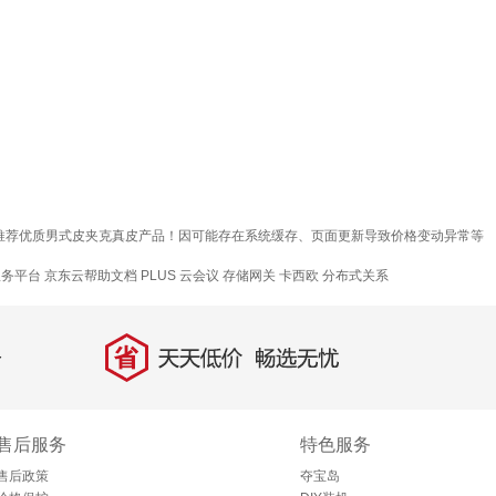
您推荐优质男式皮夹克真皮产品！因可能存在系统缓存、页面更新导致价格变动异常等
服务平台
京东云帮助文档
PLUS 云会议
存储网关
卡西欧
分布式关系
省
天天低价，畅选无忧
售后服务
特色服务
售后政策
夺宝岛