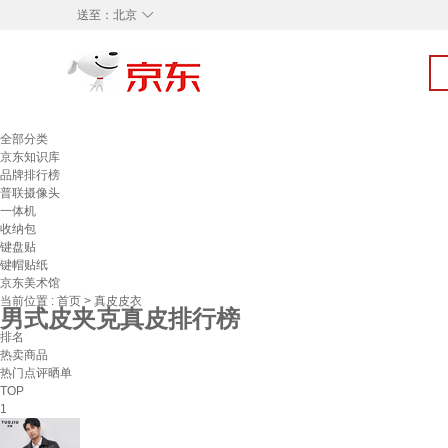
◇
送至：
北京
全部分类
京东知识库
品牌排行榜
普联摄像头
一体机
收纳包
键盘贴
键帽贴纸
京东美术馆
当前位置 :
首页
>
真皮皮衣
男式皮夹克真皮排行榜
排名
热卖商品
热门点评晒单
TOP
1