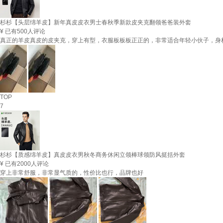
杉杉【头层绵羊皮】新年真皮皮衣男士春秋季新款皮夹克翻领爸爸装外套
¥
已有500人评论
真正的羊皮真皮的皮夹克，穿上有型，衣服板板板正正的，非常适合年轻小伙子，身
TOP
7
杉杉【质感绵羊皮】真皮皮衣男秋冬商务休闲立领棒球领防风挺括外套
¥
已有2000人评论
穿上非常舒服，非常显气质的，性价比也行，品牌也好