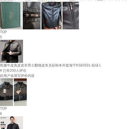
TOP
5
凯撒牛皮真皮皮衣男士翻领皮夹克衫秋冬外套海宁KS83501 棕绿 L
¥
已有200人评论
此用户未填写评价内容
TOP
6