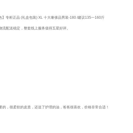
品 (礼盒包装) XL 十大奢侈品男装-180 /建议135一160斤
物流配送稳定，整套线上服务值得五星好评。
要的，很柔软的皮质，还送了护理的油，爸爸很喜欢，价格非常合适！