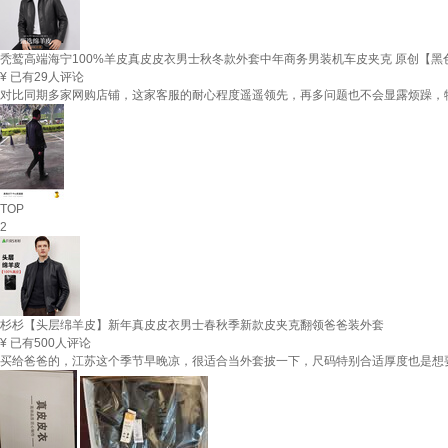
秃鹫高端海宁100%羊皮真皮皮衣男士秋冬款外套中年商务男装机车皮夹克 原创【黑色】专柜正
¥
已有29人评论
对比同期多家网购店铺，这家客服的耐心程度遥遥领先，再多问题也不会显露烦躁，
TOP
2
杉杉【头层绵羊皮】新年真皮皮衣男士春秋季新款皮夹克翻领爸爸装外套
¥
已有500人评论
买给爸爸的，江苏这个季节早晚凉，很适合当外套披一下，尺码特别合适厚度也是想