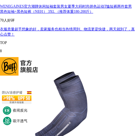
WENEGAINES官方潮牌休闲短袖套装男女夏季大码时尚拼色运动T恤短裤两件套男
黑色短袖+黑色短裤（NE01） 3XL （推荐体重180-200斤）
70人好评
衣服质量超乎想象的好，卖家服务也相当热情周到。物流更是快捷，两天就到了，真
心点赞！
TOP
8