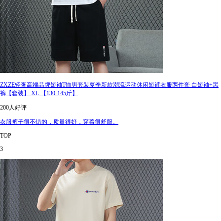
ZXZE轻奢高端品牌短袖T恤男套装夏季新款潮流运动休闲短裤衣服两件套 白短袖+黑
裤【套装】 XL 【130-145斤】
200人好评
衣服裤子很不错的，质量很好，穿着很舒服。
TOP
3