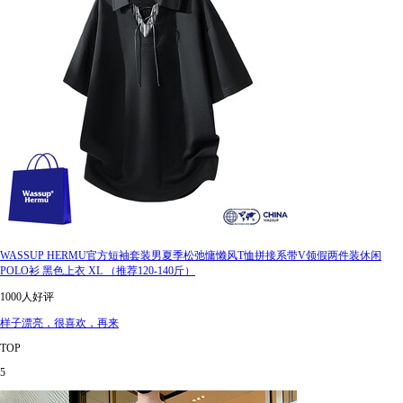
WASSUP HERMU官方短袖套装男夏季松弛慵懒风T恤拼接系带V领假两件装休闲
POLO衫 黑色上衣 XL （推荐120-140斤）
1000人好评
样子漂亮，很喜欢，再来
TOP
5