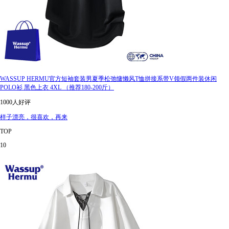
WASSUP HERMU官方短袖套装男夏季松弛慵懒风T恤拼接系带V领假两件装休闲
POLO衫 黑色上衣 4XL （推荐180-200斤）
1000人好评
样子漂亮，很喜欢，再来
TOP
10