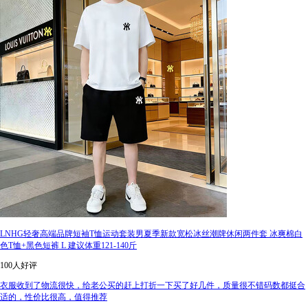
LNHG轻奢高端品牌短袖T恤运动套装男夏季新款宽松冰丝潮牌休闲两件套 冰爽棉白
色T恤+黑色短裤 L 建议体重121-140斤
100人好评
衣服收到了物流很快，给老公买的赶上打折一下买了好几件，质量很不错码数都挺合
适的，性价比很高，值得推荐