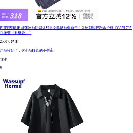
BUFF西班牙 超薄冰袖防紫外线男女防晒袖套速干户外迷彩骑行跑步护臂 133875.707.
拼接蓝（升级款） L
2000人好评
产品收到了，这个品牌真的不错👍
TOP
9