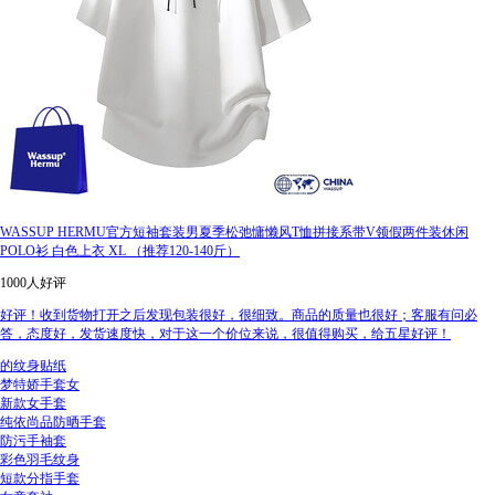
WASSUP HERMU官方短袖套装男夏季松弛慵懒风T恤拼接系带V领假两件装休闲
POLO衫 白色上衣 XL （推荐120-140斤）
1000人好评
好评！收到货物打开之后发现包装很好，很细致。商品的质量也很好；客服有问必
答，态度好，发货速度快，对于这一个价位来说，很值得购买，给五星好评！
的纹身贴纸
梦特娇手套女
新款女手套
纯依尚品防晒手套
防污手袖套
彩色羽毛纹身
短款分指手套