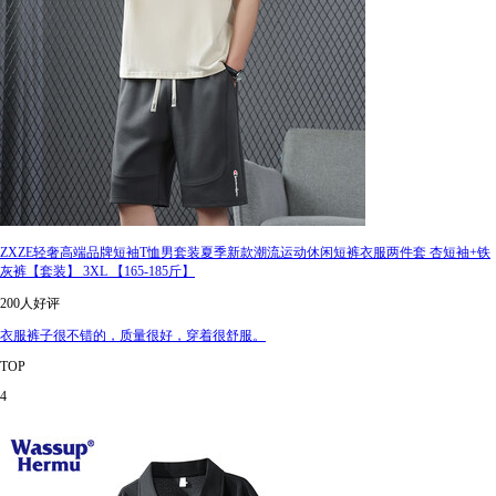
ZXZE轻奢高端品牌短袖T恤男套装夏季新款潮流运动休闲短裤衣服两件套 杏短袖+铁
灰裤【套装】 3XL 【165-185斤】
200人好评
衣服裤子很不错的，质量很好，穿着很舒服。
TOP
4