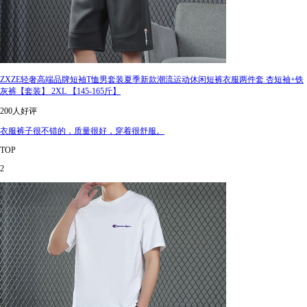
ZXZE轻奢高端品牌短袖T恤男套装夏季新款潮流运动休闲短裤衣服两件套 杏短袖+铁
灰裤【套装】 2XL 【145-165斤】
200人好评
衣服裤子很不错的，质量很好，穿着很舒服。
TOP
2