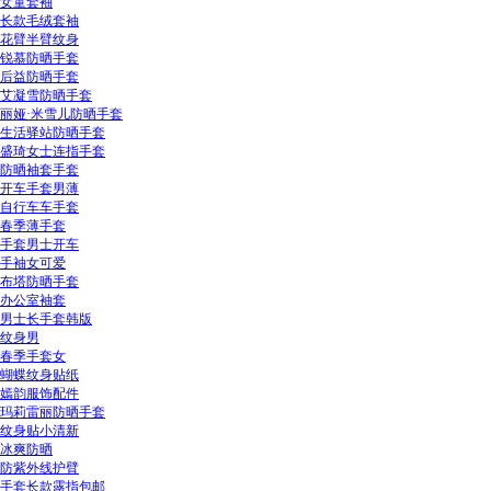
女童套袖
长款毛绒套袖
花臂半臂纹身
锐慕防晒手套
后益防晒手套
艾凝雪防晒手套
丽娅·米雪儿防晒手套
生活驿站防晒手套
盛琦女士连指手套
防晒袖套手套
开车手套男薄
自行车车手套
春季薄手套
手套男士开车
手袖女可爱
布塔防晒手套
办公室袖套
男士长手套韩版
纹身男
春季手套女
蝴蝶纹身贴纸
嫣韵服饰配件
玛莉雷丽防晒手套
纹身贴小清新
冰爽防晒
防紫外线护臂
手套长款露指包邮