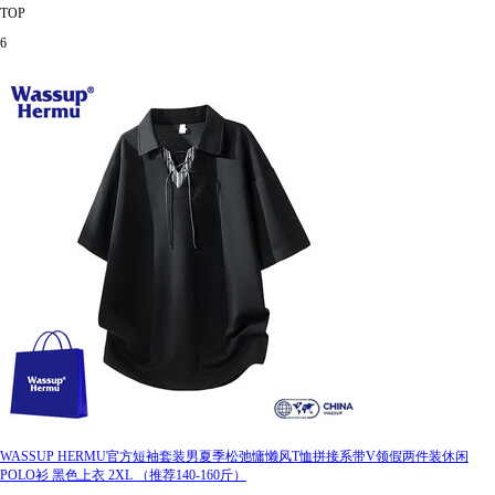
TOP
6
WASSUP HERMU官方短袖套装男夏季松弛慵懒风T恤拼接系带V领假两件装休闲
POLO衫 黑色上衣 2XL （推荐140-160斤）