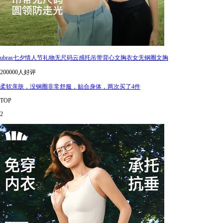
ubras七夕情人节礼物无尺码云感托吊带背心文胸衣女无钢圈文胸
200000人好评
柔软亲肤，没钢圈非常舒服，贴合身体，两次买了4件
TOP
2