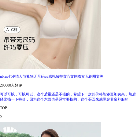
ubras七夕情人节礼物无尺码云感托吊带背心文胸衣女无钢圈文胸
200000人好评
可以可以，可以可以，这个质量还是不错的，希望下一次的价格能够更加实惠，然后
经常搞一下特价，因为这个东西也是经常要换的，这个买回来感觉穿着蛮舒服的
TOP
5