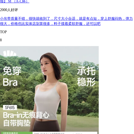
领】 M （A-C杯）
2000人好评
小吊带质量不错，很快就收到了，尺寸大小合适，就是有点短，穿上舒服闷热，弹力
很大，价格也比实体店划算很多，料子摸着柔软舒服，还可以吧
TOP
8