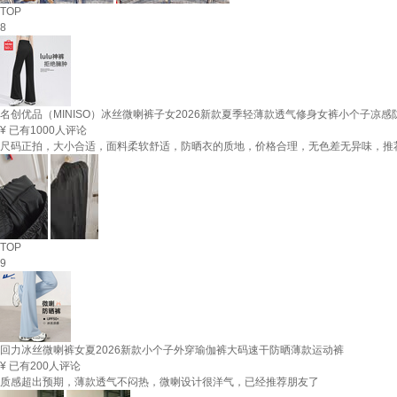
TOP
8
名创优品（MINISO）冰丝微喇裤子女2026新款夏季轻薄款透气修身女裤小个子凉感
¥
已有1000人评论
尺码正拍，大小合适，面料柔软舒适，防晒衣的质地，价格合理，无色差无异味，推
TOP
9
回力冰丝微喇裤女夏2026新款小个子外穿瑜伽裤大码速干防晒薄款运动裤
¥
已有200人评论
质感超出预期，薄款透气不闷热，微喇设计很洋气，已经推荐朋友了