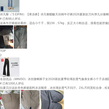
诗凡黎（‘S EIFINI）【果冻裤】诗凡黎醋酸天丝棉牛仔裤2026夏新款万向弹九分微
¥
已有88人评论
这条牛仔裤挺好看的，适合小个子，我156，57kg，反正大小刚合适，摸着也挺舒服
TOP
2
名创优品（MINISO）冰丝微喇裤子女2026新款夏季轻薄款透气修身女裤小个子凉感
¥
已有1000人评论
拉夏贝尔这款杏色裤裙面料冰凉顺滑，冰丝薄款透气不闷汗。2XL尺码宽松合身，松