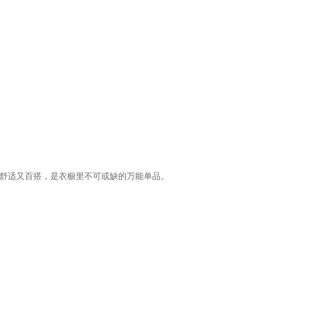
，舒适又百搭，是衣橱里不可或缺的万能单品。