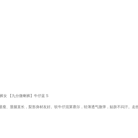
喇裤女 【九分微喇裤】牛仔蓝 S
显瘦、显腿直长，梨形身材友好。软牛仔混莱赛尔，轻薄透气微弹，贴肤不闷汗。走