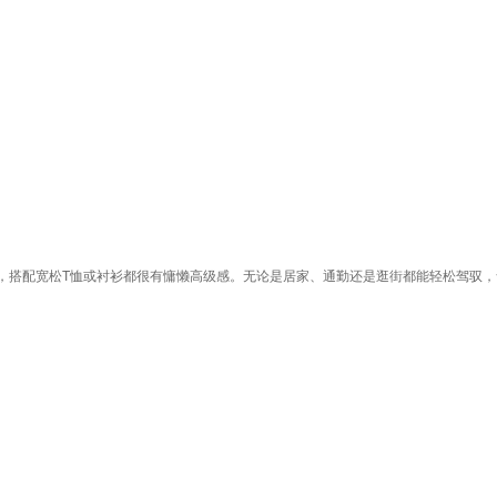
，搭配宽松T恤或衬衫都很有慵懒高级感。无论是居家、通勤还是逛街都能轻松驾驭