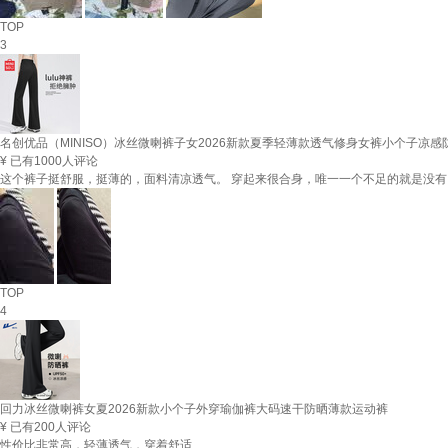
TOP
3
名创优品（MINISO）冰丝微喇裤子女2026新款夏季轻薄款透气修身女裤小个子凉感
¥
已有1000人评论
这个裤子挺舒服，挺薄的，面料清凉透气。 穿起来很合身，唯一一个不足的就是没
TOP
4
回力冰丝微喇裤女夏2026新款小个子外穿瑜伽裤大码速干防晒薄款运动裤
¥
已有200人评论
性价比非常高，轻薄透气，穿着舒适