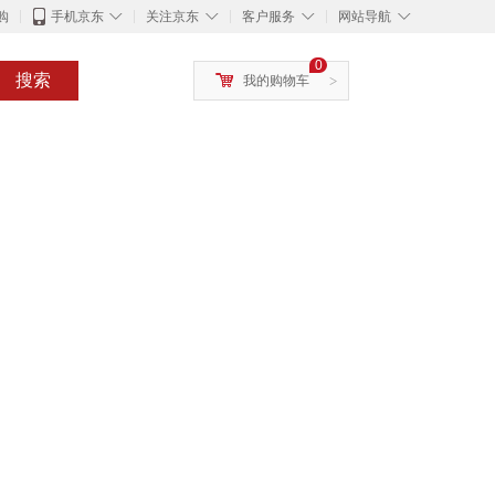
◇
◇
◇
◇
购
手机京东
关注京东
客户服务
网站导航
0
搜索
我的购物车
>