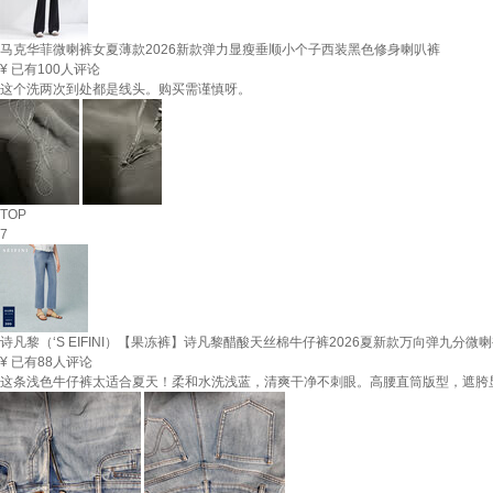
马克华菲微喇裤女夏薄款2026新款弹力显瘦垂顺小个子西装黑色修身喇叭裤
¥
已有100人评论
这个洗两次到处都是线头。购买需谨慎呀。
TOP
7
诗凡黎（‘S EIFINI）【果冻裤】诗凡黎醋酸天丝棉牛仔裤2026夏新款万向弹九分微
¥
已有88人评论
这条浅色牛仔裤太适合夏天！柔和水洗浅蓝，清爽干净不刺眼。高腰直筒版型，遮胯