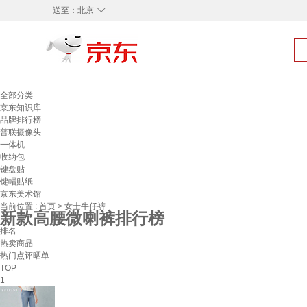
◇
送至：
北京
全部分类
京东知识库
品牌排行榜
普联摄像头
一体机
收纳包
键盘贴
键帽贴纸
京东美术馆
当前位置 :
首页
>
女士牛仔裤
新款高腰微喇裤排行榜
排名
热卖商品
热门点评晒单
TOP
1