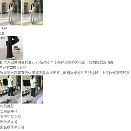
TOP
10
回力冰丝微喇裤女夏2026新款小个子外穿瑜伽裤大码速干防晒薄款运动裤
¥
已有200人评论
这条黑色高腰直筒休闲裤版型非常显瘦，面料垂感好且不易起球，上身拉长腿部线条
相关推荐
女装薄牛仔
显瘦铅笔女裤
新款品女裤
黑色秋季牛仔裤