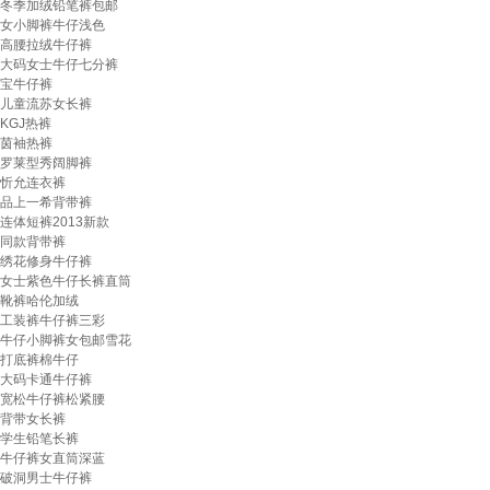
冬季加绒铅笔裤包邮
女小脚裤牛仔浅色
高腰拉绒牛仔裤
大码女士牛仔七分裤
宝牛仔裤
儿童流苏女长裤
KGJ热裤
茵袖热裤
罗莱型秀阔脚裤
忻允连衣裤
品上一希背带裤
连体短裤2013新款
同款背带裤
绣花修身牛仔裤
女士紫色牛仔长裤直筒
靴裤哈伦加绒
工装裤牛仔裤三彩
牛仔小脚裤女包邮雪花
打底裤棉牛仔
大码卡通牛仔裤
宽松牛仔裤松紧腰
背带女长裤
学生铅笔长裤
牛仔裤女直筒深蓝
破洞男士牛仔裤