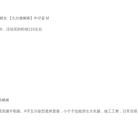
喇裤女 【九分微喇裤】牛仔蓝 M
的，活动买的时候210左右
防晒裤
紧高腰不勒腹。A字五分版型遮胯显瘦，小个子也能穿出大长腿，做工工整，日常百搭