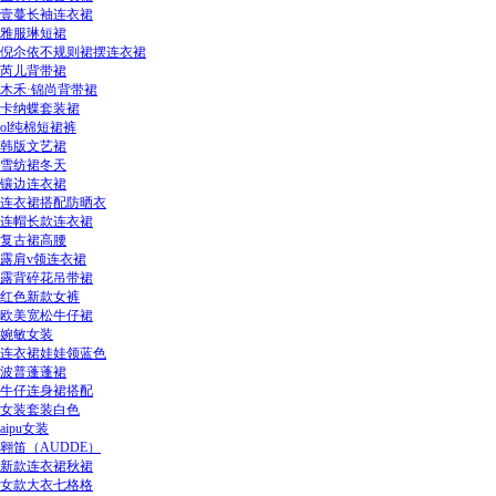
壹蔓长袖连衣裙
雅服琳短裙
倪尒依不规则裙摆连衣裙
芮儿背带裙
木禾·锦尚背带裙
卡纳蝶套装裙
ol纯棉短裙裤
韩版文艺裙
雪纺裙冬天
镶边连衣裙
连衣裙搭配防晒衣
连帽长款连衣裙
复古裙高腰
露肩v领连衣裙
露背碎花吊带裙
红色新款女裤
欧美宽松牛仔裙
婉敏女装
连衣裙娃娃领蓝色
波普蓬蓬裙
牛仔连身裙搭配
女装套装白色
aipu女装
翱笛（AUDDE）
新款连衣裙秋裙
女款大衣七格格