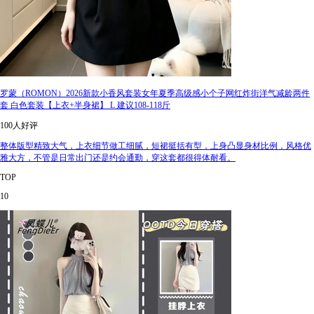
罗蒙（ROMON）2026新款小香风套装女年夏季高级感小个子网红炸街洋气减龄两件
套 白色套装【上衣+半身裙】 L 建议108-118斤
100人好评
整体版型精致大气，上衣细节做工细腻，短裙挺括有型，上身凸显身材比例，风格优
雅大方，不管是日常出门还是约会通勤，穿这套都很得体耐看。
TOP
10