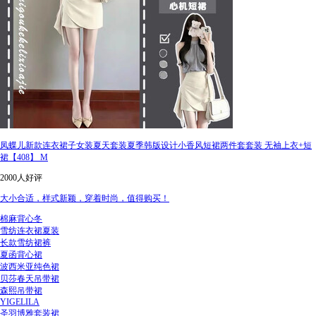
凤蝶儿新款连衣裙子女装夏天套装夏季韩版设计小香风短裙两件套套装 无袖上衣+短
裙【408】 M
2000人好评
大小合适，样式新颖，穿着时尚，值得购买！
棉麻背心冬
雪纺连衣裙夏装
长款雪纺裙裤
夏函背心裙
波西米亚纯色裙
贝莎春天吊带裙
森熙吊带裙
YIGELILA
圣羽博雅套装裙