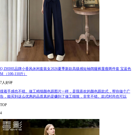
Q ZHIHE品牌小香风休闲套装女2026夏季新款高级感短袖阔腿裤显瘦两件套 宝蓝色
M （100-110斤）
7人好评
摸着手感也不错。做工精细颜色跟图片一样，是我喜欢的颜色跟款式，帮你做个广
告，能买到这么优惠的品质真的是赚到了做工细致，非常不错。款式时尚也可以
TOP
4