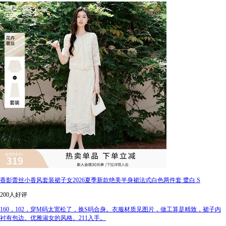
香影蕾丝小香风套装裙子女2026夏季新款绝美半身裙法式白色两件套 鹭白 S
200人好评
160，102，穿M码太宽松了，换S码合身。衣服材质见图片，做工算是精致，裙子内
衬有包边。优雅淑女的风格。211入手。