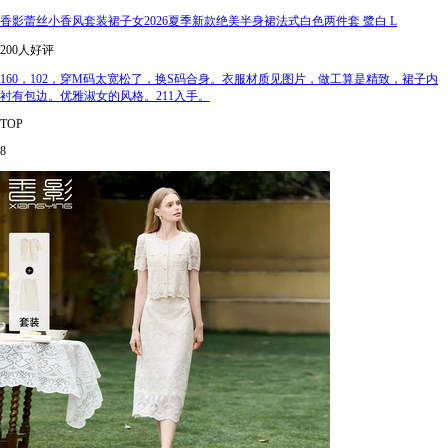
香影蕾丝小香风套装裙子女2026夏季新款绝美半身裙法式白色两件套 鹭白 L
200人好评
160，102，穿M码太宽松了，换S码合身。衣服材质见图片，做工算是精致，裙子内
衬有包边。优雅淑女的风格。211入手。
TOP
8