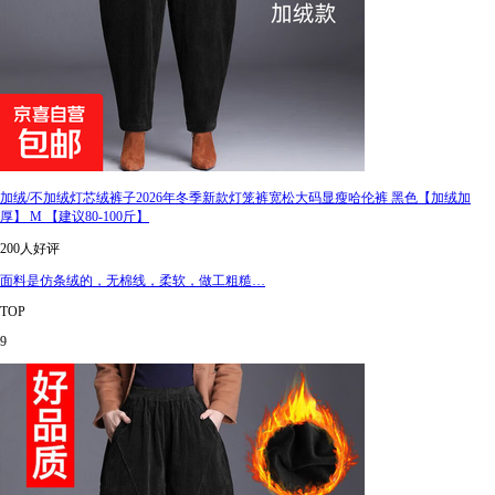
加绒/不加绒灯芯绒裤子2026年冬季新款灯笼裤宽松大码显瘦哈伦裤 黑色【加绒加
厚】 M 【建议80-100斤】
200人好评
面料是仿条绒的，无棉线，柔软，做工粗糙…
TOP
9