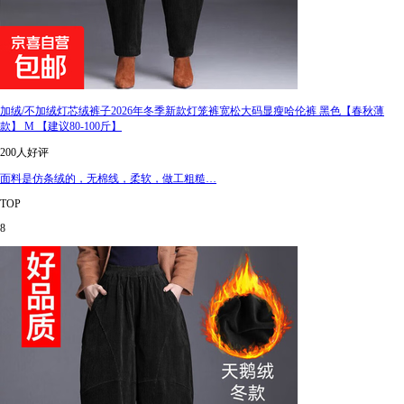
加绒/不加绒灯芯绒裤子2026年冬季新款灯笼裤宽松大码显瘦哈伦裤 黑色【春秋薄
款】 M 【建议80-100斤】
200人好评
面料是仿条绒的，无棉线，柔软，做工粗糙…
TOP
8