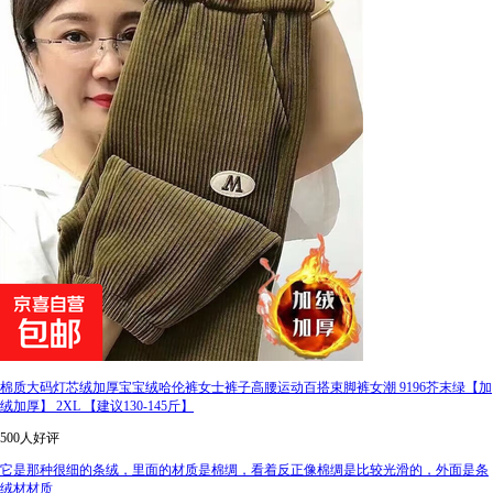
棉质大码灯芯绒加厚宝宝绒哈伦裤女士裤子高腰运动百搭束脚裤女潮 9196芥末绿【加
绒加厚】 2XL 【建议130-145斤】
500人好评
它是那种很细的条绒，里面的材质是棉绸，看着反正像棉绸是比较光滑的，外面是条
绒材材质