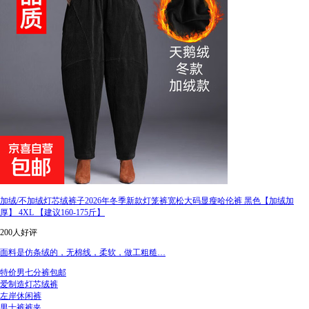
加绒/不加绒灯芯绒裤子2026年冬季新款灯笼裤宽松大码显瘦哈伦裤 黑色【加绒加
厚】 4XL 【建议160-175斤】
200人好评
面料是仿条绒的，无棉线，柔软，做工粗糙…
特价男七分裤包邮
爱制造灯芯绒裤
左岸休闲裤
男士裤裤夹