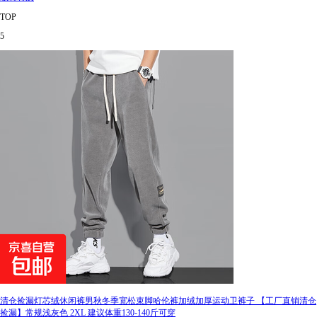
TOP
5
清仓捡漏灯芯绒休闲裤男秋冬季宽松束脚哈伦裤加绒加厚运动卫裤子 【工厂直销清仓
捡漏】常规浅灰色 2XL 建议体重130-140斤可穿