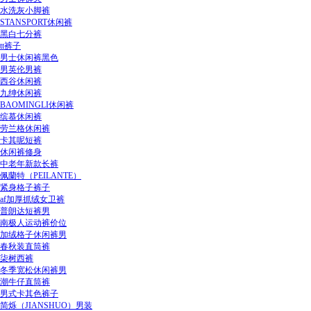
水洗灰小脚裤
STANSPORT休闲裤
黑白七分裤
tt裤子
男士休闲裤黑色
男英伦男裤
西谷休闲裤
九绅休闲裤
BAOMINGLI休闲裤
缤慕休闲裤
劳兰格休闲裤
卡其呢短裤
休闲裤修身
中老年新款长裤
佩蘭特（PEILANTE）
紧身格子裤子
af加厚抓绒女卫裤
普朗达短裤男
南极人运动裤价位
加绒格子休闲裤男
春秋装直筒裤
柒树西裤
冬季宽松休闲裤男
潮牛仔直筒裤
男式卡其色裤子
简烁（JIANSHUO）男装