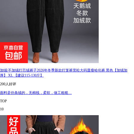
加绒/不加绒灯芯绒裤子2026年冬季新款灯笼裤宽松大码显瘦哈伦裤 黑色【加绒加
厚】 XL 【建议115-130斤】
200人好评
面料是仿条绒的，无棉线，柔软，做工粗糙…
TOP
10