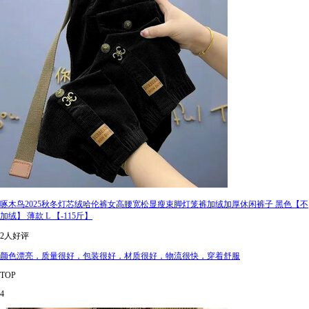
啄木鸟2025秋冬灯芯绒哈伦裤女高腰宽松显瘦束脚灯笼裤加绒加厚休闲裤子 黑色【不
加绒】 薄款 L 【-115斤】
2人好评
颜色漂亮，质量很好，包装很好，材质很好，物流很快，穿着舒服
TOP
4