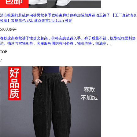
清仓捡漏灯芯绒休闲裤男秋冬季宽松束脚哈伦裤加绒加厚运动卫裤子 【工厂直销清仓
捡漏】常规黑色 3XL 建议体重145-155斤可穿
500人好评
春秋这条春秋裤子性价比超高，价格实惠值得入手。裤子质量不错，版型挺括面料舒
适。描述与实物相符，客服服务周到有问必答，物流也快，很满意。
TOP
7