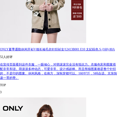
ONLY夏季通勤休闲开衫V领长袖毛衣针织衫女|12413B001 E10 太妃棕色 S (160) 80A
52人好评
在宣传页面看到这件衣服，一眼倾心，对萌滚滚完全没有抵抗力。衣服色彩和图案搭
配非常和谐。萌滚滚多种动态，可爱非常。设计感超棒。而且熊猫图案都是整个针织
的，不是印的图案。休闲风格，在南方，深秋穿都可以。160/97斤，S码合适。京东快
递一贯的赞。
TOP
3