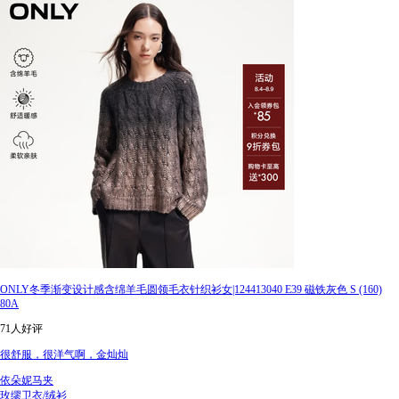
ONLY冬季渐变设计感含绵羊毛圆领毛衣针织衫女|124413040 E39 磁铁灰色 S (160)
80A
71人好评
很舒服，很洋气啊，金灿灿
依朵妮马夹
玫缪卫衣/绒衫