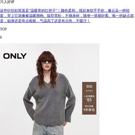
31人好评
这件针织衫简直是“温暖界的扛把子”！颜色柔和，摸起来软乎乎的，像云朵一样轻
盈，穿上它就像被温暖拥抱。版型宽松，不挑身材，随便一搭都好看。唯一的缺点就
是，贴身还是有点粗糙，气温高了还是有点热，不吸汗！
TOP
6