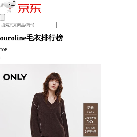
ouroline毛衣排行榜
TOP
1