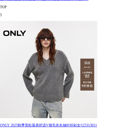
TOP
5
ONLY 2025秋季宽松落肩舒适V领毛衣长袖针织衫女|125313011