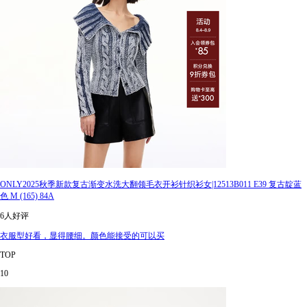
ONLY2025秋季新款复古渐变水洗大翻领毛衣开衫针织衫女|12513B011 E39 复古靛蓝
色 M (165) 84A
6人好评
衣服型好看，显得腰细。颜色能接受的可以买
TOP
10