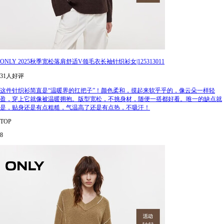
ONLY 2025秋季宽松落肩舒适V领毛衣长袖针织衫女|125313011
31人好评
这件针织衫简直是“温暖界的扛把子”！颜色柔和，摸起来软乎乎的，像云朵一样轻
盈，穿上它就像被温暖拥抱。版型宽松，不挑身材，随便一搭都好看。唯一的缺点就
是，贴身还是有点粗糙，气温高了还是有点热，不吸汗！
TOP
8