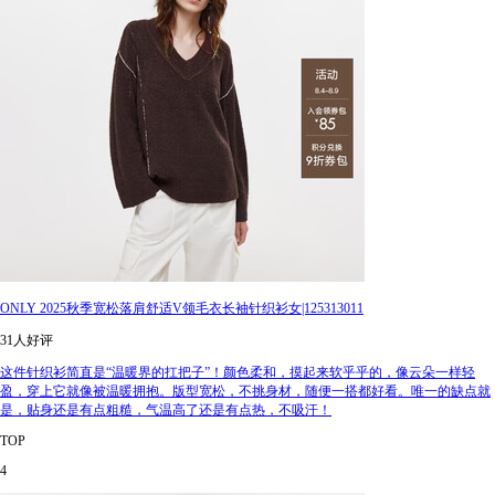
ONLY 2025秋季宽松落肩舒适V领毛衣长袖针织衫女|125313011
31人好评
这件针织衫简直是“温暖界的扛把子”！颜色柔和，摸起来软乎乎的，像云朵一样轻
盈，穿上它就像被温暖拥抱。版型宽松，不挑身材，随便一搭都好看。唯一的缺点就
是，贴身还是有点粗糙，气温高了还是有点热，不吸汗！
TOP
4