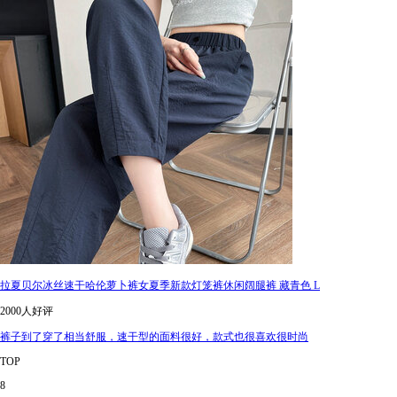
拉夏贝尔冰丝速干哈伦萝卜裤女夏季新款灯笼裤休闲阔腿裤 藏青色 L
2000人好评
裤子到了穿了相当舒服，速干型的面料很好，款式也很喜欢很时尚
TOP
8