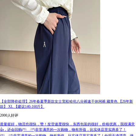
【全部降价处理】26年春夏季新款女士宽松哈伦八分裤速干休闲裤 藏青色 【26年新
款】 XL 【建议140-160斤】
2000人好评
质量挺好，物流也很快，赞！发货速度很快，东西包装的很好，价格优惠，我很满意
👍，还会回购(*^__^*)非常满意的一次购物，物有所值，比实体店里实惠多了！
(*^__^*)非常满意的一次购物，物有所值，比实体店里实惠多了！外观干净漂亮，做