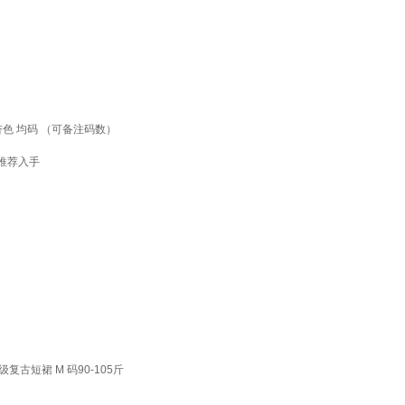
色 均码 （可备注码数）
推荐入手
古短裙 M 码90-105斤