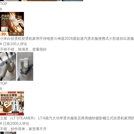
TOP
8
小米白挂烫机熨烫机家用手持电熨斗神器2026新款蒸汽烫衣服便携式小型迷你出差
¥
已有100人评论
不错不错，很满意，质量很好
TOP
9
立挺 （LT STEAMER） LT-9蒸汽大功率烫衣服装店商用婚纱摄影棚立式挂烫机
¥
已有2000人评论
不错，炒作简单，家里离不开