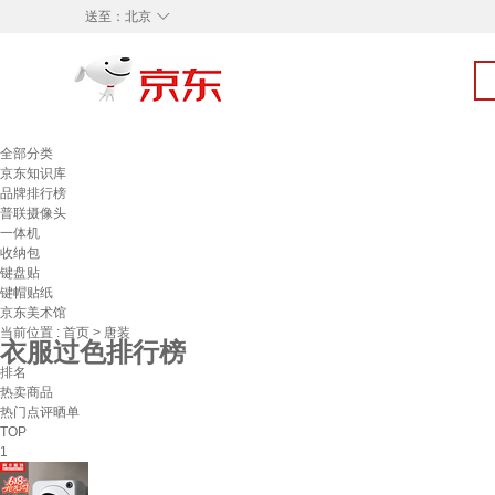
◇
送至：
北京
全部分类
京东知识库
品牌排行榜
普联摄像头
一体机
收纳包
键盘贴
键帽贴纸
京东美术馆
当前位置 :
首页
>
唐装
衣服过色排行榜
排名
热卖商品
热门点评晒单
TOP
1