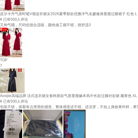
皮尔卡丹气质时髦V领连衣裙女2026夏季新款优雅洋气名媛修身显瘦过膝裙子 红色 L (11
¥
已有500人评论
又帅气哦，尺码也很合适咳，颜色做工都不错，很舒适3
TOP
7
Aosijie高端品牌 法式连衣裙女春秋新款气质显瘦赫本风中长款过膝衬衫裙 藏青色 XL
¥
已有500人评论
包装不错，摸着有点滑滑的感觉，整体感觉还不错。还没穿，不知上身效果咋样，希