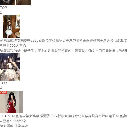
TOP
3
汐菡法式连衣裙夏季2026新款公主蛋糕裙甜美系带蕾丝蓬蓬娃娃裙子夏天 潮流韩版杏
¥
已有500人评论
这就是我的梦中裙子了，穿上的效果是我想要的，简直是小仙女出门必备神器，强烈
TOP
4
JIOESC红色连衣裙女高级感夏季2024新款女装纯欲短裙修身紧身吊带红裙子 红色高级复
¥
已有500人评论
挺好看的 非常喜欢