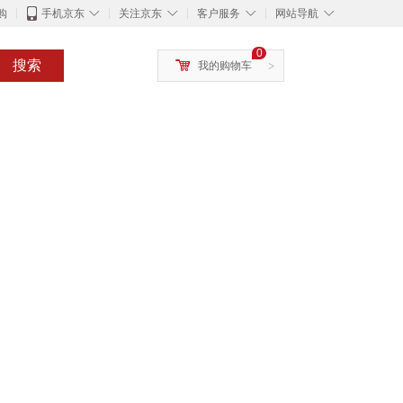
◇
◇
◇
◇
购
手机京东
关注京东
客户服务
网站导航
0
搜索
我的购物车
>