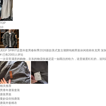
TOP
10
JEEP SPIRIT吉普外套男春秋季2026新款美式复古潮牌纯棉男装休闲痞帅夹克男 深灰 L
¥
已有2000人评论
一次非常满意的购物，京东的物流快速还是一如既往的给力，送货速度杠杠的，送到
相关推荐
男青年唐装套装
唐装男装
曼妙朵街拍唐装
唐装外套棉衣