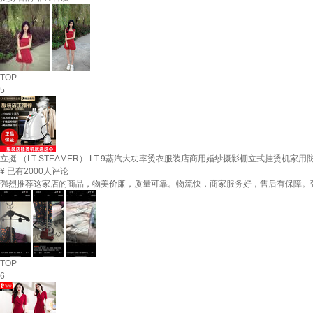
TOP
5
立挺 （LT STEAMER） LT-9蒸汽大功率烫衣服装店商用婚纱摄影棚立式挂烫机
¥
已有2000人评论
强烈推荐这家店的商品，物美价廉，质量可靠。物流快，商家服务好，售后有保障。
TOP
6