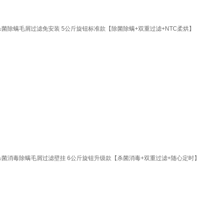
除螨毛屑过滤免安装 5公斤旋钮标准款【除菌除螨+双重过滤+NTC柔烘】
菌消毒除螨毛屑过滤壁挂 6公斤旋钮升级款【杀菌消毒+双重过滤+随心定时】