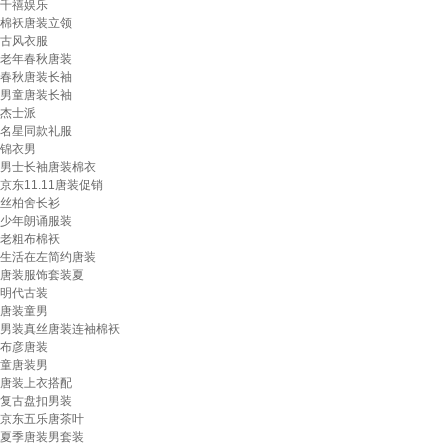
千禧娱乐
棉袄唐装立领
古风衣服
老年春秋唐装
春秋唐装长袖
男童唐装长袖
杰士派
名星同款礼服
锦衣男
男士长袖唐装棉衣
京东11.11唐装促销
丝柏舍长衫
少年朗诵服装
老粗布棉袄
生活在左简约唐装
唐装服饰套装夏
明代古装
唐装童男
男装真丝唐装连袖棉袄
布彦唐装
童唐装男
唐装上衣搭配
复古盘扣男装
京东五乐唐茶叶
夏季唐装男套装