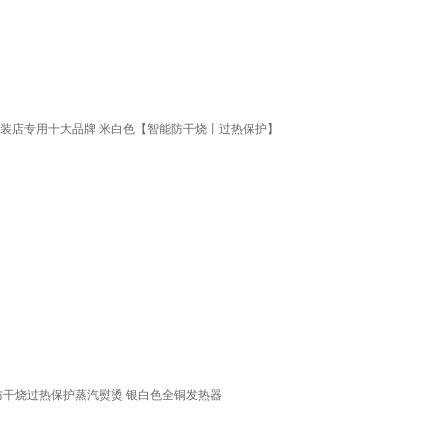
服装店专用十大品牌 米白色【智能防干烧丨过热保护】
家用防干烧过热保护蒸汽熨烫 银白色全铜发热器