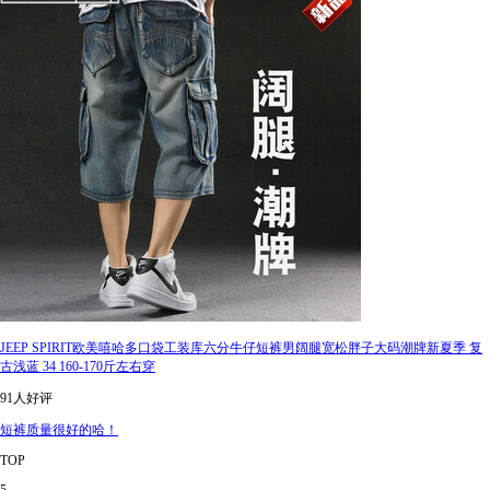
JEEP SPIRIT欧美嘻哈多口袋工装库六分牛仔短裤男阔腿宽松胖子大码潮牌新夏季 复
古浅蓝 34 160-170斤左右穿
91人好评
短裤质量很好的哈！
TOP