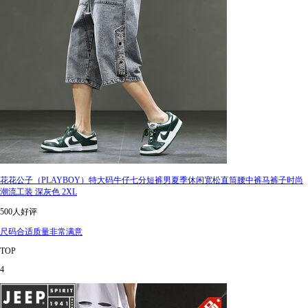
花花公子（PLAYBOY）特大码牛仔七分短裤男夏季休闲宽松直筒腰中裤马裤子时尚
潮流工装 深灰色 2XL
500人好评
尺码合适质量非常满意
TOP
4