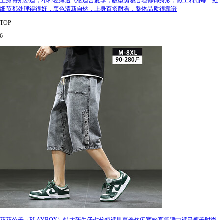
上身特别舒适，布料轻薄透气很适合夏季，版型剪裁合理修饰身形，做工精细每一处
细节都处理得很好，颜色清新自然，上身百搭耐看，整体品质很靠谱
TOP
6
花花公子（PLAYBOY）特大码牛仔七分短裤男夏季休闲宽松直筒腰中裤马裤子时尚