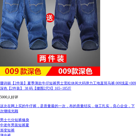
珊诗丽【2件装】夏季薄款牛仔短裤男士宽松休闲大码弹力工地直筒马裤 009浅蓝+009
深色【2件装】 38 码【腰围2尺9】165~185斤
5000人好评
这次在网上买的牛仔裤，是质量最的一次，布的质量结实，做工扎实，良心企业，下
次继续光顾
男士七分短裤修身
中老年男装短裤夏
渐变短裤
薄中裤