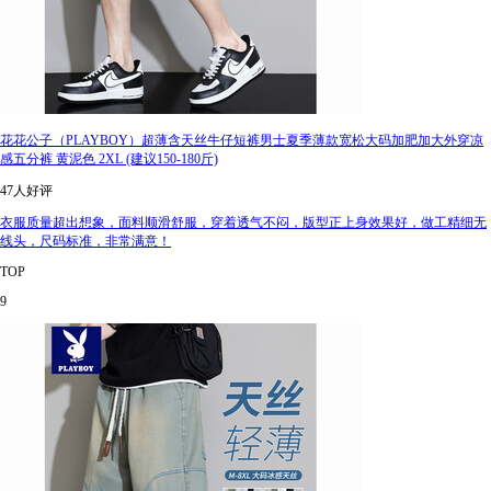
花花公子（PLAYBOY）超薄含天丝牛仔短裤男士夏季薄款宽松大码加肥加大外穿凉
感五分裤 黄泥色 2XL (建议150-180斤)
47人好评
衣服质量超出想象，面料顺滑舒服，穿着透气不闷，版型正上身效果好，做工精细无
线头，尺码标准，非常满意！
TOP
9