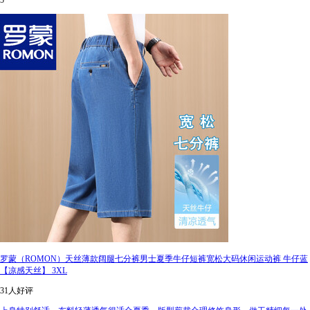
5
罗蒙（ROMON）天丝薄款阔腿七分裤男士夏季牛仔短裤宽松大码休闲运动裤 牛仔蓝
【凉感天丝】 3XL
31人好评