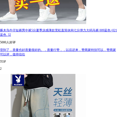
啄木鸟牛仔短裤男中裤5分夏季凉感薄款宽松直筒休闲七分弹力大码马裤 009蓝色+021
蓝色. 32
5000人好评
货到了，质量也好质量很好的。，质量行赞，，以后还来，赞商家特别可以，赞商家
可以评，值得信任
TOP
2