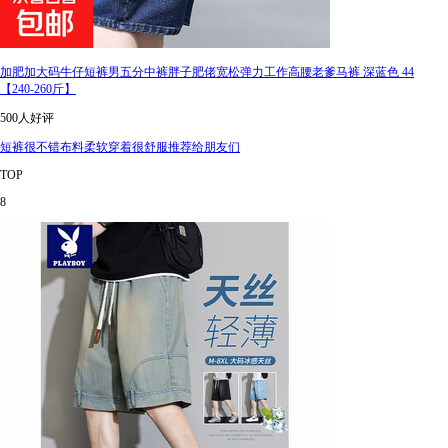
加肥加大码牛仔短裤男五分中裤胖子肥佬宽松弹力工作高腰老爹马裤 深蓝色 44
【240-260斤】
500人好评
短裤很不错布料柔软穿着很舒服推荐给朋友们
TOP
8