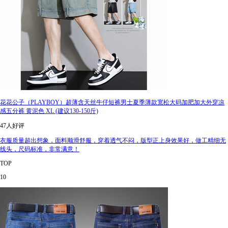
花花公子（PLAYBOY）超薄含天丝牛仔短裤男士夏季薄款宽松大码加肥加大外穿凉
感五分裤 黄泥色 XL (建议130-150斤)
47人好评
衣服质量超出想象，面料顺滑舒服，穿着透气不闷，版型正上身效果好，做工精细无
线头，尺码标准，非常满意！
TOP
10