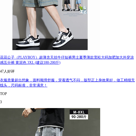
花花公子（PLAYBOY）超薄含天丝牛仔短裤男士夏季薄款宽松大码加肥加大外穿凉
感五分裤 黄泥色 3XL (建议180-200斤)
47人好评
衣服质量超出想象，面料顺滑舒服，穿着透气不闷，版型正上身效果好，做工精细无
线头，尺码标准，非常满意！
TOP
3