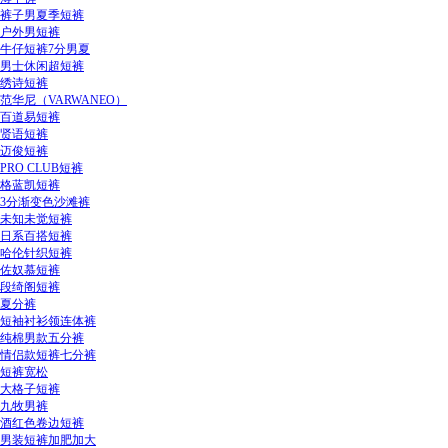
裤子男夏季短裤
户外男短裤
牛仔短裤7分男夏
男士休闲超短裤
绣诗短裤
范华尼（VARWANEO）
百道易短裤
贤语短裤
迈俊短裤
PRO CLUB短裤
格蓝凯短裤
3分渐变色沙滩裤
未知未觉短裤
日系百搭短裤
哈伦针织短裤
佐奴慕短裤
段绮阁短裤
夏分裤
短袖衬衫领连体裤
纯棉男款五分裤
情侣款短裤七分裤
短裤宽松
大格子短裤
九牧男裤
酒红色卷边短裤
男装短裤加肥加大