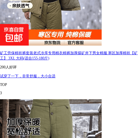
矿工劳保棉袄裤套装老式冷库专用棉衣棉裤加厚煤矿井下男女棉服 寒区加厚棉袄【矿
工】 3XL 大码(适合155-180斤)
200人好评
试穿了一下，非常舒服，大小合适
TOP
3