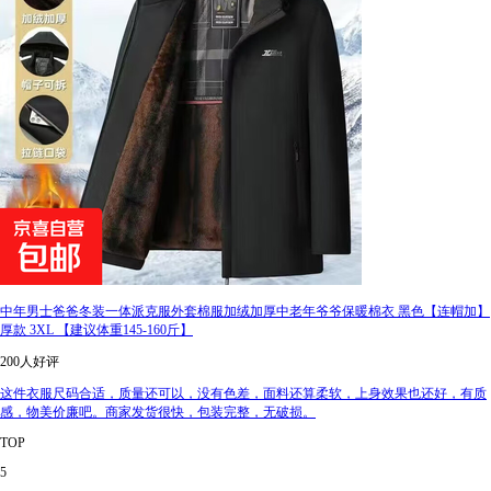
中年男士爸爸冬装一体派克服外套棉服加绒加厚中老年爷爷保暖棉衣 黑色【连帽加】
厚款 3XL 【建议体重145-160斤】
200人好评
这件衣服尺码合适，质量还可以，没有色差，面料还算柔软，上身效果也还好，有质
感，物美价廉吧。商家发货很快，包装完整，无破损。
TOP
5