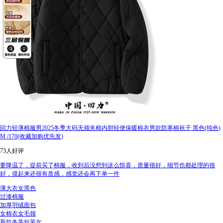
回力轻薄棉服男2025冬季大码无领夹棉内胆轻便保暖棉衣男款防寒棉袄子 黑色(纯色)
M /170(收藏加购优先发)
73人好评
要降温了，提前买了棉服，收到后没想到这么惊喜，质量很好，细节也都处理的很
好，摸起来还很有质感，感觉还会再下单一件
薄大衣女黑色
过漆棉服
加厚羽绒面包
女棉衣女毛领
新款冬装短装女