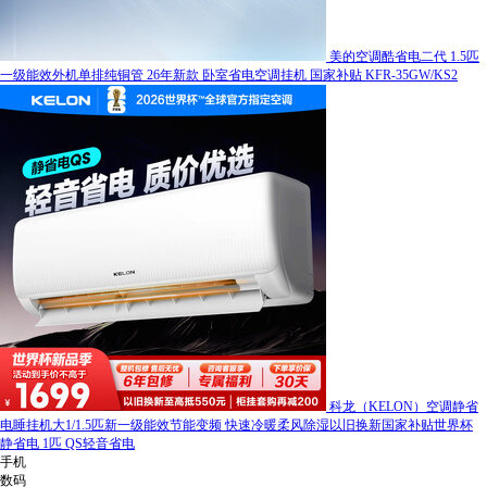
美的空调酷省电二代 1.5匹
一级能效外机单排纯铜管 26年新款 卧室省电空调挂机 国家补贴 KFR-35GW/KS2
科龙（KELON）空调静省
电睡挂机大1/1.5匹新一级能效节能变频 快速冷暖柔风除湿以旧换新国家补贴世界杯
静省电 1匹 QS轻音省电
手机
数码