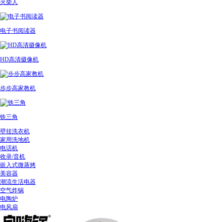
火柴人
电子书阅读器
HD高清摄像机
步步高家教机
铁三角
壁挂洗衣机
家用洗地机
电话机
收录/音机
嵌入式微蒸烤
美容器
潮流生活电器
空气炸锅
电陶炉
电风扇