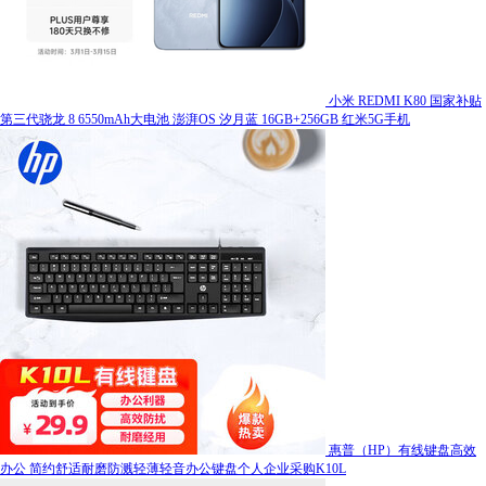
小米 REDMI K80 国家补贴
第三代骁龙 8 6550mAh大电池 澎湃OS 汐月蓝 16GB+256GB 红米5G手机
惠普（HP）有线键盘高效
办公 简约舒适耐磨防溅轻薄轻音办公键盘个人企业采购K10L