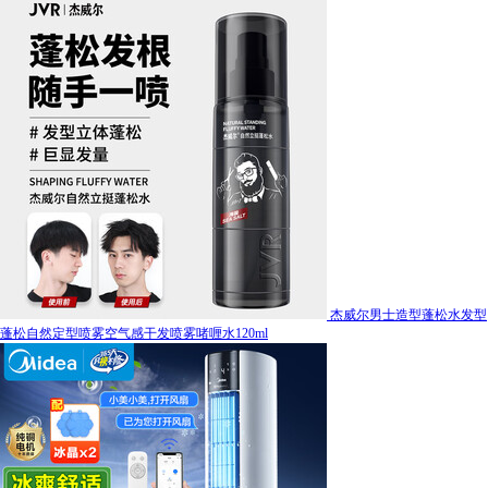
杰威尔男士造型蓬松水发型
蓬松自然定型喷雾空气感干发喷雾啫喱水120ml