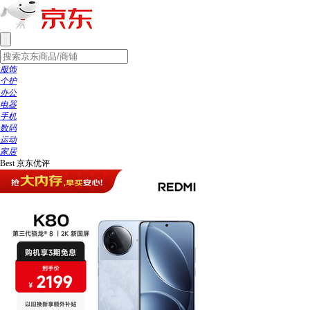
服饰
个护
办公
电器
手机
数码
运动
家居
Best
京东优评