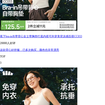
蕉下bra-in吊带背心女士带胸垫打底内搭可外穿美背凉感百搭CC033
20000人好评
这款背心好舒服，已多次购买，颜色也非常漂亮
TOP
3