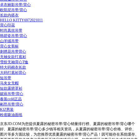
卓衣丽影吊带/背心
欧阳尼吊带/背心
长款内搭衣
HELLO KITTY6972021011
背心印花
时尚真丝吊带
韩碧姿吊带/背心
山羊绒吊带
背心女剪标
刺绣花吊带背心
无袖女款打底衫
雪纺无袖背心T恤
特大码棉衣长款
大码打底衫背心
短吊带
马夹女无帽
短款露脐罩衫
妮蓊吊带/背心
春装ccdd正品
彬昂吊带/背心
KIZ男装
粉底吸油面纸
京东JD.COM为您提供夏露的秘密吊带/背心销量排行榜、夏露的秘密吊带/背心哪个
好、夏露的秘密吊带/背心多少钱等相关资讯，从夏露的秘密吊带/背心价格、评价、
图片等多方面比较，为您推荐优质夏露的秘密吊带/背心产品！因可能存在系统缓存、