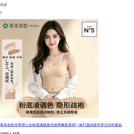
TOP
7
草本初色吊带背心女粉底液隐形无痕带胸垫美背一体打底内搭外穿2026年新款
10000人好评