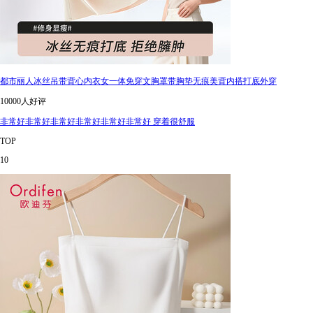
都市丽人冰丝吊带背心内衣女一体免穿文胸罩带胸垫无痕美背内搭打底外穿
10000人好评
非常好非常好非常好非常好非常好非常好 穿着很舒服
TOP
10