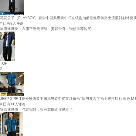
花花公子（PLAYBOY）夏季中国风男装中式立领盘扣桑蚕丝唐装男士汉服衬衫外套 藏青色 X
¥
已有9人评论
物流速度快，衣服平整无褶皱，剪裁合身，强烈推荐购买。
TOP
2
JEEP SPIRIT香云纱唐装中国风男装中式立领短袖T恤男复古半袖上衣打底衫 蓝色 M 90
¥
已有11人评论
物流速度快，包装完好，拆开就能直接试穿了。