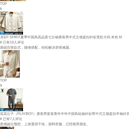
TOP
8
JEEP SPIRIT夏季中国风高品质七分袖唐装男中式立领盘扣衬衫宽松大码 米色 M
¥
已有19人评论
基础百搭款式，随便搭配，轻松解决穿搭难题。
TOP
9
花花公子（PLAYBOY）唐装男套装青年中年中国风短袖衬衫男中式立领盘扣半袖衬衣男装 
¥
已有7人评论
质感超出预想，上身显得干练，面料舒服，已经推荐朋友。