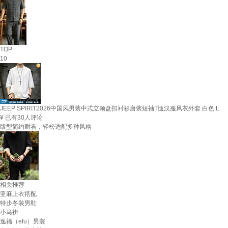
TOP
10
JEEP SPIRIT2026中国风男装中式立领盘扣衬衫唐装短袖T恤汉服风衣外套 白色 L
¥
已有30人评论
版型简约耐看，轻松适配多种风格
相关推荐
亚麻上衣搭配
特步冬装男鞋
小马褂
逸福（efu）男装