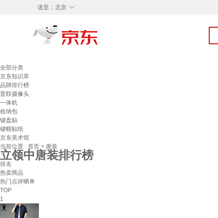
◇
送至：
北京
全部分类
京东知识库
品牌排行榜
普联摄像头
一体机
收纳包
键盘贴
键帽贴纸
京东美术馆
当前位置 :
首页
>
唐装
立领中唐装排行榜
排名
热卖商品
热门点评晒单
TOP
1