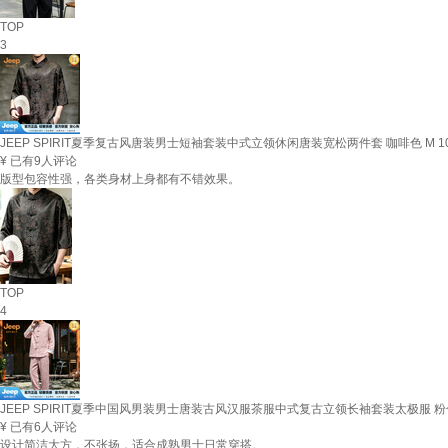
TOP
3
JEEP SPIRIT夏季复古风唐装男士短袖套装中式立领休闲唐装宽松两件套 咖啡色 M 100
¥
已有9人评论
版型包容性强，各类身材上身都有不错效果。
TOP
4
JEEP SPIRIT夏季中国风男装男士唐装古风汉服茶服中式复古立领长袖套装太极服 粉色
¥
已有6人评论
设计简洁大方，不张扬，适合成熟男士日常穿搭。