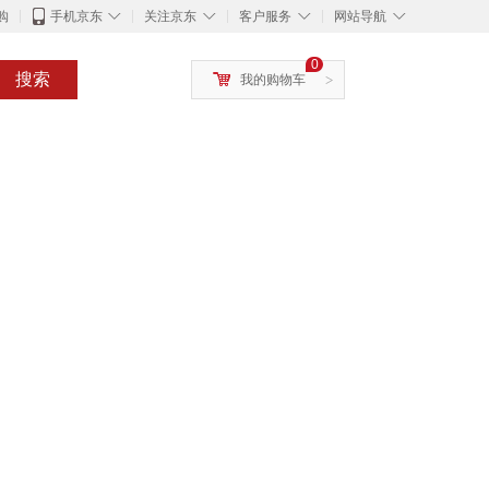
◇
◇
◇
◇
购
手机京东
关注京东
客户服务
网站导航
0
搜索
我的购物车
>