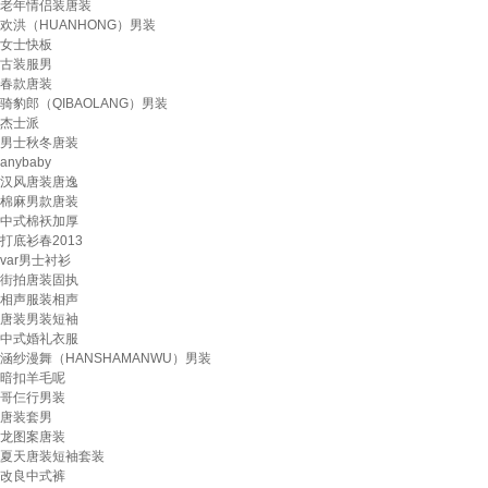
老年情侣装唐装
欢洪（HUANHONG）男装
女士快板
古装服男
春款唐装
骑豹郎（QIBAOLANG）男装
杰士派
男士秋冬唐装
anybaby
汉风唐装唐逸
棉麻男款唐装
中式棉袄加厚
打底衫春2013
var男士衬衫
街拍唐装固执
相声服装相声
唐装男装短袖
中式婚礼衣服
涵纱漫舞（HANSHAMANWU）男装
暗扣羊毛呢
哥仨行男装
唐装套男
龙图案唐装
夏天唐装短袖套装
改良中式裤