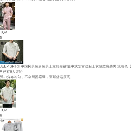
TOP
5
JEEP SPIRIT中国风男装唐装男士立领短袖t恤中式复古汉服上衣薄款唐装男 浅灰色
¥
已有6人评论
弹力分布均匀，不会局部紧绷，穿戴舒适度高。
TOP
6