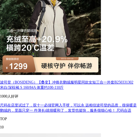
波司登（BOSIDENG）【叠变】冲锋衣鹅绒服明星同款女短三合一外套B250331302
米白/深棕褐 S 160/84A 体重约100-110斤
1000人好评
尺码在店里试过了，双十一必须官网入手呀，可以永 远相信波司登的品质，很保暖是
鹅绒的，里面只穿一 件薄长t就很暖和了，发货也挺快，服务很细心哈！ 尺码合适
TOP
10