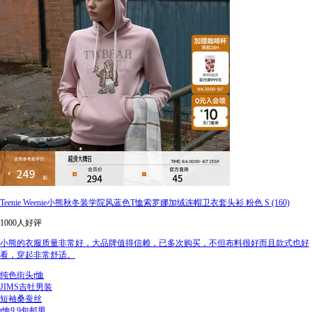
Teenie Weenie小熊秋冬装学院风蓝色T恤索罗娜加绒连帽卫衣套头衫 粉色 S (160)
1000人好评
小熊的衣服质量非常好，大品牌值得信赖，已多次购买，不但布料很好而且款式也好
看，穿起非常舒适。
纯色街头t恤
JIMS吉牡男装
短袖桑蚕丝
t恤9.9包邮男