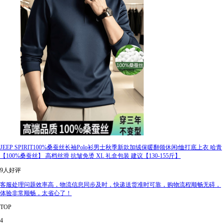
JEEP SPIRIT100%桑蚕丝长袖Polo衫男士秋季新款加绒保暖翻领休闲t恤打底上衣 哈青
【100%桑蚕丝】 高档丝滑 抗皱免烫 XL 礼盒包装 建议【130-155斤】
9人好评
客服处理问题效率高，物流信息同步及时，快递送货准时可靠，购物流程顺畅无碍，
体验非常顺畅，太省心了！
TOP
4