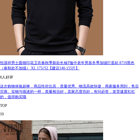
恒源祥男士圆领印花卫衣春秋季新款长袖T恤中老年男装冬季加绒打底衫 8719黑色
（春秋款不加绒） XL 175//52【建议140-155斤】
6人好评
这次购物体验超棒，商品性价比高，质量优秀。物流高效快捷，商家服务周到，售后
完善。实物与描述的一样，质量相当好，卖家态度也好，有问必答，发货速度杠杠
的，值得购买哦
TOP
10