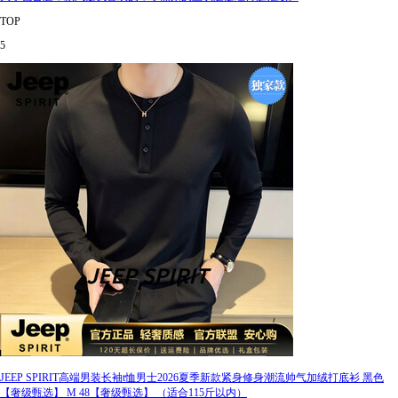
TOP
5
JEEP SPIRIT高端男装长袖t恤男士2026夏季新款紧身修身潮流帅气加绒打底衫 黑色
【奢级甄选】 M 48【奢级甄选】 （适合115斤以内）