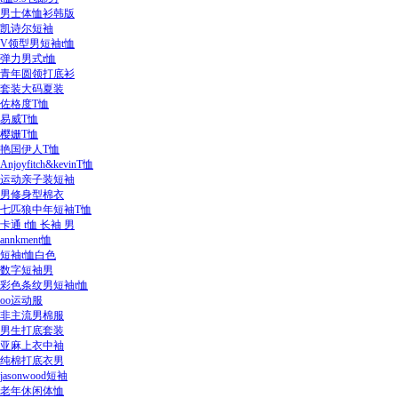
男士体恤衫韩版
凯诗尔短袖
V领型男短袖t恤
弹力男式t恤
青年圆领打底衫
套装大码夏装
佐格度T恤
易威T恤
樱姗T恤
艳国伊人T恤
Anjoyfitch&kevinT恤
运动亲子装短袖
男修身型棉衣
七匹狼中年短袖T恤
卡通 t恤 长袖 男
annkment恤
短袖t恤白色
数字短袖男
彩色条纹男短袖t恤
oo运动服
非主流男棉服
男生打底套装
亚麻上衣中袖
纯棉打底衣男
jasonwood短袖
老年休闲体恤