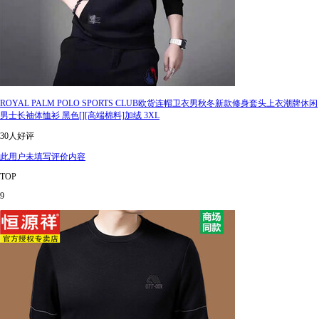
ROYAL PALM POLO SPORTS CLUB欧货连帽卫衣男秋冬新款修身套头上衣潮牌休闲
男士长袖体恤衫 黑色[][高端棉料]加绒 3XL
30人好评
此用户未填写评价内容
TOP
9