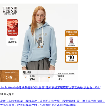
Teenie Weenie小熊秋冬装学院风蓝色T恤索罗娜加绒连帽卫衣套头衫 浅蓝色 S (160)
1000人好评
这件卫衣特别厚实，我很喜欢，蓝色配灰色大胸，我觉得很好看，而且真的很保暖，
大小也合适，款式是我喜欢的，小熊家的卫衣还是经得起推敲。