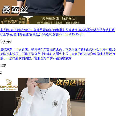
卡丹路（CARDANRO）高端桑蚕丝长袖t恤男士圆领体恤2026春季抗皱免烫加绒打底
衫上衣 蓝色【桑蚕丝/春秋款】(高端礼盒装) XL 175135-155斤
33人好评
信赖京东，下次再来。帮你做个广告性价比高，本以为这个价钱应该不会太好不错我
很满意非常值，不错的选择所以到现在才看到宝贝，喜欢的可以放心购买哦质量行的
哦，一次很喜欢的购物。客服也给个赞不错我很满意
TOP
2