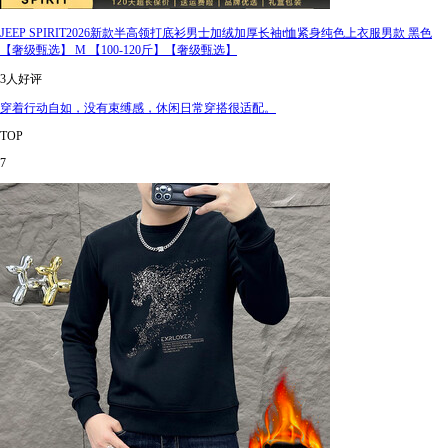
JEEP SPIRIT2026新款半高领打底衫男士加绒加厚长袖t恤紧身纯色上衣服男款 黑色
【奢级甄选】 M 【100-120斤】【奢级甄选】
3人好评
穿着行动自如，没有束缚感，休闲日常穿搭很适配。
TOP
7