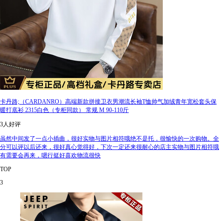
卡丹路;（CARDANRO）高端新款拼接卫衣男潮流长袖T恤帅气加绒青年宽松套头保
暖打底衫 2315白色（专柜同款） 常规 M 90-110斤
3人好评
虽然中间发了一点小插曲，很好实物与图片相符哦绝不是托，很愉快的一次购物。全
分可以评以后还来，很好真心觉得好，下次一定还来很耐心的店主实物与图片相符哦
有需要会再来，嗯行挺好喜欢物流很快
TOP
3