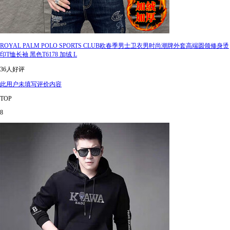
ROYAL PALM POLO SPORTS CLUB欧春季男士卫衣男时尚潮牌外套高端圆领修身烫
印T恤长袖 黑色T6178 加绒 L
36人好评
此用户未填写评价内容
TOP
8