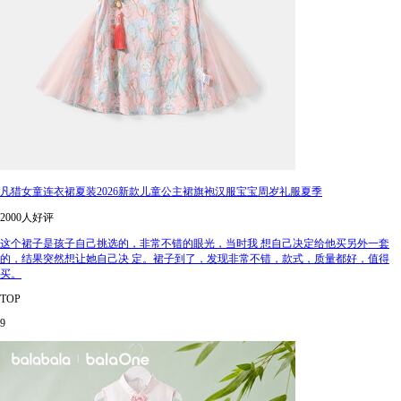
凡猎女童连衣裙夏装2026新款儿童公主裙旗袍汉服宝宝周岁礼服夏季
2000人好评
这个裙子是孩子自己挑选的，非常不错的眼光，当时我 想自己决定给他买另外一套
的，结果突然想让她自己决 定。裙子到了，发现非常不错，款式，质量都好，值得
买。
TOP
9