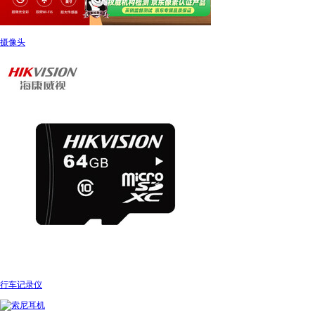
摄像头
行车记录仪