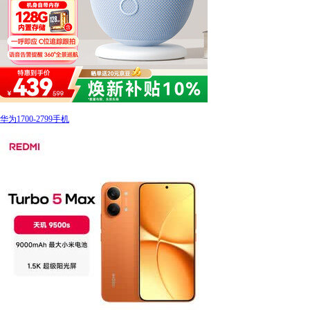
华为1700-2799手机