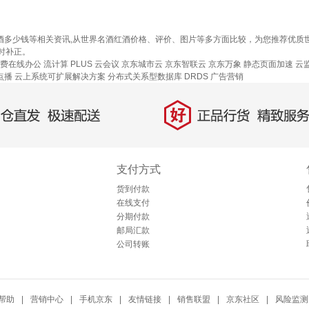
红酒多少钱等相关资讯,从世界名酒红酒价格、评价、图片等多方面比较，为您推荐优
时补正。
费在线办公
流计算
PLUS 云会议
京东城市云
京东智联云
京东万象
静态页面加速
云
点播
云上系统可扩展解决方案
分布式关系型数据库 DRDS
广告营销
好
直发，极速配送
正品行货，精致服务
支付方式
货到付款
在线支付
分期付款
邮局汇款
公司转账
帮助
|
营销中心
|
手机京东
|
友情链接
|
销售联盟
|
京东社区
|
风险监测