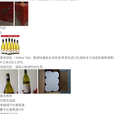
TOP
5
黄尾袋鼠（Yellow Tail）澳洲珍藏签名/智利世界系列进口红酒加本力赤霞珠葡萄酒整箱
¥
已有200人评论
包装结实，袋鼠口粮酒性价比高
相关推荐
巴斯克花园
拿顿湖干红葡萄酒
酿干红葡萄酒750