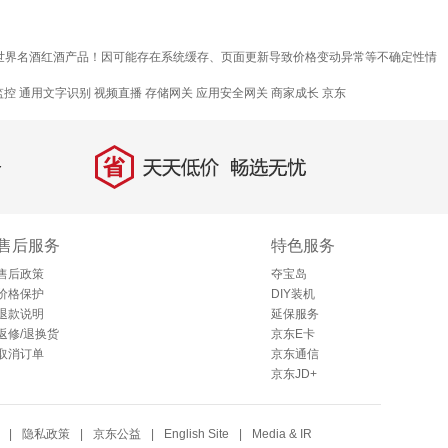
质世界名酒红酒产品！因可能存在系统缓存、页面更新导致价格变动异常等不确定性情
监控
通用文字识别
视频直播
存储网关
应用安全网关
商家成长
京东
省
天天低价，畅选无忧
售后服务
特色服务
售后政策
夺宝岛
价格保护
DIY装机
退款说明
延保服务
返修/退换货
京东E卡
取消订单
京东通信
京东JD+
|
隐私政策
|
京东公益
|
English Site
|
Media & IR