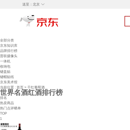
◇
送至：
北京
全部分类
京东知识库
品牌排行榜
普联摄像头
一体机
收纳包
键盘贴
键帽贴纸
京东美术馆
当前位置 :
首页
>
干红葡萄酒
世界名酒红酒排行榜
排名
热卖商品
热门点评晒单
TOP
1