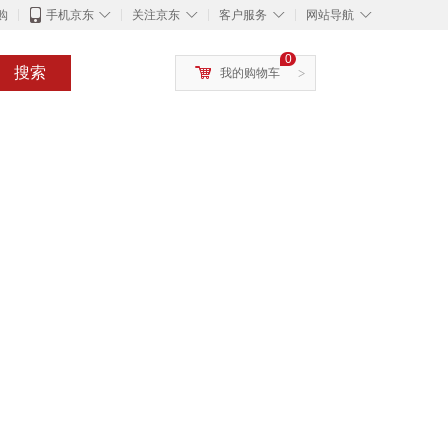
◇
◇
◇
◇
购
手机京东
关注京东
客户服务
网站导航
0
搜索
我的购物车
>