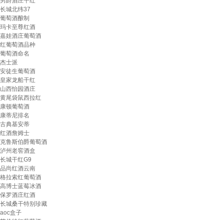
男爵酒庄干红
长城北纬37
葡萄酒酿制
玛卡至尊红酒
嘉娃酒庄葡萄酒
红葡萄酒品种
葡萄酒命名
杰士派
安徒生葡萄酒
皇家龙船干红
山西怡园酒庄
黄尾袋鼠西拉红
康顿葡萄酒
康蒂尼排名
古典基安蒂
红酒詹姆士
克鲁斯伯爵葡萄酒
泸州老窖酒盒
长城干红G9
品尚红酒云南
格拉索红葡萄酒
高博士蓝莓冰酒
保罗酒庄红酒
长城桑干特别珍藏
aoc盒子