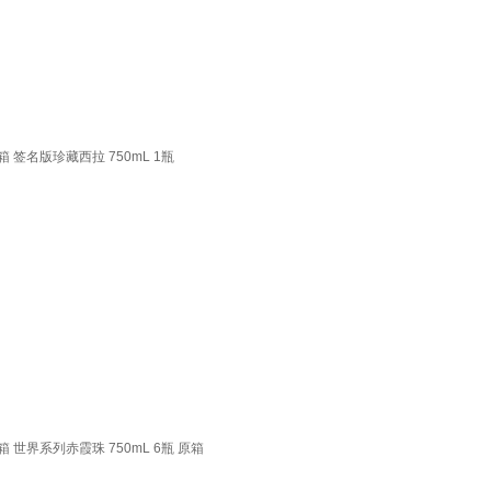
 签名版珍藏西拉 750mL 1瓶
 世界系列赤霞珠 750mL 6瓶 原箱