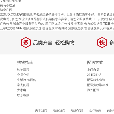
艾伯特红葡萄酒
白马亭红酒
迪金庄园
京东JD.COM为您提供世界名酒红酒销量排行榜、世界名酒红酒哪个好、世界名酒
况出现，如您发现活动商品标价或促销信息有异常，请您立即联系我们，以便我们及
广告热搜
城市产业服务平台
Web 应用防火墙
广告投放
卡西欧
分布式数据库 TiDB
免
云帮助文档
VPN
视频点播加速
语音合成
私有网络
流数据总线
增值税发票识别
视频
多
快
品类齐全，轻松购物
多仓
购物指南
配送方式
购物流程
上门自提
会员介绍
211限时达
生活旅行/团购
配送服务查询
常见问题
配送费收取标准
大家电
海外配送
联系客服
关于我们
|
联系我们
|
联系客服
|
合作招商
|
商家