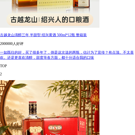
古越龙山清醇三年 半甜型 绍兴黄酒 500ml*12瓶 整箱装
2000000人好评
一如既往的好，买了很多年了，倒是这次送的两瓶，估计为了宣传？有点顶。不太喜
欢。还是更喜欢清醇，甜度等各方面，都十分适合我的口味
TOP
2