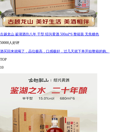
古越龙山 鉴湖酒坊八年 干型 绍兴黄酒 500ml*6 整箱装 无焦糖色
50000人好评
酒买回来就喝了，品位极高，口感极好，过几天就下单开始整箱的购。
TOP
10