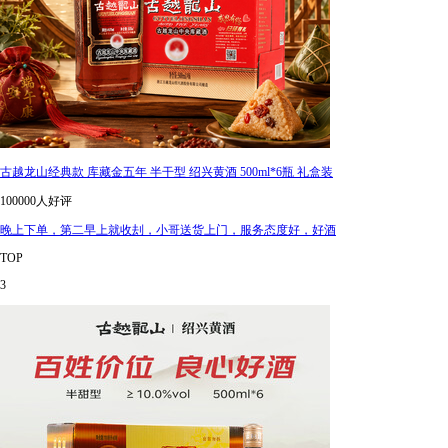
古越龙山经典款 库藏金五年 半干型 绍兴黄酒 500ml*6瓶 礼盒装
100000人好评
晚上下单，第二早上就收刦，小哥送货上门，服务态度好，好酒
TOP
3