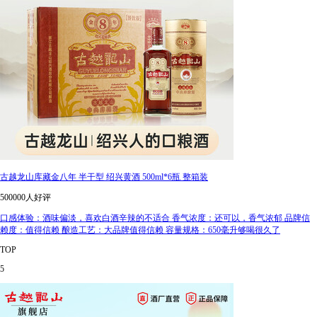
古越龙山库藏金八年 半干型 绍兴黄酒 500ml*6瓶 整箱装
500000人好评
口感体验：酒味偏淡，喜欢白酒辛辣的不适合 香气浓度：还可以，香气浓郁 品牌信
赖度：值得信赖 酿造工艺：大品牌值得信赖 容量规格：650毫升够喝很久了
TOP
5