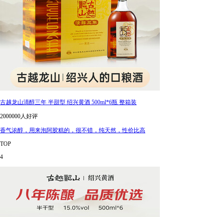
古越龙山清醇三年 半甜型 绍兴黄酒 500ml*6瓶 整箱装
2000000人好评
香气浓醇，用来泡阿胶糕的，很不错，纯天然，性价比高
TOP
4