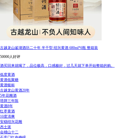
古越龙山鉴湖酒坊二十年 半干型 绍兴黄酒 680ml*6瓶 整箱装
50000人好评
酒买回来就喝了，品位极高，口感极好，过几天就下单开始整箱的购。
低度黄酒
黄酒低聚糖
黄酒银标
古越龙山黄酒20年
5年花雕酒
塔牌三年陈
黄酒8年
红枣黄酒
10度清爽
安稳绍兴花雕
杰士派
会稽山十二
石库门红色峥嵘