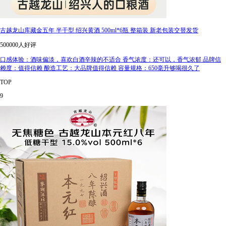
古越龙山库藏金五年 半干型 绍兴黄酒 500ml*6瓶 整箱装 新老包装交替发货
500000人好评
口感体验：酒味偏淡，喜欢白酒辛辣的不适合 香气浓度：还可以，香气浓郁 品牌信
赖度：值得信赖 酿造工艺：大品牌值得信赖 容量规格：650毫升够喝很久了
TOP
9