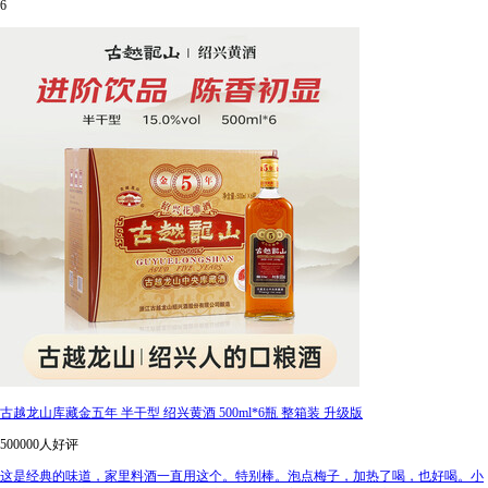
6
古越龙山库藏金五年 半干型 绍兴黄酒 500ml*6瓶 整箱装 升级版
500000人好评
这是经典的味道，家里料酒一直用这个。特别棒。泡点梅子，加热了喝，也好喝。小