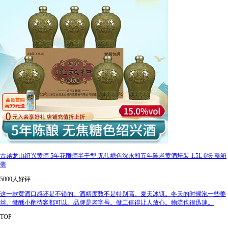
古越龙山绍兴黄酒 5年花雕酒半干型 无焦糖色沈永和五年陈老黄酒坛装 1.5L 6坛 整箱
装
5000人好评
这一款黄酒口感还是不错的。酒精度数不是特别高。夏天冰镇。冬天的时候泡一些姜
丝。微醺小酌待客都可以。品牌是老字号。做工值得让人放心。物流也很迅速。
TOP