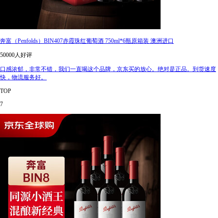
奔富（Penfolds）BIN407赤霞珠红葡萄酒 750ml*6瓶原箱装 澳洲进口
50000人好评
口感浓郁，非常不错，我们一直喝这个品牌，京东买的放心。绝对是正品。到货速度
快，物流服务好。
TOP
7