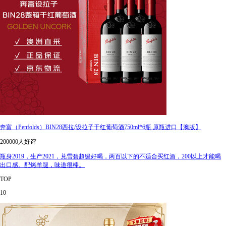
奔富（Penfolds）BIN28西拉/设拉子干红葡萄酒750ml*6瓶 原瓶进口【澳版】
200000人好评
瓶身2019，生产2021，兑雪碧超级好喝，两百以下的不适合买红酒，200以上才能喝
出口感。配烤羊腿，味道很棒。
TOP
10