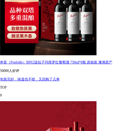
奔富（Penfolds）BIN2设拉子玛塔罗红葡萄酒 750ml*6瓶 原箱装 澳洲原产
50000人好评
包装完好，味道也不错，又回购了几单
TOP
9