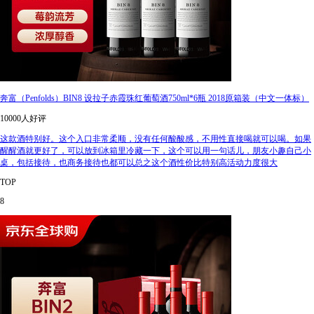
奔富（Penfolds）BIN8 设拉子赤霞珠红葡萄酒750ml*6瓶 2018原箱装（中文一体标）
10000人好评
这款酒特别好。这个入口非常柔顺，没有任何酸酸感，不用性直接喝就可以喝。如果
醒醒酒就更好了，可以放到冰箱里冷藏一下，这个可以用一句话儿，朋友小趣自己小
桌，包括接待，也商务接待也都可以总之这个酒性价比特别高活动力度很大
TOP
8