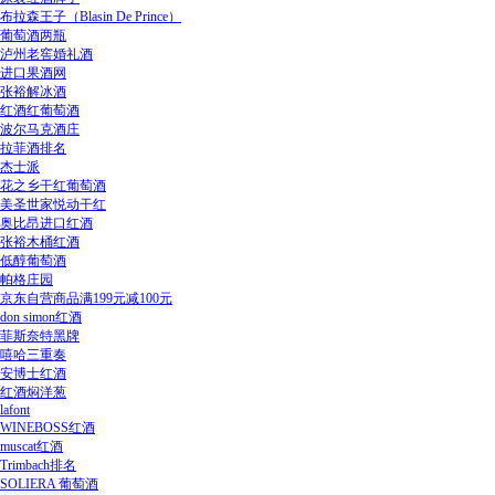
布拉森王子（Blasin De Prince）
葡萄酒两瓶
泸州老窖婚礼酒
进口果酒网
张裕解冰酒
红酒红葡萄酒
波尔马克酒庄
拉菲酒排名
杰士派
花之乡干红葡萄酒
美圣世家悦动干红
奥比昂进口红酒
张裕木桶红酒
低醇葡萄酒
帕格庄园
京东自营商品满199元减100元
don simon红酒
菲斯奈特黑牌
嘻哈三重奏
安博士红酒
红酒焖洋葱
lafont
WINEBOSS红酒
muscat红酒
Trimbach排名
SOLIERA 葡萄酒