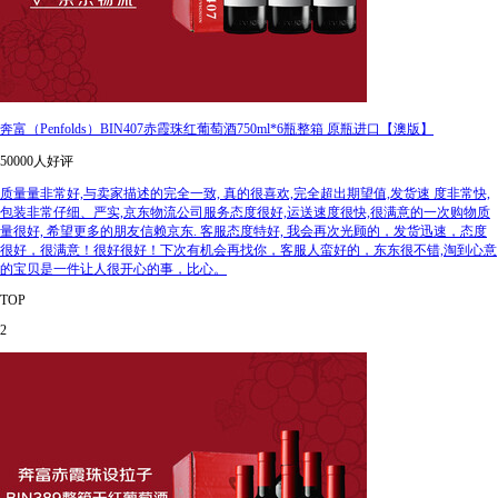
奔富（Penfolds）BIN407赤霞珠红葡萄酒750ml*6瓶整箱 原瓶进口【澳版】
50000人好评
质量量非常好,与卖家描述的完全一致, 真的很喜欢,完全超出期望值,发货速 度非常快,
包装非常仔细、严实,京东物流公司服务态度很好,运送速度很快,很满意的一次购物质
量很好, 希望更多的朋友信赖京东. 客服态度特好, 我会再次光顾的，发货迅速，态度
很好，很满意！很好很好！下次有机会再找你，客服人蛮好的，东东很不错,淘到心意
的宝贝是一件让人很开心的事，比心。
TOP
2