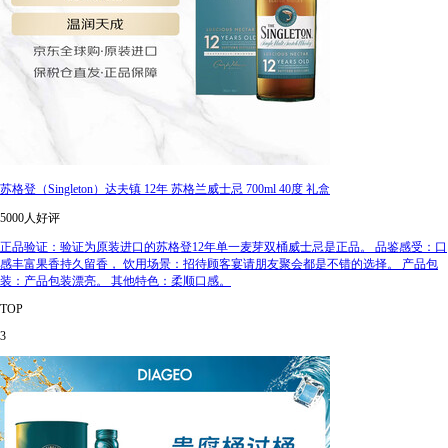
苏格登（Singleton）达夫镇 12年 苏格兰威士忌 700ml 40度 礼盒
5000人好评
正品验证：验证为原装进口的苏格登12年单一麦芽双桶威士忌是正品。 品鉴感受：口
感丰富果香持久留香， 饮用场景：招待顾客宴请朋友聚会都是不错的选择。 产品包
装：产品包装漂亮。 其他特色：柔顺口感。
TOP
3