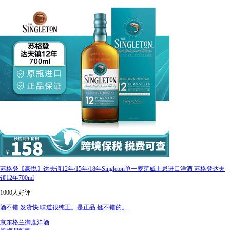
苏格登【豪悦】达夫镇12年/15年/18年Singleton单一麦芽威士忌进口洋酒 苏格登达夫
镇12年700ml
1000人好评
酒不错 发货快 味道很纯正。是正品 挺不错的。
京东格兰御鹿洋酒