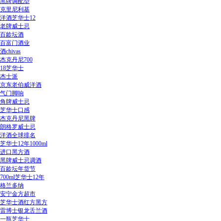
黑牌调配型
克里尼利基
洋酒芝华士12
老牌威士忌
百龄坛酒
百富门酒业
酒chivas
杰克丹尼700
18芝华士
杰士派
京东老伯威洋酒
气门脚响
角牌威士忌
芝华士口感
杰克丹尼黑牌
朗格罗威士忌
洋酒全球排名
芝华士12年1000ml
进口黑方酒
黑牌威士忌调酒
百龄坛年货节
700ml芝华士12年
格兰多纳
安宁金方超市
芝华士酒红方黑方
雷博士银龙舌兰酒
一瓶芝华士