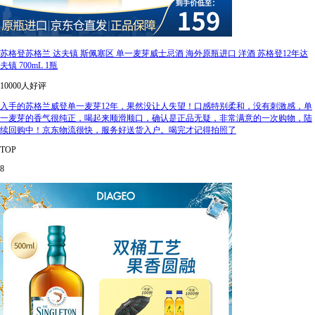
苏格登苏格兰 达夫镇 斯佩塞区 单一麦芽威士忌酒 海外原瓶进口 洋酒 苏格登12年达
夫镇 700mL 1瓶
10000人好评
入手的苏格兰威登单一麦芽12年，果然没让人失望！口感特别柔和，没有刺激感，单
一麦芽的香气很纯正，喝起来顺滑顺口，确认是正品无疑，非常满意的一次购物，陆
续回购中！京东物流很快，服务好送货入户。喝完才记得拍照了
TOP
8