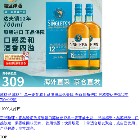
苏格登 苏格兰 单一麦芽威士忌 斯佩塞达夫镇 洋酒 原瓶进口 苏格登达夫镇12年
700ml*2瓶
10000人好评
正品验证：正品验证为原装进口苏格登12单一麦芽威士忌， 品鉴感受：品鉴感受，口
感软顺，果香味回味无穷， 饮用场景：饮用场景，非常适合朋友聚会，或自己饮用，
产品包装：非常漂亮。
TOP