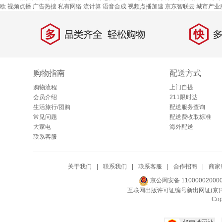
欧
视频点播
广告热搜
私有网络
流计算
语音合成
视频点播加速
京东智联云
城市产业
多
快
品类齐全，轻松购物
多仓
购物指南
配送方式
购物流程
上门自提
会员介绍
211限时达
生活旅行/团购
配送服务查询
常见问题
配送费收取标准
大家电
海外配送
联系客服
关于我们
|
联系我们
|
联系客服
|
合作招商
|
商家
京公网安备 11000002000
互联网出版许可证编号新出网证(京)字
Co