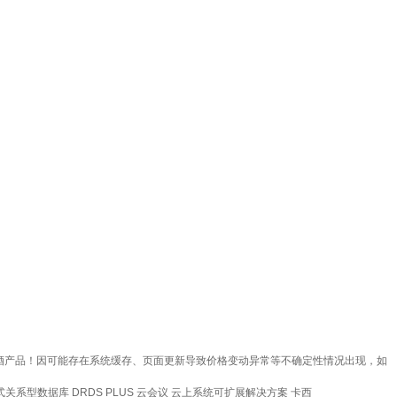
艾酒产品！因可能存在系统缓存、页面更新导致价格变动异常等不确定性情况出现，如
式关系型数据库 DRDS
PLUS 云会议
云上系统可扩展解决方案
卡西