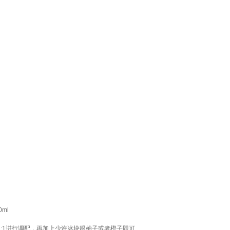
ml
:1进行调配，再加上少许冰块跟柚子或者橙子即可