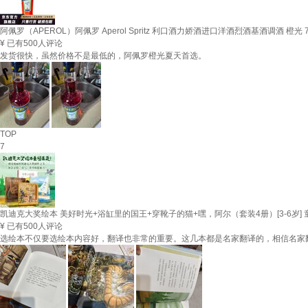
阿佩罗（APEROL）阿佩罗 Aperol Spritz 利口酒力娇酒进口洋酒烈酒基酒调酒 橙光 7
¥
已有500人评论
发货很快，虽然价格不是最低的，阿佩罗橙光夏天首选。
TOP
7
凯迪克大奖绘本 美好时光+浴缸里的国王+穿靴子的猫+嘿，阿尔（套装4册）[3-6岁] 
¥
已有500人评论
选绘本不仅要选绘本内容好，翻译也非常的重要。这几本都是名家翻译的，相信名家