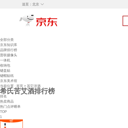
◇
送至：
北京
全部分类
京东知识库
品牌排行榜
普联摄像头
一体机
收纳包
键盘贴
键帽贴纸
京东美术馆
当前位置 :
首页
>
其它洋酒
希氏苦艾酒排行榜
排名
热卖商品
热门点评晒单
TOP
1