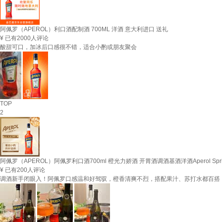
阿佩罗（APEROL）利口酒配制酒 700ML 洋酒 意大利进口 送礼
¥
已有2000人评论
酸甜可口，加冰后口感很不错，适合小酌或朋友聚会
TOP
2
阿佩罗（APEROL）阿佩罗利口酒700ml 橙光力娇酒 开胃酒调酒基酒洋酒Aperol Spr
¥
已有200人评论
调酒新手闭眼入！阿佩罗口感温和好驾驭，橙香清爽不烈，搭配果汁、苏打水都百搭