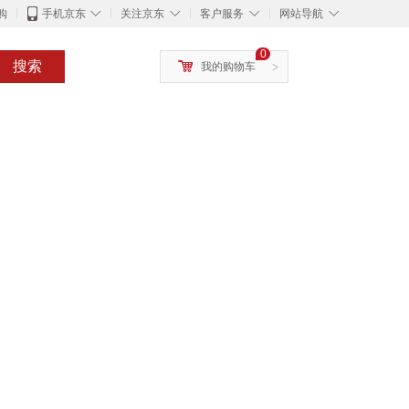
◇
◇
◇
◇
购
手机京东
关注京东
客户服务
网站导航
0
搜索
我的购物车
>