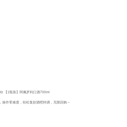
itz 【1瓶装】阿佩罗利口酒700ml
，操作零难度，轻松复刻酒吧特调，无限回购～