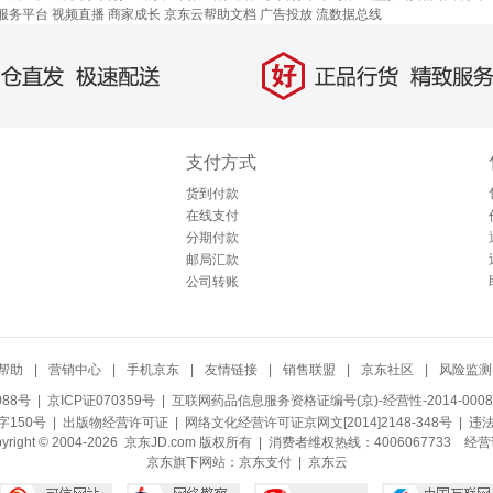
服务平台
视频直播
商家成长
京东云帮助文档
广告投放
流数据总线
好
直发，极速配送
正品行货，精致服务
支付方式
货到付款
在线支付
分期付款
邮局汇款
公司转账
帮助
|
营销中心
|
手机京东
|
友情链接
|
销售联盟
|
京东社区
|
风险监测
088号
| 京ICP证070359号 |
互联网药品信息服务资格证编号(京)-经营性-2014-0008
150号 |
出版物经营许可证
|
网络文化经营许可证京网文[2014]2148-348号
| 违
pyright © 2004-2026 京东JD.com 版权所有 | 消费者维权热线：4006067733
经营
京东旗下网站：
京东支付
|
京东云