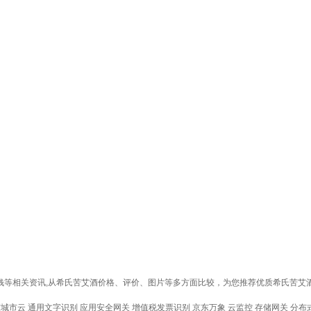
少钱等相关资讯,从希氏苦艾酒价格、评价、图片等多方面比较，为您推荐优质希氏苦
东城市云
通用文字识别
应用安全网关
增值税发票识别
京东万象
云监控
存储网关
分布