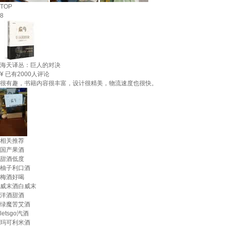
TOP
8
海天译丛：巨人的对决
¥
已有2000人评论
很有趣，书籍内容很丰富，设计很精美，物流速度也很快。
相关推荐
国产果酒
甜酒低度
柚子利口酒
梅酒好喝
威末酒白威末
洋酒甜酒
绿魔苦艾酒
letsgo汽酒
玛可利米酒