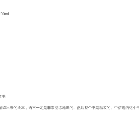
00ml
童书
翻译出来的绘本，语言一定是非常凝练地道的。然后整个书是精装的。中信选的这个