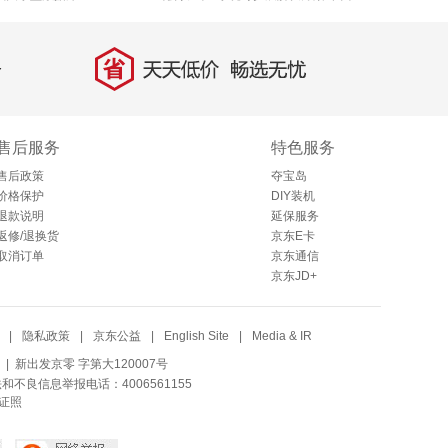
省
天天低价，畅选无忧
售后服务
特色服务
售后政策
夺宝岛
价格保护
DIY装机
退款说明
延保服务
返修/退换货
京东E卡
取消订单
京东通信
京东JD+
|
隐私政策
|
京东公益
|
English Site
|
Media & IR
| 新出发京零 字第大120007号
法和不良信息举报电话：4006561155
证照