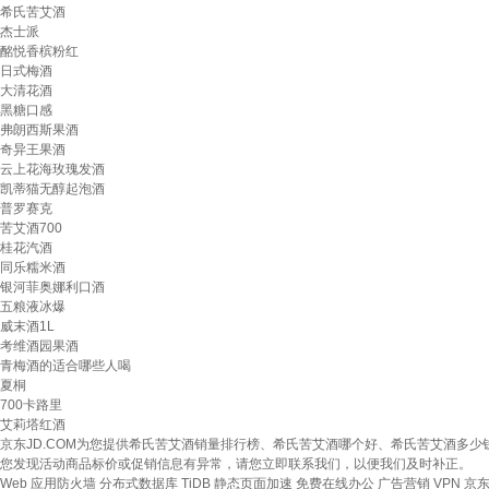
希氏苦艾酒
杰士派
酩悦香槟粉红
日式梅酒
大清花酒
黑糖口感
弗朗西斯果酒
奇异王果酒
云上花海玫瑰发酒
凯蒂猫无醇起泡酒
普罗赛克
苦艾酒700
桂花汽酒
同乐糯米酒
银河菲奥娜利口酒
五粮液冰爆
威末酒1L
考维酒园果酒
青梅酒的适合哪些人喝
夏桐
700卡路里
艾莉塔红酒
京东JD.COM为您提供希氏苦艾酒销量排行榜、希氏苦艾酒哪个好、希氏苦艾酒多
您发现活动商品标价或促销信息有异常，请您立即联系我们，以便我们及时补正。
Web 应用防火墙
分布式数据库 TiDB
静态页面加速
免费在线办公
广告营销
VPN
京