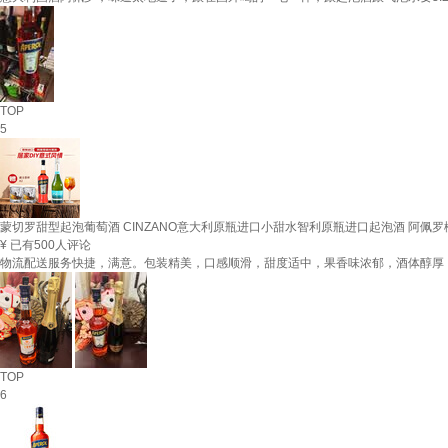
TOP
5
蒙切罗甜型起泡葡萄酒 CINZANO意大利原瓶进口小甜水智利原瓶进口起泡酒 阿佩罗橙光
¥
已有500人评论
物流配送服务快捷，满意。包装精美，口感顺滑，甜度适中，果香味浓郁，酒体醇厚
TOP
6