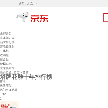
◇
送至：
北京
全部分类
京东知识库
品牌排行榜
普联摄像头
一体机
收纳包
键盘贴
键帽贴纸
京东美术馆
当前位置 :
首页
>
黄酒
塔牌花雕十年排行榜
排名
热卖商品
热门点评晒单
TOP
1