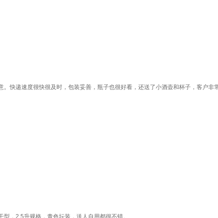
意。快递速度很快很及时，包装妥善，瓶子也很好看，还送了小酒壶和杯子，客户非
型，2.5升规格，青色坛装，送人自用都很不错。