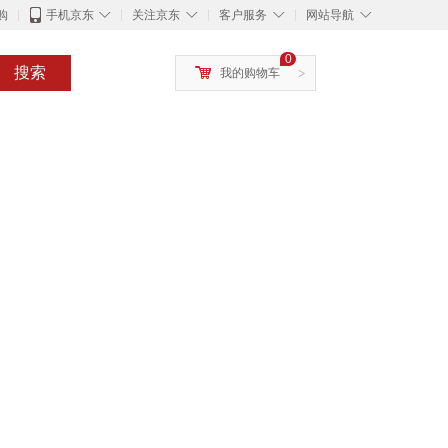
◇
◇
◇
◇
购
手机京东
关注京东
客户服务
网站导航
0
搜索
我的购物车
>