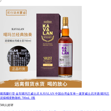
7
噶瑪蘭行货 金车噶玛兰威士忌 KAVALAN 中国台湾金车单一麦芽威士忌洋酒 噶玛兰
泥煤桶度数随机 700mL 1瓶
500人好评