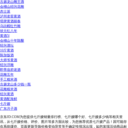
古越龙山雕王酒
会稽山绍兴花雕
杰士派
泸州老窖黄酒
塔牌黄酒丽春
乌毡帽红竹雕
状元红八年
黄酒5l
会稽山十年陈酿
绍兴酒坛
10斤黄酒
陈加饭酒
大师爷黄酒
绍兴浮雕
即墨庙府老酒
花雕五年
手工糯米酒
古越龙山多少钱一瓶
花雕糯米酒
绍兴黄洒
黄酒配海鲜
七斤嫂
广东月子酒
京东JD.COM为您提供七斤嫂销量排行榜、七斤嫂哪个好、七斤嫂多少钱等相关资
讯，从七斤嫂价格、评价、图片等多方面比较，为您推荐优质七斤嫂产品！因可能存
在系统缓存、页面更新导致价格变动异常等不确定性情况出现，如您发现活动商品标