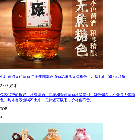
七斤嫂绍兴产黄酒 二十年陈本色原酒花雕酒无焦糖色半甜型1.5L 1500mL 1瓶
200人好评
包装保护的很好，没有漏洒。口感和普通黄酒没啥差别，颜色偏深，不像是无焦糖
色。具体有没也喝不出来。总体还可以吧，价格也不贵。
TOP
4