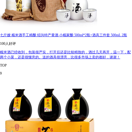
七斤嫂 糯米酒手工精酿 绍兴特产黄酒 小糯家酿 500ml*2瓶+酒具三件套 500mL 2瓶
100人好评
糯米酒已经收到，包装很严实，打开后还是比较精致的，酒过几天再开，温一下，配
两个小菜，还是很惬意的。送的酒具很漂亮，比很多市场上卖的都好，谢谢！
TOP
9