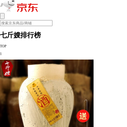
七斤嫂排行榜
TOP
1