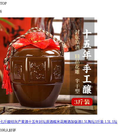
TOP
6
七斤嫂绍兴产黄酒十五年封坛原酒糯米花雕酒加饭酒1.5L陶坛3斤装 1.5L 1坛
100人好评