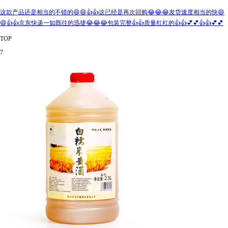
这款产品还是相当的不错的😄😄👍👍这已经是再次回购😂😂😂发货速度相当的快😄
😄👍👍京东快递一如既往的迅捷😂😂😂包装完整👍👍质量杠杠的👍👍💕💕👍👍💕💕
TOP
7