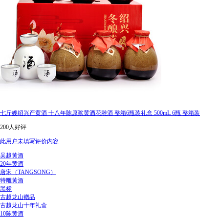
七斤嫂绍兴产黄酒 十八年陈原浆黄酒花雕酒 整箱6瓶装礼盒 500mL 6瓶 整箱装
200人好评
此用户未填写评价内容
吴越黄酒
20年黄酒
唐宋（TANGSONG）
特雕黄酒
黑标
古越龙山赠品
古越龙山十年礼盒
10陈黄酒