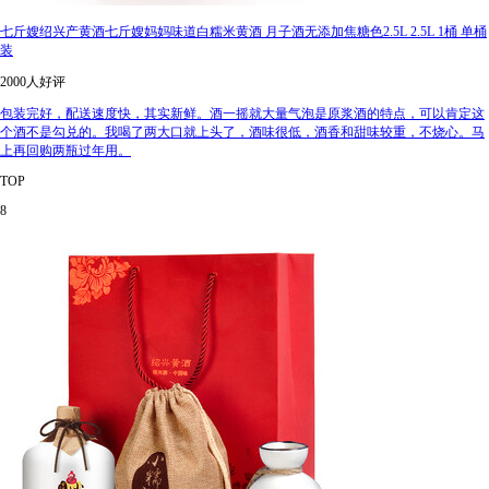
七斤嫂绍兴产黄酒七斤嫂妈妈味道白糯米黄酒 月子酒无添加焦糖色2.5L 2.5L 1桶 单桶
装
2000人好评
包装完好，配送速度快，其实新鲜。酒一摇就大量气泡是原浆酒的特点，可以肯定这
个酒不是勾兑的。我喝了两大口就上头了，酒味很低，酒香和甜味较重，不烧心。马
上再回购两瓶过年用。
TOP
8