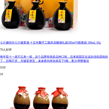
七斤嫂绍兴七斤嫂黄酒 十五年酿手工糯米花雕酒礼箱500ml*6瓶整箱 500mL 6坛
70人好评
每年双十一就不忘来一箱，这个品牌有很多品种口味，后来就固定在这款传统原味的
了，百喝不厌，关键是便宜，凑凑卷90来块就买下6瓶，配大闸蟹最佳
TOP
10