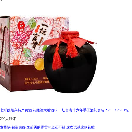
5
七斤嫂绍兴特产黄酒 花雕酒太雕酒味 一坛富贵十六年手工酒礼盒装 2.25L 2.25L 1坛
200人好评
发货快 包装完好 之前买的香雪味道还不错 这次试试这款花雕