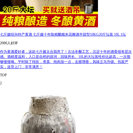
七斤嫂绍兴特产黄酒 七斤嫂十年陈精酿糯米花雕酒半甜型10KG20斤坛装 10L 1坛
2000人好评
作为黄酒爱好者，这款七斤嫂太合我意了！古法冬酿工艺，沉淀十年的酒香很有层次
感。酒精度温和，入口是自然的甜润，回味悠长。10L的大坛装性价比超高，一次囤
够慢慢喝。平时除了纯饮，煮菜、炖肉加一点，去腥增香，风味立马升级。包装严
实，送货上门，非常满意！
TOP
2