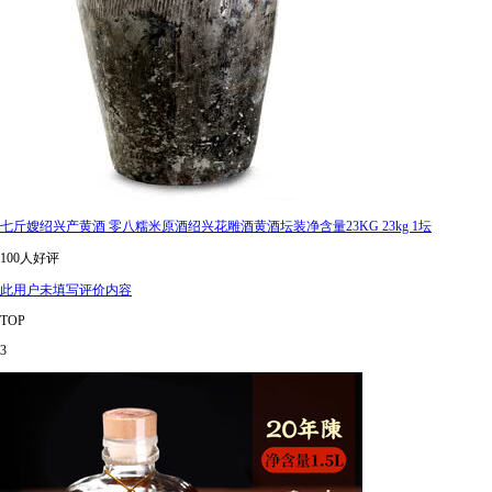
七斤嫂绍兴产黄酒 零八糯米原酒绍兴花雕酒黄酒坛装净含量23KG 23kg 1坛
100人好评
此用户未填写评价内容
TOP
3