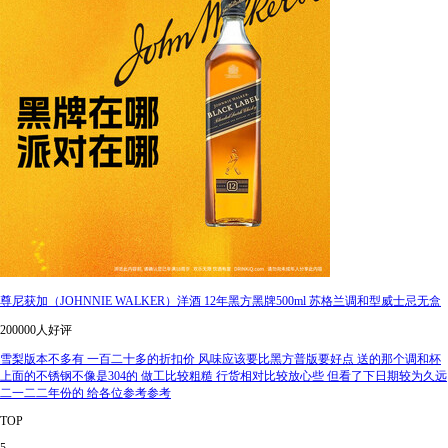
尊尼获加（JOHNNIE WALKER）洋酒 12年黑方黑牌500ml 苏格兰调和型威士忌无盒
200000人好评
雪梨版本不多有 一百二十多的折扣价 风味应该要比黑方普版要好点 送的那个调和杯
上面的不锈钢不像是304的 做工比较粗糙 行货相对比较放心些 但看了下日期较为久远
二一二二年份的 给各位参考参考
TOP