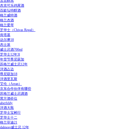
五世醇黑
杰克可乐鸡尾酒
百龄坛特醇酒
格兰威特酒
格兰杰酒
格兰爱琴
芝华士（Chivas Regal）
肯塔基
达尔摩18
杰士派
威士忌酒700ml
芝华士12年3l
年货节尊尼获加
苏格兰威士忌12年
洋酒占边
尊尼获加18
洋酒里瓦斯
艾伦（Arran）
京东合作伙伴有哪些
苏格兰威士忌调酒
黑方酒价位
aberfeldy
洋酒大瓶
芝华士宝树行
芝华士十二
格兰菲迪21
dalmore威士忌 12年