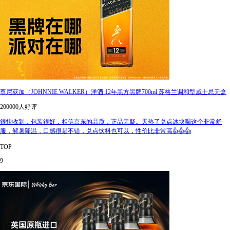
尊尼获加（JOHNNIE WALKER）洋酒 12年黑方黑牌700ml 苏格兰调和型威士忌无盒
200000人好评
很快收到，包装很好，相信京东的品质，正品无疑。天热了兑点冰块喝这个非常舒
服，解暑降温，口感很是不错，兑点饮料也可以，性价比非常高👍👍👍
TOP
9