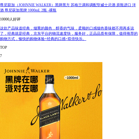
尊尼获加（JOHNNIE WALKER）黑牌黑方 苏格兰调和调配型威士忌酒 原瓶进口 洋
酒 尊尼获加黑牌 1000mL 2瓶 -裸瓶
10000人好评
这款产品味道经典，烟熏的颜色，醇香的气味，柔顺的口感烟色香味都不用再多说
了，经典就是经典，京东平台的物流速度快，服务好，正品品质有保障，值得推荐的
购物方式，愉快的购物体验+经典的口感=双倍快乐。
TOP
7