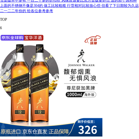
雪梨版本不多有 一百二十多的折扣价 风味应该要比黑方普版要好点 送的那个调和杯
上面的不锈钢不像是304的 做工比较粗糙 行货相对比较放心些 但看了下日期较为久远
二一二二年份的 给各位参考参考
TOP
6