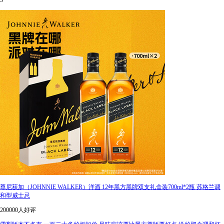
5
尊尼获加（JOHNNIE WALKER）洋酒 12年黑方黑牌双支礼盒装700ml*2瓶 苏格兰调
和型威士忌
200000人好评