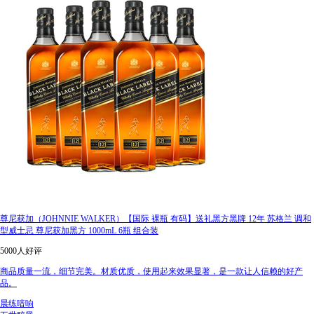
尊尼获加（JOHNNIE WALKER）【国际 裸瓶 有码】送礼黑方黑牌 12年 苏格兰 调和
型威士忌 尊尼获加黑方 1000mL 6瓶 组合装
5000人好评
商品质量一流，细节完美。材质优质，使用起来效果显著，是一款让人信赖的好产
品。
晨练喑响