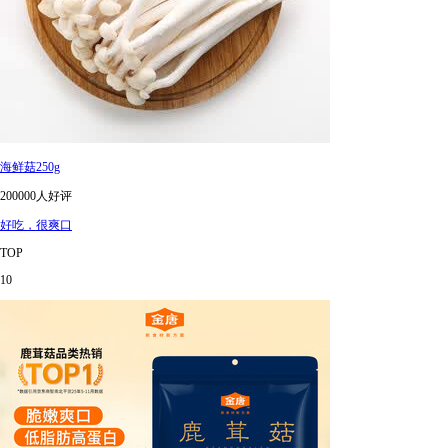
海鲜菇250g
200000人好评
好吃，很爽口
TOP
10