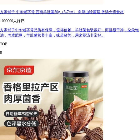
方家铺子 中华老字号 云南羊肚菌50g（5-7cm） 肉厚山珍菌菇 煲汤火锅食材
1000000人好评
方家铺子中华老字号品质有保障，值得信赖，羊肚菌包装很好，而且很干净，朵朵饱
满，內质肥厚，羊肚菌营养丰富，味道鲜美，用来煲汤非常好。
TOP
8