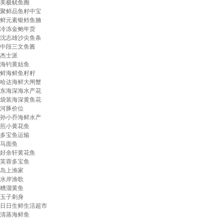
美极鱿鱼圈
聚鲜品鱼籽中宝
鲜元素银鳕鱼腩
冷冻金鲍年货
沈志雄沙尖鱼条
中段三文鱼酱
杰士派
海钓黄姑鱼
鲜海鲜鱼籽籽
哈达海鲜大闸蟹
东海深海水产花
袋装海深黄鱼花
河豚价位
孙小乔海鲜水产
煎小黄花鱼
多宝鱼运输
马面鱼
好余轩黄花鱼
芙蓉多宝鱼
岛上渔家
水岸渔歌
糟溜黄鱼
玉子刺身
日日生鲜生活超市
清蒸海鲜鱼