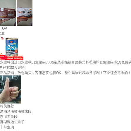
TOP
10
东远韩国进口东远秋刀鱼罐头300g泡菜汤炖辣白菜韩式料理用即食鱼罐头 秋刀鱼罐头
¥
已有33人评论
正品店铺，放心购买，客服态度也很OK，整个购物过程非常顺利！下次还会再来的
相关推荐
渔泊湾海鲜海鲜末段
东海刀鱼段
鄱湖湿地生鱼子
非带鱼肉