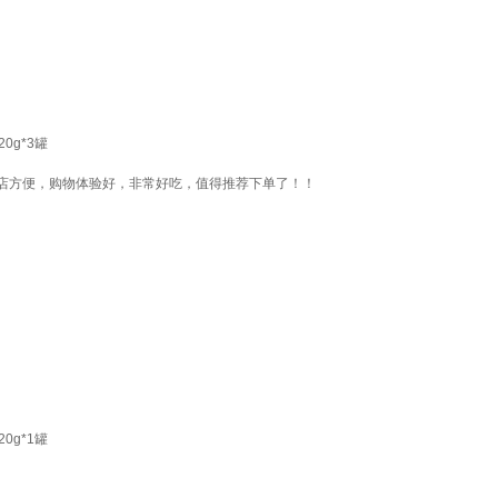
0g*3罐
店方便，购物体验好，非常好吃，值得推荐下单了！！
0g*1罐