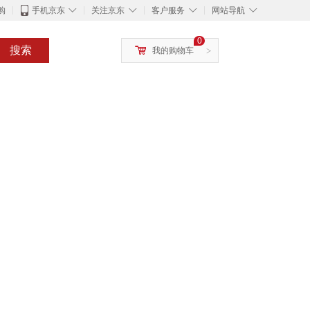
◇
◇
◇
◇
购
手机京东
关注京东
客户服务
网站导航
0
搜索
我的购物车
>