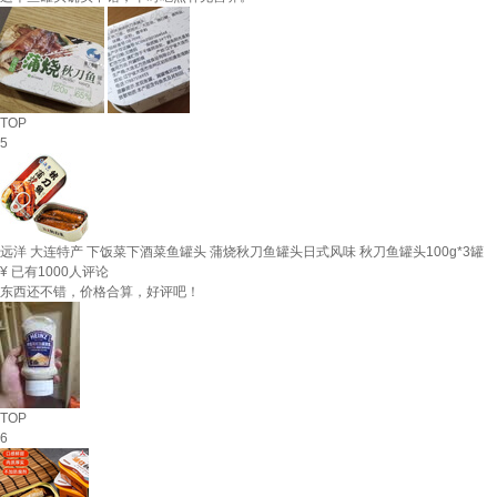
TOP
5
远洋 大连特产 下饭菜下酒菜鱼罐头 蒲烧秋刀鱼罐头日式风味 秋刀鱼罐头100g*3罐
¥
已有1000人评论
东西还不错，价格合算，好评吧！
TOP
6