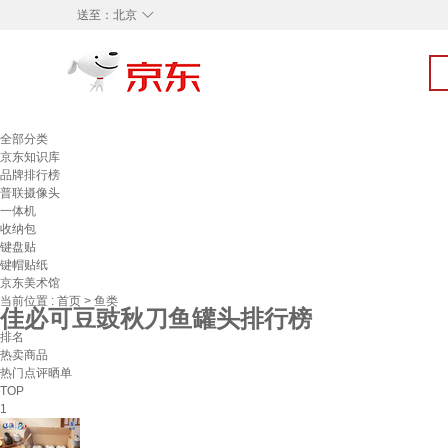
◇
送至：
北京
全部分类
京东知识库
品牌排行榜
普联摄像头
一体机
收纳包
键盘贴
键帽贴纸
京东美术馆
当前位置 :
首页
>
鱼类
佳必可豆豉秋刀鱼罐头排行榜
排名
热卖商品
热门点评晒单
TOP
1