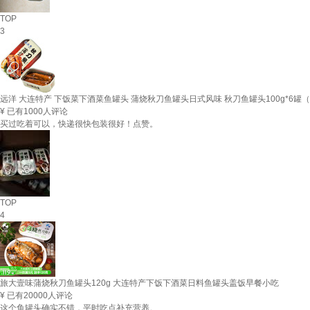
TOP
3
远洋 大连特产 下饭菜下酒菜鱼罐头 蒲烧秋刀鱼罐头日式风味 秋刀鱼罐头100g*6罐
¥
已有1000人评论
买过吃着可以，快递很快包装很好！点赞。
TOP
4
旅大壹味蒲烧秋刀鱼罐头120g 大连特产下饭下酒菜日料鱼罐头盖饭早餐小吃
¥
已有20000人评论
这个鱼罐头确实不错，平时吃点补充营养。