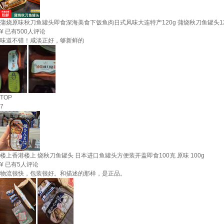
蒲烧原味秋刀鱼罐头即食深海美食下饭鱼肉日式风味大连特产120g 蒲烧秋刀鱼罐头12
¥
已有500人评论
味道不错！咸淡正好，够新鲜的
TOP
7
楼上香港楼上 烧秋刀鱼罐头 日本进口鱼罐头方便装开盖即食100克 原味 100g
¥
已有5人评论
物流很快，包装很好。和描述的那样，是正品。