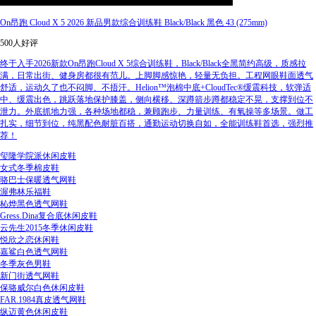
On昂跑 Cloud X 5 2026 新品男款综合训练鞋 Black/Black 黑色 43 (275mm)
500人好评
终于入手2026新款On昂跑Cloud X 5综合训练鞋，Black/Black全黑简约高级，质感拉
满，日常出街、健身房都很有范儿。上脚脚感惊艳，轻量无负担。工程网眼鞋面透气
舒适，运动久了也不闷脚、不捂汗。Helion™泡棉中底+CloudTec®缓震科技，软弹适
中、缓震出色，跳跃落地保护膝盖，侧向横移、深蹲箭步蹲都稳定不晃，支撑到位不
泄力。外底抓地力强，各种场地都稳，兼顾跑步、力量训练、有氧操等多场景。做工
扎实，细节到位，纯黑配色耐脏百搭，通勤运动切换自如，全能训练鞋首选，强烈推
荐！
玺隆学院派休闲皮鞋
女式冬季棉皮鞋
骆巴士保暖透气网鞋
渥弗林乐福鞋
杺烨黑色透气网鞋
Gress.Dina复合底休闲皮鞋
云先生2015冬季休闲皮鞋
悦欣之恋休闲鞋
嘉鲨白色透气网鞋
冬季灰色男鞋
新门街透气网鞋
保骆威尔白色休闲皮鞋
FAR.1984真皮透气网鞋
纵迈黄色休闲皮鞋