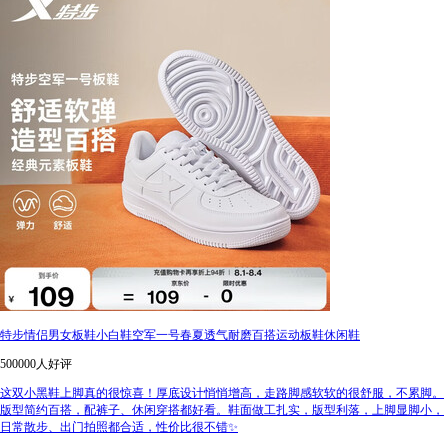
特步情侣男女板鞋小白鞋空军一号春夏透气耐磨百搭运动板鞋休闲鞋
500000人好评
这双小黑鞋上脚真的很惊喜！厚底设计悄悄增高，走路脚感软软的很舒服，不累脚。
版型简约百搭，配裤子、休闲穿搭都好看。鞋面做工扎实，版型利落，上脚显脚小，
日常散步、出门拍照都合适，性价比很不错✨