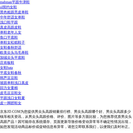
mabman平跟牛津鞋
ol简约女鞋
黑色粗跟亮皮单鞋
中年舒适女单鞋
浅口鞋平跟
真皮高跟皮鞋
单鞋老年人女
鱼口平底鞋
单鞋女松糕鞋子
女鞋春秋舒适
欧美尖头马毛单鞋
加绒尖头平底鞋
庄肯板鞋
女鞋bata
平底女鞋春秋
韩芦豆豆鞋
坡跟单鞋浅口真皮
回力女童棉
皮毛豆豆鞋女
平跟浅口女鞋夏
皮一脚蹬鞋女
京东JD.COM为您提供男尖头高跟销量排行榜、男尖头高跟哪个好、男尖头高跟多少
钱等相关资讯，从男尖头高跟价格、评价、图片等多方面比较，为您推荐优质男尖头
高跟产品！因可能存在系统缓存、页面更新导致价格变动异常等不确定性情况出现，
如您发现活动商品标价或促销信息有异常，请您立即联系我们，以便我们及时补正。