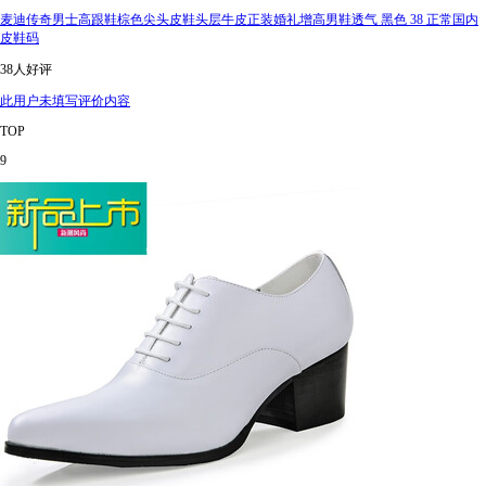
麦迪传奇男士高跟鞋棕色尖头皮鞋头层牛皮正装婚礼增高男鞋透气 黑色 38 正常国内
皮鞋码
38人好评
此用户未填写评价内容
TOP
9