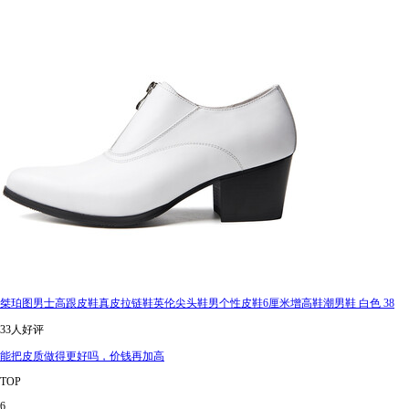
桀珀图男士高跟皮鞋真皮拉链鞋英伦尖头鞋男个性皮鞋6厘米增高鞋潮男鞋 白色 38
33人好评
能把皮质做得更好吗，价钱再加高
TOP
6