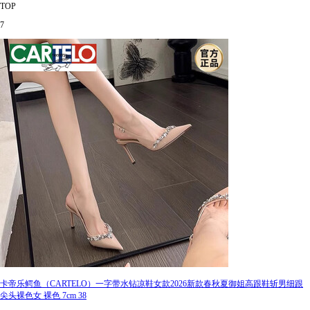
TOP
7
卡帝乐鳄鱼（CARTELO）一字带水钻凉鞋女款2026新款春秋夏御姐高跟鞋斩男细跟
尖头裸色女 裸色 7cm 38