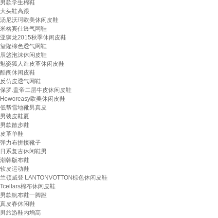
男款学生棉鞋
大头鞋高跟
汤尼沃珂欧美休闲皮鞋
米格宾仕透气网鞋
亚狮龙2015秋季休闲皮鞋
玺隆棕色透气网鞋
辰悠泡沫休闲皮鞋
魅姿狐人造皮革休闲皮鞋
酷阁休闲皮鞋
反仿皮透气网鞋
保罗.盖帝二层牛皮休闲皮鞋
Howoreasy欧美休闲皮鞋
低帮雪地靴男真皮
男装皮鞋夏
男款散步鞋
皮革单鞋
弹力布拼接靴子
日系复古休闲鞋男
潮韩版布鞋
软皮运动鞋
兰顿威登 LANTONVOTTON棕色休闲皮鞋
Tcellars棉布休闲皮鞋
男款帆布鞋一脚蹬
真皮春休闲鞋
男旅游鞋内增高