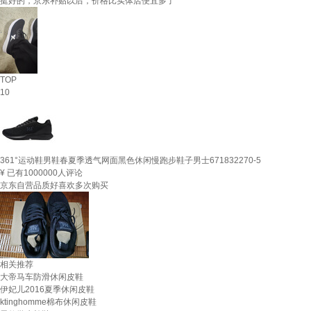
挺好的，京东补贴以后，价格比实体店便宜多了
TOP
10
361°运动鞋男鞋春夏季透气网面黑色休闲慢跑步鞋子男士671832270-5
¥
已有1000000人评论
京东自营品质好喜欢多次购买
相关推荐
大帝马车防滑休闲皮鞋
伊妃儿2016夏季休闲皮鞋
ktinghomme棉布休闲皮鞋