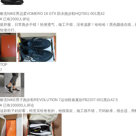
耐克NIKE男迈柔VOMERO 18 GTX 防水跑步鞋HQ7001-001黑42
¥
已有2000人评论
挺舒服，日常跑步不错！轻便透气，做工不错，没有溢胶！哈哈哈！黑色颜值在线，
短途出行。
TOP
7
耐克NIKE男子跑步鞋REVOLUTION 7运动鞋春夏款FB2207-001黑白42.5
¥
已有100000人评论
这款鞋子好好看，特意买给爸爸的，他很喜欢，做工很不错，尺码标准，很合适，用