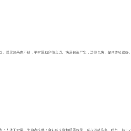
缓震效果也不错，平时通勤穿很合适。快递包装严实，送得也快，整体体验很好。👍
了人体工程学，为跑者提供了良好的支撑和缓震效果，减少运动伤害。此外，特步20