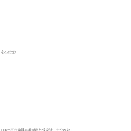
📦📦
00km五代跑鞋有着时尚外观设计，十分好评！