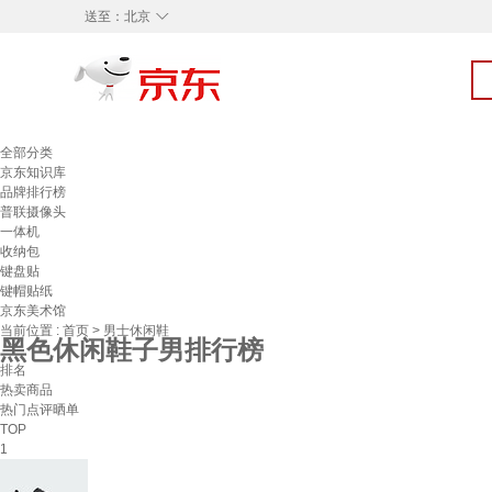
◇
送至：
北京
全部分类
京东知识库
品牌排行榜
普联摄像头
一体机
收纳包
键盘贴
键帽贴纸
京东美术馆
当前位置 :
首页
>
男士休闲鞋
黑色休闲鞋子男排行榜
排名
热卖商品
热门点评晒单
TOP
1