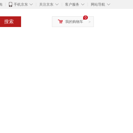
◇
◇
◇
◇
购
手机京东
关注京东
客户服务
网站导航
0
搜索
我的购物车
>