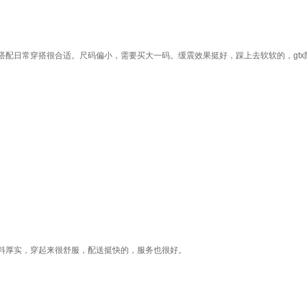
搭配日常穿搭很合适。尺码偏小，需要买大一码。缓震效果挺好，踩上去软软的，gt
料厚实，穿起来很舒服，配送挺快的，服务也很好。