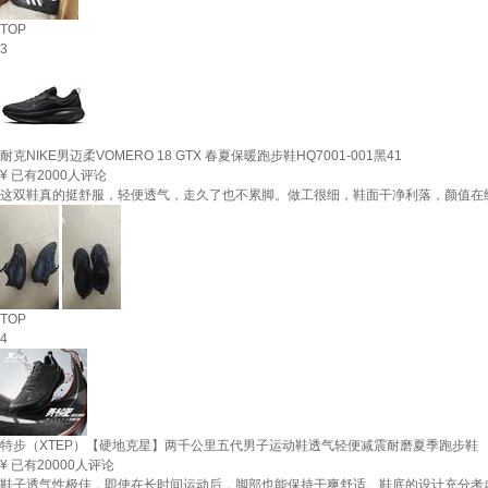
TOP
3
耐克NIKE男迈柔VOMERO 18 GTX 春夏保暖跑步鞋HQ7001-001黑41
¥
已有2000人评论
这双鞋真的挺舒服，轻便透气，走久了也不累脚。做工很细，鞋面干净利落，颜值在线。
TOP
4
特步（XTEP）【硬地克星】两千公里五代男子运动鞋透气轻便减震耐磨夏季跑步鞋
¥
已有20000人评论
鞋子透气性极佳，即使在长时间运动后，脚部也能保持干爽舒适。鞋底的设计充分考虑