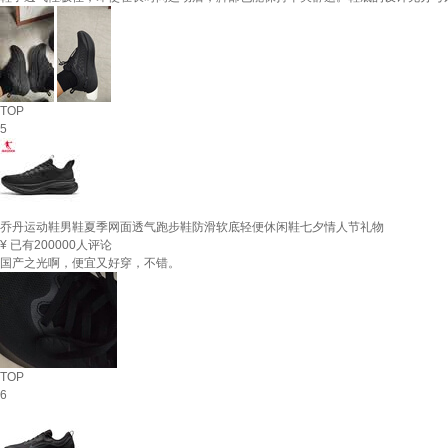
TOP
5
乔丹运动鞋男鞋夏季网面透气跑步鞋防滑软底轻便休闲鞋七夕情人节礼物
¥
已有200000人评论
国产之光啊，便宜又好穿，不错。
TOP
6