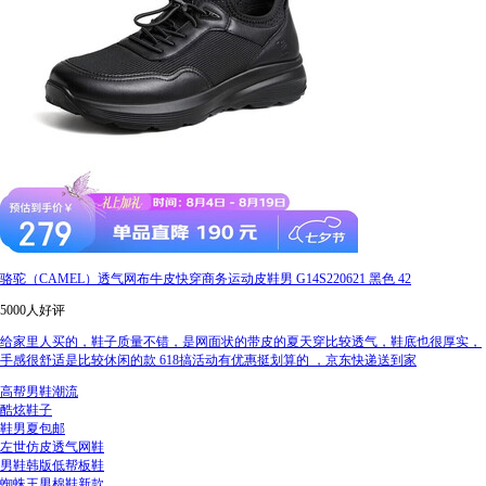
骆驼（CAMEL）透气网布牛皮快穿商务运动皮鞋男 G14S220621 黑色 42
5000人好评
给家里人买的，鞋子质量不错，是网面状的带皮的夏天穿比较透气，鞋底也很厚实，
手感很舒适是比较休闲的款 618搞活动有优惠挺划算的 ，京东快递送到家
高帮男鞋潮流
酷炫鞋子
鞋男夏包邮
左世仿皮透气网鞋
男鞋韩版低帮板鞋
蜘蛛王男棉鞋新款