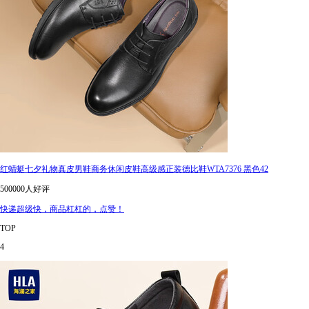
红蜻蜓七夕礼物真皮男鞋商务休闲皮鞋高级感正装德比鞋WTA7376 黑色42
500000人好评
快递超级快，商品杠杠的，点赞！
TOP
4