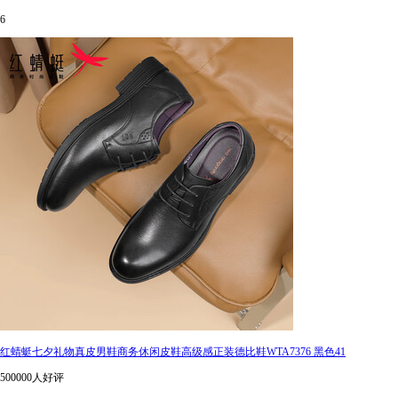
6
红蜻蜓七夕礼物真皮男鞋商务休闲皮鞋高级感正装德比鞋WTA7376 黑色41
500000人好评