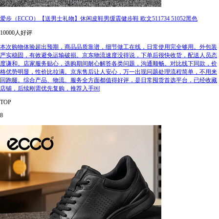
爱步（ECCO）【送男士礼物】休闲皮鞋男缓震健步鞋 欧文511734 51052黑色
10000人好评
本次购物体验超出预期，商品品质靠谱，细节做工在线，日常使用完全够用。外包装
严实稳固，有效避免运输破损。京东物流速度没得说，下单后很快收货，配送人员态
度谦和。店家服务贴心，选购期间耐心解答各类问题，沟通顺畅。对比线下同款，价
格优势明显，性价比拉满。京东售后让人安心，万一出现问题处理流程简单，不用来
回跑腿。综合产品、物流、服务全方面都值得好评，是日常囤货首选平台，已经收藏
店铺，后续刚需优先复购，推荐入手￼
TOP
8