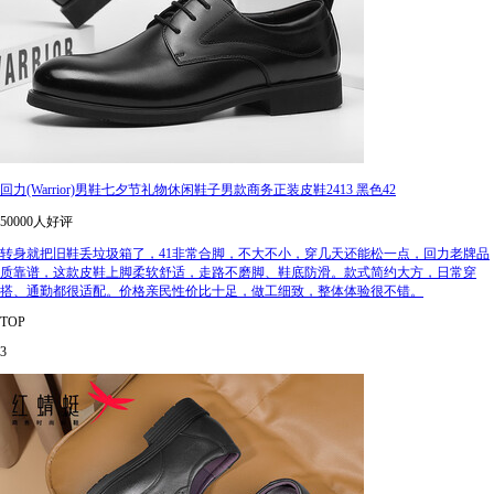
回力(Warrior)男鞋七夕节礼物休闲鞋子男款商务正装皮鞋2413 黑色42
50000人好评
转身就把旧鞋丢垃圾箱了，41非常合脚，不大不小，穿几天还能松一点，回力老牌品
质靠谱，这款皮鞋上脚柔软舒适，走路不磨脚、鞋底防滑。款式简约大方，日常穿
搭、通勤都很适配。价格亲民性价比十足，做工细致，整体体验很不错。
TOP
3