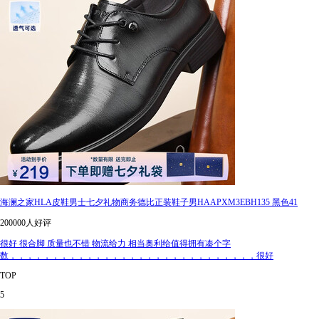
海澜之家HLA皮鞋男士七夕礼物商务德比正装鞋子男HAAPXM3EBH135 黑色41
200000人好评
很好 很合脚 质量也不错 物流给力 相当奥利给值得拥有凑个字
数，，，，，，，，，，，，，，，，，，，，，，，，，，，，，很好
TOP
5