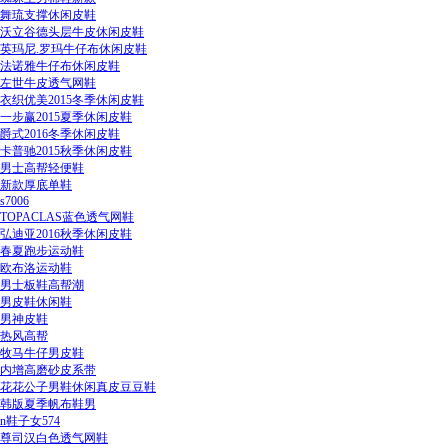
舞琉支撑休闲皮鞋
沃立谷德头层牛皮休闲皮鞋
英玛尼.罗玛牛仔布休闲皮鞋
法诺雅牛仔布休闲皮鞋
左世牛皮透气网鞋
衣织优美2015冬季休闲皮鞋
一步赢2015夏季休闲皮鞋
爵式2016冬季休闲皮鞋
卡普驰2015秋季休闲皮鞋
男士高帮轻便鞋
新款厚底单鞋
s7006
TOPACLAS蓝色透气网鞋
弘迪亚2016秋季休闲皮鞋
春夏跑步运动鞋
欧布洛运动鞋
男士板鞋高帮潮
男皮鞋休闲鞋
男神皮鞋
热风高帮
牧马牛仔男皮鞋
内增高磨砂皮系带
花花公子男鞋休闲真皮豆豆鞋
韩版夏季帆布鞋男
n鞋子女574
尊司汉白色透气网鞋