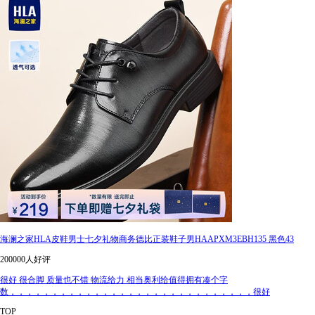
海澜之家HLA皮鞋男士七夕礼物商务德比正装鞋子男HAAPXM3EBH135 黑色43
200000人好评
很好 很合脚 质量也不错 物流给力 相当奥利给值得拥有凑个字
数，，，，，，，，，，，，，，，，，，，，，，，，，，，，，很好
TOP