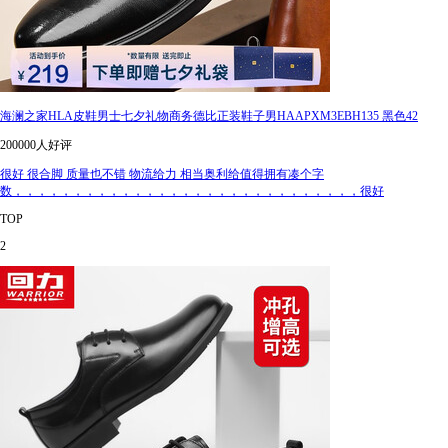
海澜之家HLA皮鞋男士七夕礼物商务德比正装鞋子男HAAPXM3EBH135 黑色42
200000人好评
很好 很合脚 质量也不错 物流给力 相当奥利给值得拥有凑个字
数，，，，，，，，，，，，，，，，，，，，，，，，，，，，，很好
TOP
2