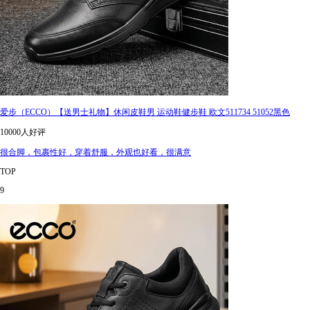
爱步（ECCO）【送男士礼物】休闲皮鞋男 运动鞋健步鞋 欧文511734 51052黑色
10000人好评
很合脚，包裹性好，穿着舒服，外观也好看，很满意
TOP
9