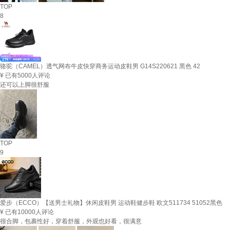
TOP
8
骆驼（CAMEL）透气网布牛皮快穿商务运动皮鞋男 G14S220621 黑色 42
¥
已有5000人评论
还可以上脚很舒服
TOP
9
爱步（ECCO）【送男士礼物】休闲皮鞋男 运动鞋健步鞋 欧文511734 51052黑色
¥
已有10000人评论
很合脚，包裹性好，穿着舒服，外观也好看，很满意