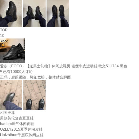
TOP
10
爱步（ECCO）【送男士礼物】休闲皮鞋男 轻便牛皮运动鞋 欧文511734 黑色
¥
已有10000人评论
正码，后跟紧随，脚趾宽松，整体贴合脚面
相关推荐
男款英伦复古豆豆鞋
haebm透气休闲皮鞋
QZLLY2015夏季休闲皮鞋
Haizhihun千层底休闲皮鞋