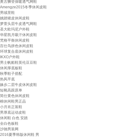
奥古狮登保暖透气网鞋
Amengze2015冬季休闲皮鞋
男绒里鞋
姚踏猪皮休闲皮鞋
梦萱头层牛皮透气网鞋
圣大欧玛尼户外鞋
华星凯月吸汗休闲皮鞋
梵格平衡休闲皮鞋
百仕鸟拼色休闲皮鞋
环球复合底休闲皮鞋
IKXO户外鞋
男士帆船鞋英伦豆豆鞋
休闲厚底板鞋
秋季鞋子搭配
热风平底
姝步二层牛皮休闲皮鞋
短靴高跟原单
简仕黄色休闲皮鞋
棉休闲鞋男正品
小月肖正装鞋
男厚底运动皮鞋
休闲鞋 白色 安踏
全白色板鞋
沙驰男装网
2016夏季韩版休闲鞋 男