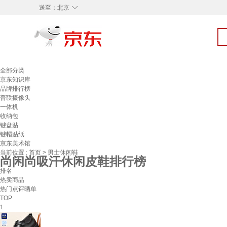
◇
送至：
北京
全部分类
京东知识库
品牌排行榜
普联摄像头
一体机
收纳包
键盘贴
键帽贴纸
京东美术馆
当前位置 :
首页
>
男士休闲鞋
尚闲尚吸汗休闲皮鞋排行榜
排名
热卖商品
热门点评晒单
TOP
1