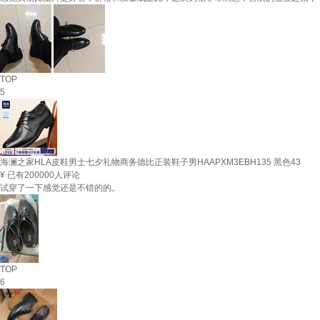
TOP
5
海澜之家HLA皮鞋男士七夕礼物商务德比正装鞋子男HAAPXM3EBH135 黑色43
¥
已有200000人评论
试穿了一下感觉还是不错的的。
TOP
6