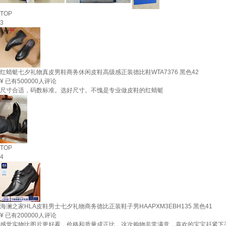
TOP
3
红蜻蜓七夕礼物真皮男鞋商务休闲皮鞋高级感正装德比鞋WTA7376 黑色42
¥
已有500000人评论
尺寸合适，码数标准。选好尺寸。不愧是专业做皮鞋的红蜻蜓
TOP
4
海澜之家HLA皮鞋男士七夕礼物商务德比正装鞋子男HAAPXM3EBH135 黑色41
¥
已有200000人评论
感觉实物比图片更好看，价格和质量成正比，这次购物非常满意，喜欢的宝宝赶紧下