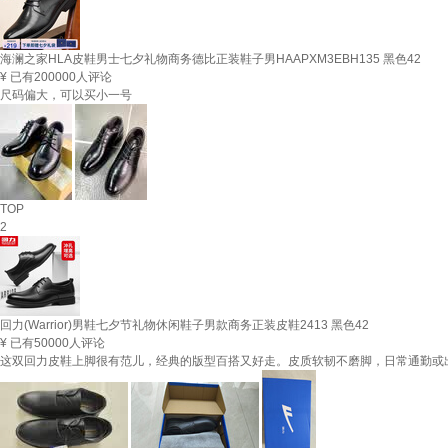
海澜之家HLA皮鞋男士七夕礼物商务德比正装鞋子男HAAPXM3EBH135 黑色42
¥
已有200000人评论
尺码偏大，可以买小一号
TOP
2
回力(Warrior)男鞋七夕节礼物休闲鞋子男款商务正装皮鞋2413 黑色42
¥
已有50000人评论
这双回力皮鞋上脚很有范儿，经典的版型百搭又好走。皮质软韧不磨脚，日常通勤或