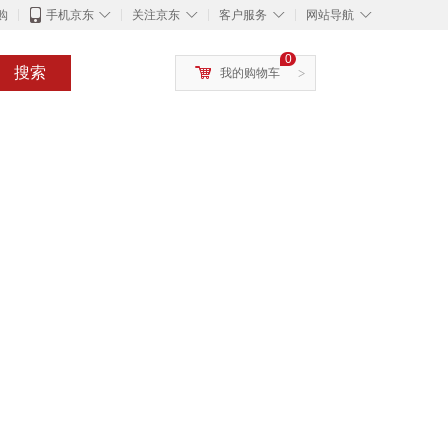
◇
◇
◇
◇
购
手机京东
关注京东
客户服务
网站导航
0
搜索
我的购物车
>