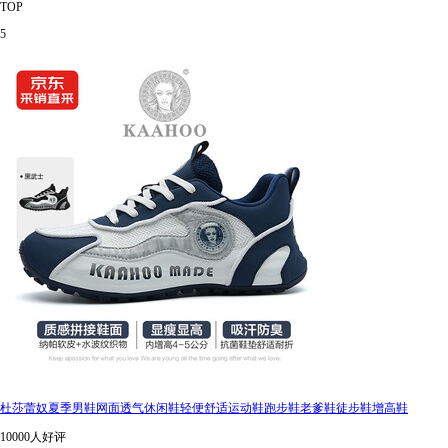
TOP
5
杜莎蕾奴夏季男鞋网面透气休闲鞋轻便舒适运动鞋跑步鞋老爹鞋徒步鞋增高鞋
10000人好评