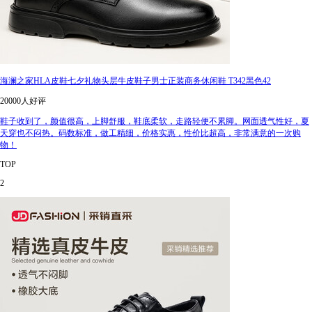
海澜之家HLA皮鞋七夕礼物头层牛皮鞋子男士正装商务休闲鞋 T342黑色42
20000人好评
鞋子收到了，颜值很高，上脚舒服，鞋底柔软，走路轻便不累脚。网面透气性好，夏
天穿也不闷热。码数标准，做工精细，价格实惠，性价比超高，非常满意的一次购
物！
TOP
2