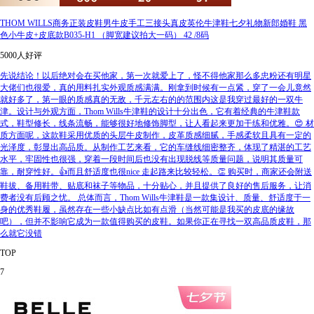
THOM WILLS商务正装皮鞋男牛皮手工三接头真皮英伦牛津鞋七夕礼物新郎婚鞋 黑
色小牛皮+皮底款B035-H1 （脚宽建议拍大一码） 42 /8码
5000人好评
先说结论！以后绝对会在买他家，第一次就爱上了，怪不得他家那么多忠粉还有明星
大佬们也很爱，真的用料扎实外观质感满满。刚拿到时候有一点紧，穿了一会儿竟然
就好多了，第一眼的质感真的无敌，千元左右的的范围内这是我穿过最好的一双牛
津。设计与外观方面，Thom Wills牛津鞋的设计十分出色，它有着经典的牛津鞋款
式，鞋型修长，线条流畅，能够很好地修饰脚型，让人看起来更加干练和优雅。😍 材
质方面呢，这款鞋采用优质的头层牛皮制作，皮革质感细腻，手感柔软且具有一定的
光泽度，彰显出高品质。从制作工艺来看，它的车缝线细密整齐，体现了精湛的工艺
水平，牢固性也很强，穿着一段时间后也没有出现脱线等质量问题，说明其质量可
靠，耐穿性好。👍而且舒适度也很nice 走起路来比较轻松。👏 购买时，商家还会附送
鞋拔、备用鞋带、贴底和袜子等物品，十分贴心，并且提供了良好的售后服务，让消
费者没有后顾之忧。 总体而言，Thom Wills牛津鞋是一款集设计、质量、舒适度于一
身的优秀鞋履，虽然存在一些小缺点比如有点滑（当然可能是我买的皮底的缘故
吧），但并不影响它成为一款值得购买的皮鞋。如果你正在寻找一双高品质皮鞋，那
么就它没错
TOP
7