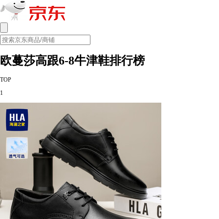
欧蔓莎高跟6-8牛津鞋排行榜
TOP
1