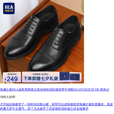
海澜之家HLA皮鞋男商务正装休闲舒适轻便系带牛津鞋HAAPXM2EAV106 黑色42
1000人好评
才开始比较硬穿了一段时间没那么硬，鞋型可以皮鞋都是穿海澜之家的质量好，真皮
的夏天穿不太透气，穿了几次踩开了还是很舒适的做工好走线整齐