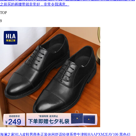
之前买的裤腰带就非常好，非常令我满意。
TOP
9
海澜之家HLA皮鞋男商务正装休闲舒适轻便系带牛津鞋HAAPXM2EAV106 黑色43