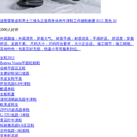
波图蕾斯皮鞋男士三接头正装商务休闲牛津鞋工作婚鞋耐磨 8111 黑色 43
2000人好评
外观颜值：外观漂亮，穿着大气。 材质手感：材质优良，手感舒适。 舒适度：穿着
舒适。走路不累。 尺码大小：尺码符合要求，大小正合适。 做工细节：做工精细。
其他特色：包装完好无损，快递小哥哥服务到位。
女鞋2011
Bottega Veneta平跟松糕鞋
谷崎平跟豆豆鞋
女磨砂鞋深口坡跟
羊皮女鞋平底
昂智高跟6-8牛津鞋
酷遇单鞋
女船鞋夏
漢明清閣超高跟牛津鞋
欧美皮鞋女
ZPPSN超高跟单鞋
G-TZU低跟<3单鞋
青花叶牛津鞋
拓丽雅高跟6-8豆豆鞋
京特低跟<3松糕鞋
蛋卷鞋高跟