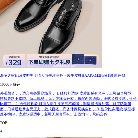
海澜之家HLA皮鞋男士情人节牛津商务正装牛皮鞋HAAPXM2FBA188 黑色43
10000人好评
外观颜值：，适合商务通勤场景： 1. 经典舒适款 皮质细腻有光泽，上脚贴合脚型，
软底走路不累脚。做工规整，无明显线头开胶，搭配西装通勤，正式又有质感，性价
比很可。 2. 透气通勤款 鞋面头层牛皮透气不闷脚，鞋型挺括显利落。鞋底防滑耐
磨，日常通勤暴走无压力，款式百搭，商务休闲切换自如。 3. 性价比实用款 版型标
准不挑脚，皮质软硬适中，新鞋无刺鼻异味。走线均匀，尺码合身
TOP
4