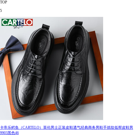
TOP
5
卡帝乐鳄鱼（CARTELO）英伦男士正装皮鞋透气经典商务男鞋手抓纹低帮皮鞋男
9903黑色46