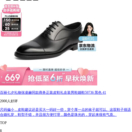
百丽七夕礼物张凌赫同款商务正装皮鞋礼盒装男鞋婚鞋59736 黑色 41
2000人好评
尺码偏小，皮鞋建议还是买大一码好一些，穿个厚一点的袜子就可以。这双鞋子很适
合婚礼穿，鞋型不错，并且很方便打理，颜色是珠光的，穿起来很有气质。
TOP
8