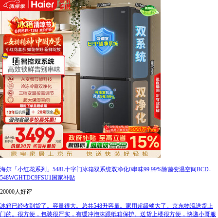
海尔「小红花系列」548L十字门冰箱双系统双净化0串味99.99%除菌变温空间BCD-
548WGHTDC9FSU1国家补贴
20000人好评
冰箱已经收到货了。容量很大。总共548升容量。家用超级够大了。京东物流送货上
门的。很方便，包装很严实，有缓冲泡沫跟纸箱保护。送货上楼很方便，快递小哥服