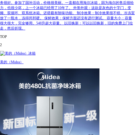
务很好。参加了国补活动，价格很美丽。一直都在用海尔冰箱，因为海尔的售后很给
力，也很少坏，上一个冰箱已经用了10年了。 外形外观：这款是灰色的十字门，变
频、双循环、双系统冰箱。还搭载有除味功能。 制冷效果：制冷效果很不错。冷冻室
放了一瓶水，冻得邦邦硬。 保鲜效果：保鲜方面还没有进行测试。 容量大小：容量
很大很大，完全够用。548升超大容量。 以旧换新：可以以旧换新，旧的免费上门拉
走，然后折现。
TOP
2
美的（Midea）