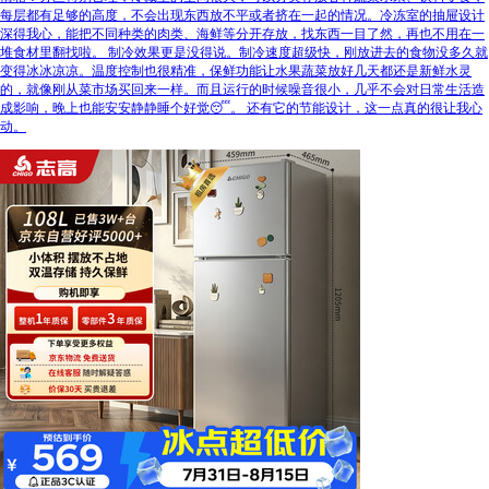
每层都有足够的高度，不会出现东西放不平或者挤在一起的情况。冷冻室的抽屉设计
深得我心，能把不同种类的肉类、海鲜等分开存放，找东西一目了然，再也不用在一
堆食材里翻找啦。 制冷效果更是没得说。制冷速度超级快，刚放进去的食物没多久就
变得冰冰凉凉。温度控制也很精准，保鲜功能让水果蔬菜放好几天都还是新鲜水灵
的，就像刚从菜市场买回来一样。而且运行的时候噪音很小，几乎不会对日常生活造
成影响，晚上也能安安静静睡个好觉😴。 还有它的节能设计，这一点真的很让我心
动。