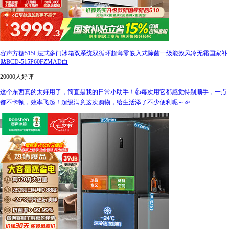
容声方糖515L法式多门冰箱双系统双循环超薄零嵌入式除菌一级能效风冷无霜国家补
贴BCD-515P60FZMAD白
20000人好评
这个东西真的太好用了，简直是我的日常小助手！👍每次用它都感觉特别顺手，一点
都不卡顿，效率飞起！超级满意这次购物，给生活添了不少便利呢～🎉