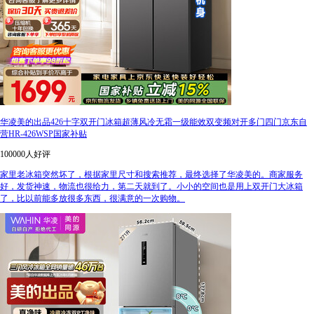
华凌美的出品426十字双开门冰箱超薄风冷无霜一级能效双变频对开多门四门京东自
营HR-426WSP国家补贴
100000人好评
家里老冰箱突然坏了，根据家里尺寸和搜索推荐，最终选择了华凌美的。商家服务
好，发货神速，物流也很给力，第二天就到了。小小的空间也是用上双开门大冰箱
了，比以前能多放很多东西，很满意的一次购物。