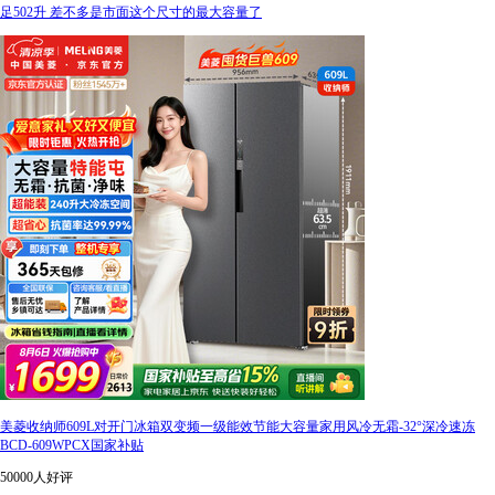
足502升 差不多是市面这个尺寸的最大容量了
美菱收纳师609L对开门冰箱双变频一级能效节能大容量家用风冷无霜-32°深冷速冻
BCD-609WPCX国家补贴
50000人好评