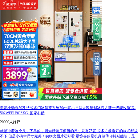
美菱小确杏502L法式多门冰箱双系统70cm宽小户型大容量制冰嵌入新一级能效BCD-
502WFPU9CZXG1国家补贴
20000人好评
就是冲着这个尺寸下单的，因为精装房预留的尺寸只有75宽 很多之前看好的款式都放
不下 但是小确幸尺寸完美！实物比图片还好看 最惊喜的是机身超薄却特别能装，足