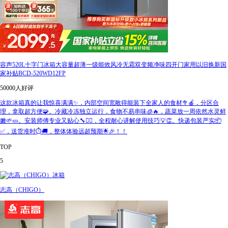
容声520L十字门冰箱大容量超薄一级能效风冷无霜双变频净味四开门家用以旧换新国
家补贴BCD-520WD12FP
50000人好评
这款冰箱真的让我惊喜满满✨，内部空间宽敞得能装下全家人的食材🥦🍎，分区合
理，拿取超方便🧩。冷藏冷冻独立运行，食物不易串味🧊🔥，蔬菜放一周依然水灵鲜
嫩🌱🥒。安装师傅专业又贴心🔧👷‍♂️，全程耐心讲解使用技巧💡👏。快递包装严实📦
✅，送货准时⏱️🚚，整体体验远超预期🌟🎉！！
TOP
5
志高（CHIGO）