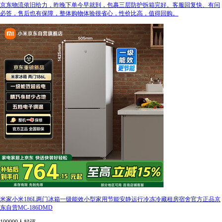
京东物流依旧给力，昨晚下单今早就到，包裹三层防护拆箱完好。客服回复快、有问
必答，售后也有保障，整体购物体验很省心，性价比高，值得回购。
米家小米186L两门冰箱一级能效小型家用节能安静运行冷冻冷藏租房宿舍官方正品京
东自营MC-186DMD