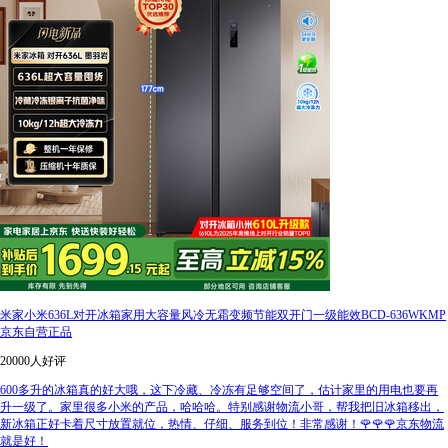
米家小米636L对开冰箱家用大容量风冷无霜变频节能双开门一级能效BCD-636WKMP
京东自营正品
20000人好评
600多升的冰箱真的好大哦，这下冷藏、冷冻有足够空间了，估计家里的用电也要再
升一级了。家里很多小米的产品，哈哈哈。特别感谢物流小哥，帮我把旧冰箱移出，
新冰箱正好卡着尺寸放置就位，热情、仔细、服务到位！非常感谢！🌹🌹🌹京东物流
就是好！