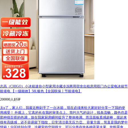
志高（CHIGO）小冰箱迷你小型家用冷藏冷冻两用宿舍出租房用双门办公室电冰箱节
能省电 【一级能效】58L银色【全国联保丨节能省电】
200000人好评
太q了，家人们，我最近刚剁手了一台冰箱，现在必须来给大家好好分享一下我的使
用感受！ 外观上，它真的长在我的审美点上。简约大气的设计，线条流畅，颜色也是
那种很百搭的色调，放在我家厨房瞬间提升了整体格调。而且面板质感超棒，摸起来
很有高级感，还不容易留下指纹，日常清洁毫无压力👏。 容量方面，简直是我的梦中
情箱！分区特别合理，冷藏室的空间很大，可以分类存放各种蔬菜水果、饮料零食，