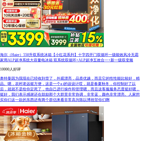
海尔（Haier）550升双系统冰箱【小红花系列】十字四开门双循环一级能效风冷无霜
家用ALP超净系统大容量电冰箱 双系统双循环+ALP超净五效合一+新一级双变频
10000人好评
奥特曼因为我现在已经收到货了，外观漂亮，品质优越，而且它的性性能比较好，精
品。嗯，农村老远挺方便，这是一个a i的设设计哎，就是春夏秋冬，你控制好了以
后，就就不是给你定死了，他自己进行操作和管理嗯，而且这客服服务态度挺好嗯，
挺好，我们表示感谢还在鼓励那个大群里非常协调，非常蓝，颜色非常漂亮。人家想
买你们这一款的东西还有两个群侣来看非常高兴陈以博祝贺你们啊