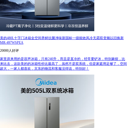
美的480L十字门冰箱全空间养鲜抗菌净味新国标一级能效风冷无霜双变频以旧换新
MR-497WSPEA
20000人好评
家里原来用的是容声冰箱，只有240升，而且是直冷的，经常要铲冰，特别麻烦，比
来比去，这款美的的冰箱性价比最高了，虽然不是双系统，但是家庭用足够了，空间
超大，一家人都喜欢，京东的物流和客服没得说，特别好！