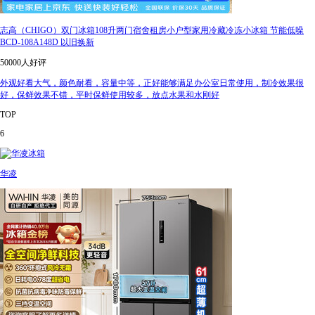
志高（CHIGO）双门冰箱108升两门宿舍租房小户型家用冷藏冷冻小冰箱 节能低噪
BCD-108A148D 以旧换新
50000人好评
外观好看大气，颜色耐看，容量中等，正好能够满足办公室日常使用，制冷效果很
好，保鲜效果不错，平时保鲜使用较多，放点水果和水刚好
TOP
6
华凌