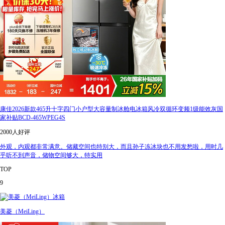
康佳2026新款465升十字四门小户型大容量制冰舱电冰箱风冷双循环变频1级能效灰国
家补贴BCD-465WPEG4S
2000人好评
外观，内观都非常满意。储藏空间也特别大，而且孙子冻冰块也不用发愁啦，用时几
乎听不到声音，储物空间够大，特实用
TOP
9
美菱（MeiLing）