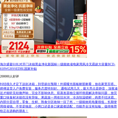
海尔盛宴618L对开门冰箱黑金净化新国标一级能效省电家用风冷无霜超大容量BCD-
618WGHSSEDBL国家补贴
200000人好评
纠结很久才定下这款冰箱，到货超出预期！外观哑光面板耐脏耐看，放在家里百搭。
师傅送货入户免费安装，服务态度特别好。 通电试用几天，最大亮点是静音，深夜凑
近才能听见轻微声响，完全不影响休息。双蒸发器独立循环彻底解决串味问题，放完
重口味食材冰箱也没有异味。果蔬放一周依旧水润，冷冻恒温锁鲜，肉类不结冰霜。
内部分层合理，零食、生鲜、熟食分区收纳一目了然，一级能效耗电量很低，长期使
用很省钱。不管是独居、小两口还是多口家庭都适配，功能齐全没有短板，值得推荐
给正在选购的朋友！