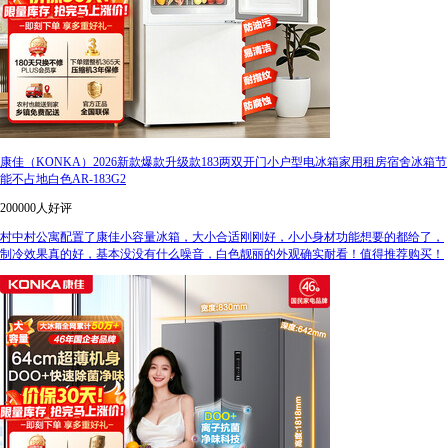
康佳（KONKA）2026新款爆款升级款183两双开门小户型电冰箱家用租房宿舍冰箱节
能不占地白色AR-183G2
200000人好评
村中村公寓配置了康佳小容量冰箱，大小合适刚刚好，小小身材功能想要的都给了，
制冷效果真的好，基本没没有什么噪音，白色靓丽的外观确实耐看！值得推荐购买！