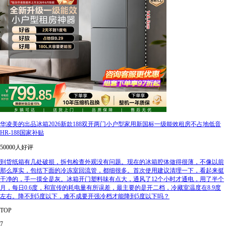
华凌美的出品冰箱2026新款188双开两门小户型家用新国标一级能效租房不占地低音
HR-188国家补贴
50000人好评
到货纸箱有几处破损，拆包检查外观没有问题。现在的冰箱腔体做得很薄，不像以前
那么厚实，包括下面的冷冻室回流管，都细很多。首次使用建议清理一下，看起来挺
干净的，手一摸全是灰。冰箱开门塑料味有点大，通风了12个小时才通电，用了半个
月，每日0.6度，和宣传的耗电量有所误差，最主要的是开二档，冷藏室温度在8.9度
左右。降不到5度以下，难不成要开强冷档才能降到5度以下吗？
TOP
7