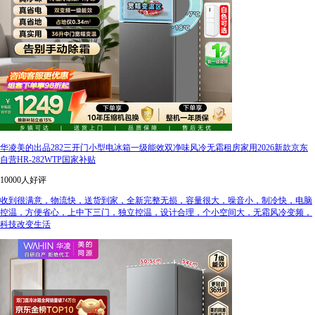
华凌美的出品282三开门小型电冰箱一级能效双净味风冷无霜租房家用2026新款京东
自营HR-282WTP国家补贴
10000人好评
收到很满意，物流快，送货到家，全新完整无损，容量很大，噪音小，制冷快，电脑
控温，方便省心，上中下三门，独立控温，设计合理，个小空间大，无霜风冷变频，
科技改变生活