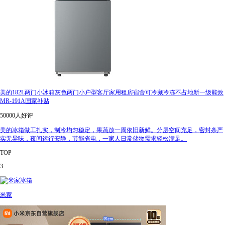
美的182L两门小冰箱灰色两门小户型客厅家用租房宿舍可冷藏冷冻不占地新一级能效
MR-191A国家补贴
50000人好评
美的冰箱做工扎实，制冷均匀稳定，果蔬放一周依旧新鲜。分层空间充足，密封条严
实无异味，夜间运行安静，节能省电，一家人日常储物需求轻松满足。
TOP
3
米家