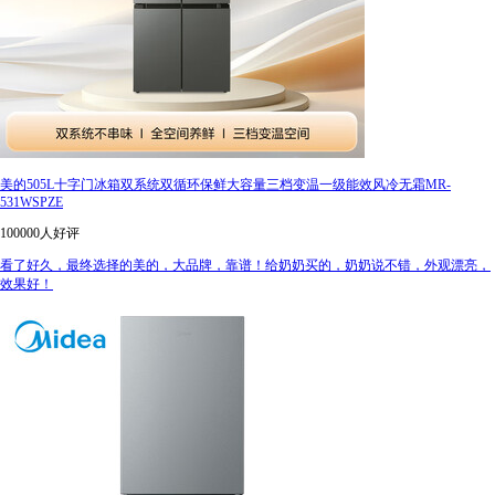
美的505L十字门冰箱双系统双循环保鲜大容量三档变温一级能效风冷无霜MR-
531WSPZE
100000人好评
看了好久，最终选择的美的，大品牌，靠谱！给奶奶买的，奶奶说不错，外观漂亮，
效果好！