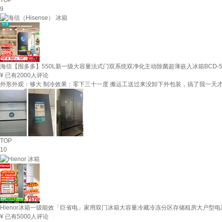
9
海信【囤多多】550L新一级大容量法式门双系统双净化主动除菌超薄嵌入冰箱BCD-55
¥
已有2000人评论
外形外观：够大 制冷效果：零下三十一度 搬运工送过来没卸下外包装，搞了我一天才
TOP
10
Hienor冰箱一级能效「巨省电」家用双门冰箱大容量冷藏冷冻分区存储租房大户型电冰箱2
¥
已有5000人评论