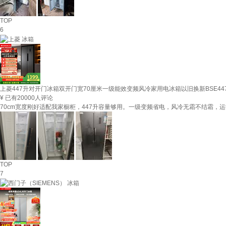
TOP
6
上菱447升对开门冰箱双开门宽70厘米一级能效变频风冷家用电冰箱以旧换新BSE447
¥
已有20000人评论
70cm宽度刚好适配我家橱柜，447升容量够用。一级变频省电，风冷无霜不结霜
TOP
7