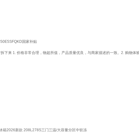
0E5SFQKD国家补贴
拆下来 1. 价格非常合理，物超所值，产品质量优良，与商家描述的一致。2. 购物
026新款 208L278S三门三温/大容量分区中软冻