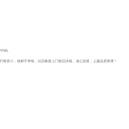
PWL
，运行噪音小，保鲜不串味。以旧换新上门收旧冰箱，省心划算，上菱品质靠谱！