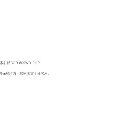
BCD-609WD11HP
匀保鲜给力，居家囤货十分实用。