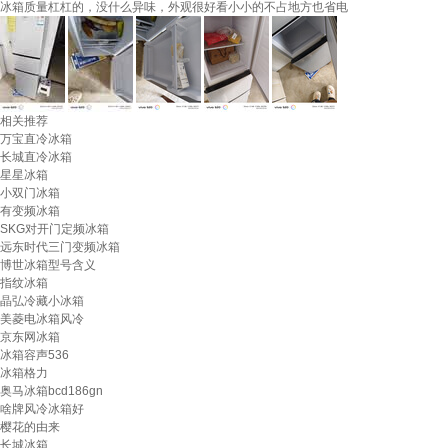
冰箱质量杠杠的，没什么异味，外观很好看小小的不占地方也省电
相关推荐
万宝直冷冰箱
长城直冷冰箱
星星冰箱
小双门冰箱
有变频冰箱
SKG对开门定频冰箱
远东时代三门变频冰箱
博世冰箱型号含义
指纹冰箱
晶弘冷藏小冰箱
美菱电冰箱风冷
京东网冰箱
冰箱容声536
冰箱格力
奥马冰箱bcd186gn
啥牌风冷冰箱好
樱花的由来
长城冰箱