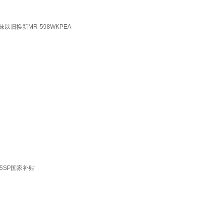
旧换新MR-598WKPEA
5SP国家补贴