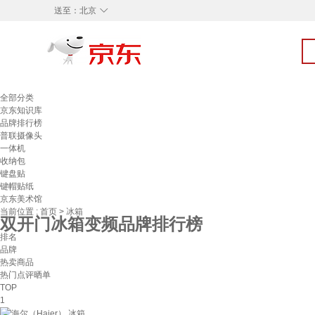
◇
送至：
北京
全部分类
京东知识库
品牌排行榜
普联摄像头
一体机
收纳包
键盘贴
键帽贴纸
京东美术馆
当前位置 :
首页
>
冰箱
双开门冰箱变频品牌排行榜
排名
品牌
热卖商品
热门点评晒单
TOP
1