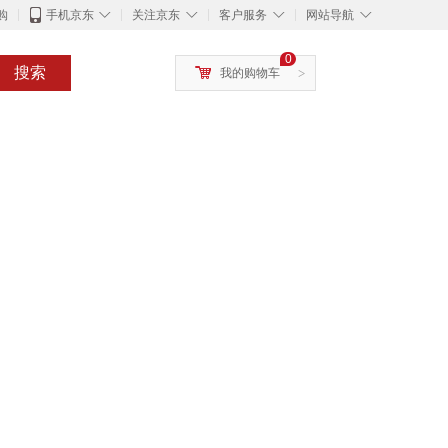
◇
◇
◇
◇
购
手机京东
关注京东
客户服务
网站导航
0
搜索
我的购物车
>