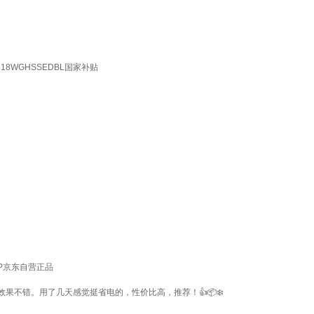
8WGHSSEDBL国家补贴
MP京东自营正品
不错。用了几天感觉挺省电的，性价比高，推荐！👍📦❄️️