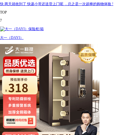
快 两天就收到了 快递小哥还送货上门呢 ，总之是一次超棒的购物体验 !
TOP
7
大一（DAYI）