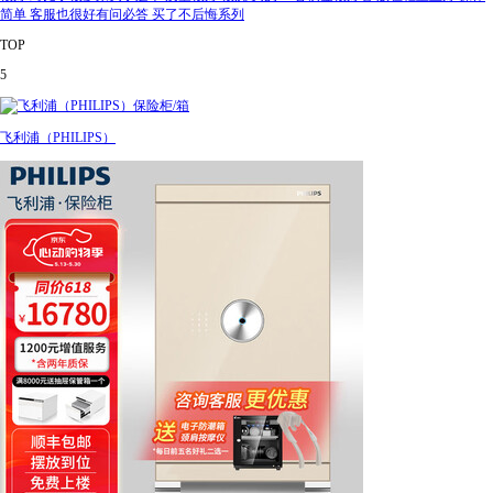
简单 客服也很好有问必答 买了不后悔系列
TOP
5
飞利浦（PHILIPS）