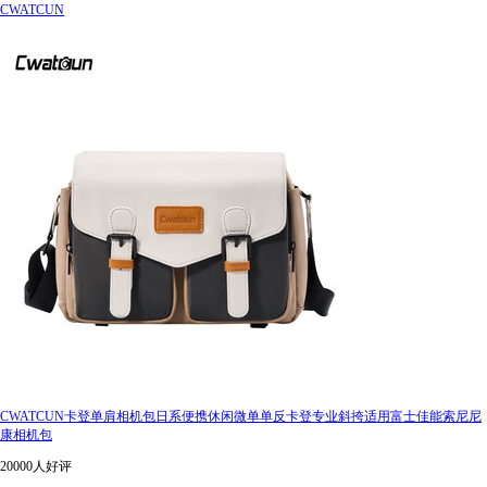
CWATCUN
CWATCUN卡登单肩相机包日系便携休闲微单单反卡登专业斜挎适用富士佳能索尼尼
康相机包
20000人好评