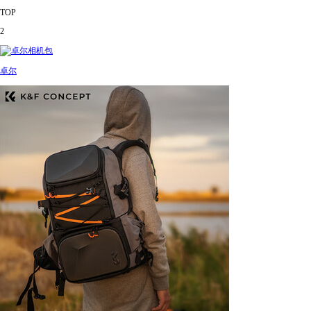
TOP
2
卓尔