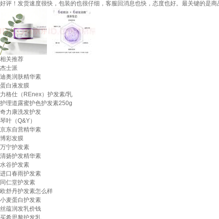
好评！发货速度很快，包装的也很仔细，客服回消息也快，态度也好。最关键的是商品
相关推荐
杰士派
迪奥润肤精华素
蛋白液发膜
力格仕（REnex）护发素/乳
护理道露蜜护色护发素250g
奇力康洗发护发
琴叶（Q&Y）
京东自营精华素
博彩发膜
万宁护发素
清扬护发精华素
水谷护发素
进口春雨护发素
同仁堂护发素
欧舒丹护发素怎么样
小麦蛋白护发素
丝蕴润发乳价钱
买希思黎护发乳