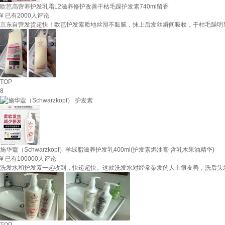
欧芭高营养护发乳霜L2滋养修护改善干枯毛躁护发素740ml留香
¥
已有2000人评论
京东自营发货超快！欧芭护发素质地丝滑不黏腻，抹上后发丝瞬间吸收，干枯毛躁明
TOP
8
施华蔻（Schwarzkopf）羊绒脂滋养护发乳400ml(护发素焗油膏 含乳木果油精华)
¥
已有100000人评论
洗发水和护发素一起收到，快递超快。这款洗发水对经常染发的人士很友善，洗后头
TOP