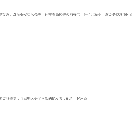
显改善。洗后头发柔顺亮泽，还带着高级持久的香气，性价比极高，烫染受损发质闭
发柔顺修复，再回购又买了同款的护发素，配合一起用👍