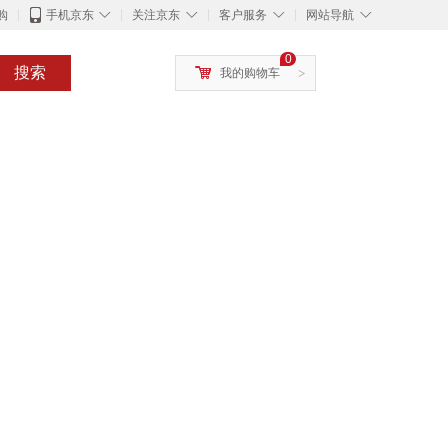
◇
◇
◇
◇
购
手机京东
关注京东
客户服务
网站导航
0
搜索
我的购物车
>