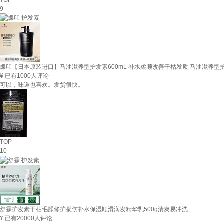
9
蝶印【日本原装进口】马油滋养型护发素600mL 补水柔顺改善干枯发质 马油滋养型护
¥
已有1000人评论
可以，味道也喜欢。发货很快。
TOP
10
舒霖护发素干枯毛躁修护损伤补水保湿顺滑润发精华乳500g清爽易冲洗
¥
已有20000人评论