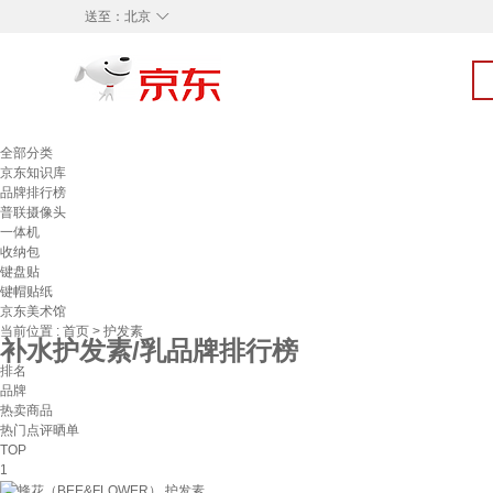
◇
送至：
北京
全部分类
京东知识库
品牌排行榜
普联摄像头
一体机
收纳包
键盘贴
键帽贴纸
京东美术馆
当前位置 :
首页
>
护发素
补水护发素/乳品牌排行榜
排名
品牌
热卖商品
热门点评晒单
TOP
1