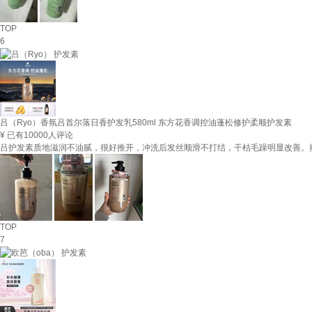
TOP
6
吕（Ryo）香氛吕首尔落日香护发乳580ml 东方花香调控油蓬松修护柔顺护发素
¥
已有10000人评论
吕护发素质地滋润不油腻，很好推开，冲洗后发丝顺滑不打结，干枯毛躁明显改善。
TOP
7