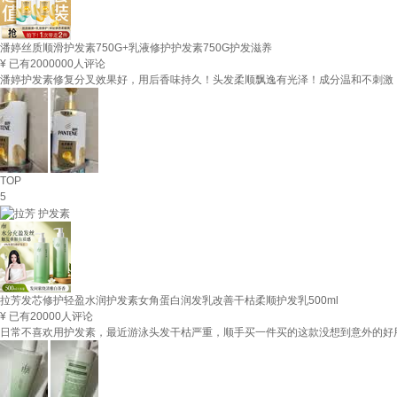
潘婷丝质顺滑护发素750G+乳液修护护发素750G护发滋养
¥
已有2000000人评论
潘婷护发素修复分叉效果好，用后香味持久！头发柔顺飘逸有光泽！成分温和不刺激
TOP
5
拉芳发芯修护轻盈水润护发素女角蛋白润发乳改善干枯柔顺护发乳500ml
¥
已有20000人评论
日常不喜欢用护发素，最近游泳头发干枯严重，顺手买一件买的这款没想到意外的好