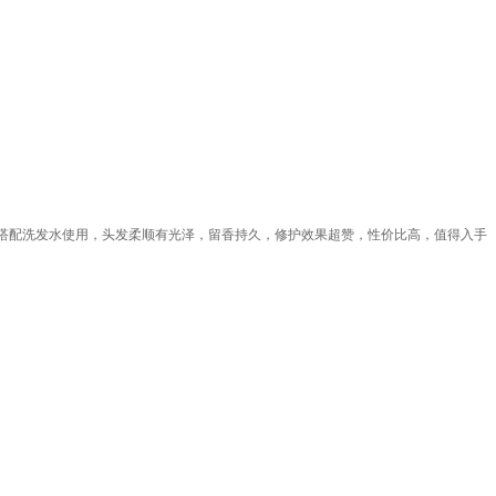
搭配洗发水使用，头发柔顺有光泽，留香持久，修护效果超赞，性价比高，值得入手