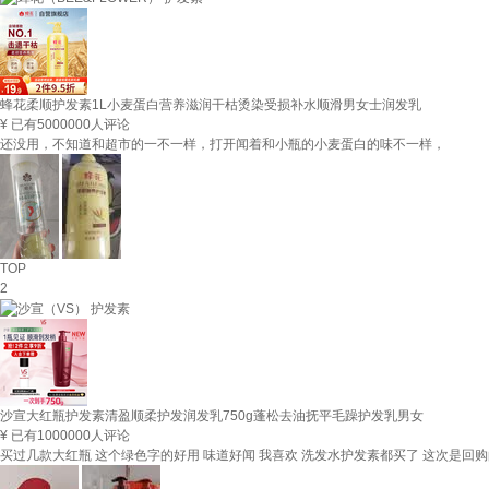
蜂花柔顺护发素1L小麦蛋白营养滋润干枯烫染受损补水顺滑男女士润发乳
¥
已有5000000人评论
还没用，不知道和超市的一不一样，打开闻着和小瓶的小麦蛋白的味不一样，
TOP
2
沙宣大红瓶护发素清盈顺柔护发润发乳750g蓬松去油抚平毛躁护发乳男女
¥
已有1000000人评论
买过几款大红瓶 这个绿色字的好用 味道好闻 我喜欢 洗发水护发素都买了 这次是回购