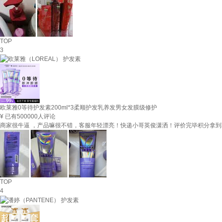
TOP
3
欧莱雅0等待护发素200ml*3柔顺护发乳养发男女发膜级修护
¥
已有500000人评论
商家很牛逼 ，产品嘛很不错，客服年轻漂亮！快递小哥英俊潇洒！评价完毕积分拿到爽
TOP
4