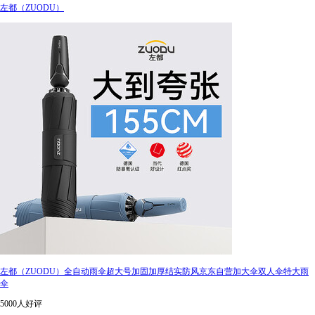
左都（ZUODU）
左都（ZUODU）全自动雨伞超大号加固加厚结实防风京东自营加大伞双人伞特大雨
伞
5000人好评