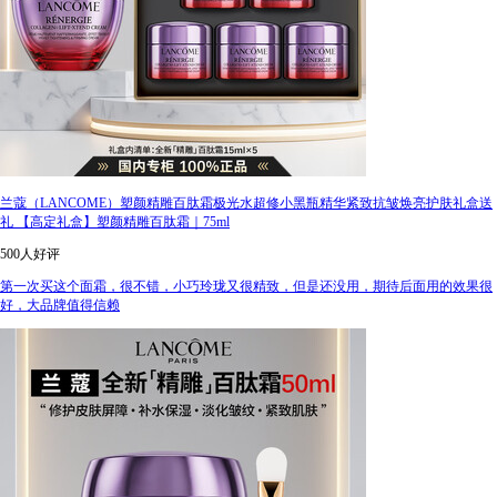
兰蔻（LANCOME）塑颜精雕百肽霜极光水超修小黑瓶精华紧致抗皱焕亮护肤礼盒送
礼 【高定礼盒】塑颜精雕百肽霜｜75ml
500人好评
第一次买这个面霜，很不错，小巧玲珑又很精致，但是还没用，期待后面用的效果很
好，大品牌值得信赖