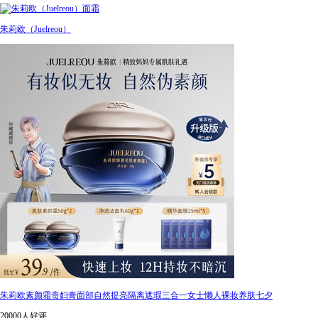
朱莉欧（Juelreou）
朱莉欧素颜霜贵妇膏面部自然提亮隔离遮瑕三合一女士懒人裸妆养肤七夕
20000人好评