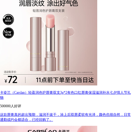
卡姿兰（Carslan）轻盈润色护唇膏双支3g*2有色口红唇膏保湿滋润补水七夕情人节礼
物
500000人好评
这款唇膏真的超出预期，滋润不拔干，涂上后双唇柔软有光泽，颜色也很自然，日常
通勤或约会都适合，已经回购了。