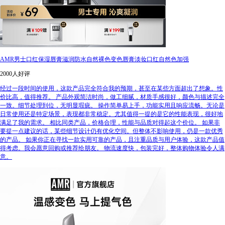
AMR男士口红保湿唇膏滋润防水自然裸色变色唇膏淡妆口红自然色加强
2000人好评
经过一段时间的使用，这款产品完全符合我的预期，甚至在某些方面超出了想象。性
价比高，值得推荐。 产品外观简洁时尚，做工细腻，材质手感很好，颜色与描述完全
一致。细节处理到位，无明显瑕疵。 操作简单易上手，功能实用且响应流畅。无论是
日常使用还是特定场景，表现都非常稳定。尤其值得一提的是它的性能表现，很好地
满足了我的需求。 相比同类产品，价格合理，性能与品质对得起这个价位。 如果非
要提一点建议的话，某些细节设计仍有优化空间。但整体不影响使用，仍是一款优秀
的产品。 如果你正在寻找一款实用可靠的产品，且注重品质与用户体验，这款产品值
得考虑。我会愿意回购或推荐给朋友。 物流速度快，包装完好，整体购物体验令人满
意。