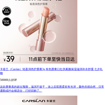
卡姿兰（Carslan）轻盈润色护唇膏3g 有色唇膏口红伪素颜保湿滋润补水舒缓 七夕礼
物
500000人好评
这款唇膏真的超出预期，滋润不拔干，涂上后双唇柔软有光泽，颜色也很自然，日常
通勤或约会都适合，已经回购了。