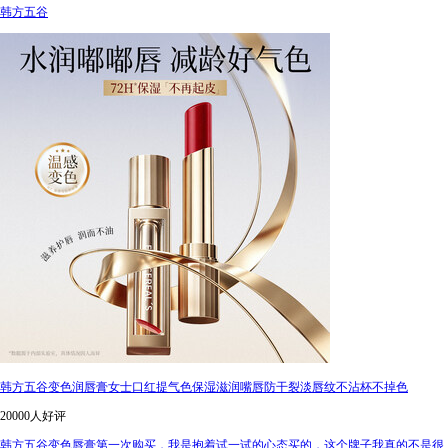
韩方五谷
韩方五谷变色润唇膏女士口红提气色保湿滋润嘴唇防干裂淡唇纹不沾杯不掉色
20000人好评
韩方五谷变色唇膏第一次购买，我是抱着试一试的心态买的，这个牌子我真的不是很