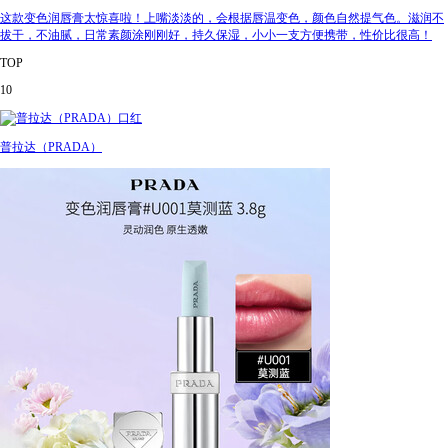
这款变色润唇膏太惊喜啦！上嘴淡淡的，会根据唇温变色，颜色自然提气色。滋润不
拔干，不油腻，日常素颜涂刚刚好，持久保湿，小小一支方便携带，性价比很高！
TOP
10
普拉达（PRADA）