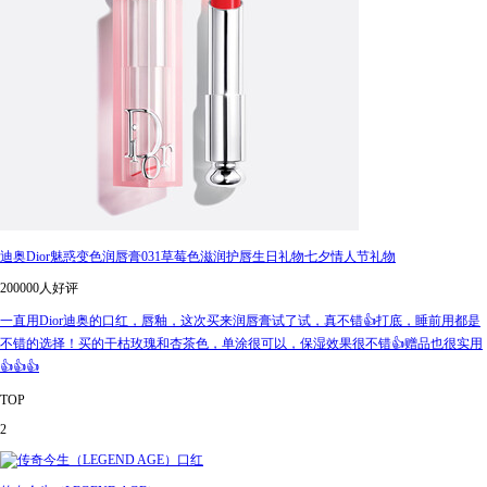
迪奥Dior魅惑变色润唇膏031草莓色滋润护唇生日礼物七夕情人节礼物
200000人好评
一直用Dior迪奥的口红，唇釉，这次买来润唇膏试了试，真不错👍打底，睡前用都是
不错的选择！买的干枯玫瑰和杏茶色，单涂很可以，保湿效果很不错👍赠品也很实用
👍👍👍
TOP
2