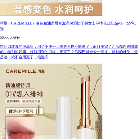
珂曼（CAREMILLE）变色精油润唇膏滋润保湿防干裂女士不掉色口红2g#03 七夕礼
物
50000人好评
精油口红真的很滋润，用了不拔干，嘴唇再也不蜕皮了，而且用完了之后嘴巴香嘟嘟
的，特别的好闻。以前用别的口红，用完了之后嘴巴就会蜕一层皮，特别的难受，但
是这一款不会用完了，很滋润