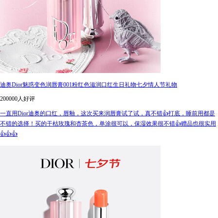
迪奥Dior魅惑变色润唇膏001粉红色滋润口红生日礼物七夕情人节礼物
200000人好评
一直用Dior迪奥的口红，唇釉，这次买来润唇膏试了试，真不错👍打底，睡前用都是
不错的选择！买的干枯玫瑰和杏茶色，单涂很可以，保湿效果很不错👍赠品也很实用
👍👍👍