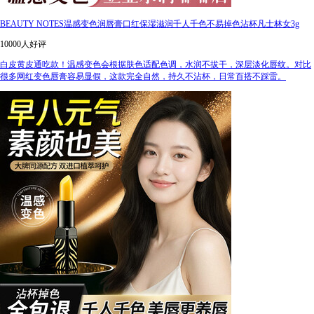
BEAUTY NOTES温感变色润唇膏口红保湿滋润千人千色不易掉色沾杯凡士林女3g
10000人好评
白皮黄皮通吃款！温感变色会根据肤色适配色调，水润不拔干，深层淡化唇纹。对比
很多网红变色唇膏容易显假，这款完全自然，持久不沾杯，日常百搭不踩雷。