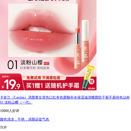
卡姿兰（Carslan）润唇膏女变色口红有色唇釉补水保湿滋润嘴唇防干裂不易掉色沾杯
01 淡粉山樱（一代）
10000人好评
颜色清淡，不艳，润唇还提气色
TOP