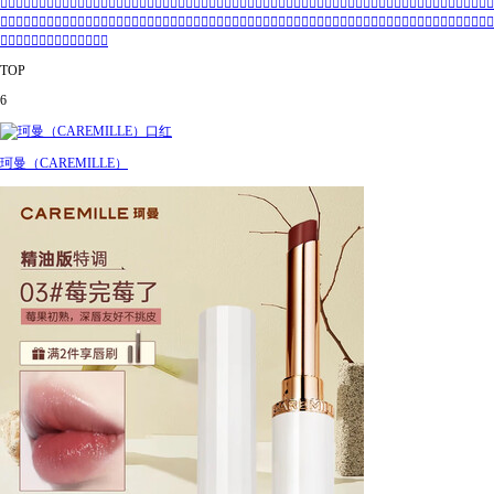
👍🏻👍🏻👍🏻👍🏻👍🏻👍🏻👍🏻👍🏻👍🏻👍🏻👍🏻👍🏻👍🏻👍🏻👍🏻👍🏻👍🏻👍🏻👍🏻👍🏻👍🏻👍🏻👍🏻👍🏻👍🏻👍🏻👍🏻👍🏻👍🏻👍🏻👍🏻👍🏻
👍🏻👍🏻👍🏻👍🏻👍🏻👍🏻👍🏻👍🏻👍🏻👍🏻👍🏻👍🏻👍🏻👍🏻👍🏻👍🏻👍🏻👍🏻👍🏻👍🏻👍🏻👍🏻👍🏻👍🏻👍🏻👍🏻👍🏻👍🏻👍🏻👍🏻👍🏻👍🏻
👍🏻👍🏻👍🏻👍🏻👍🏻👍🏻👍🏻
TOP
6
珂曼（CAREMILLE）