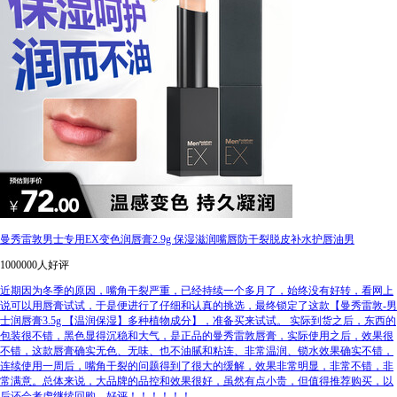
曼秀雷敦男士专用EX变色润唇膏2.9g 保湿滋润嘴唇防干裂脱皮补水护唇油男
1000000人好评
近期因为冬季的原因，嘴角干裂严重，已经持续一个多月了，始终没有好转，看网上
说可以用唇膏试试，于是便进行了仔细和认真的挑选，最终锁定了这款【曼秀雷敦-男
士润唇膏3.5g 【温润保湿】多种植物成分】，准备买来试试。 实际到货之后，东西的
包装很不错，黑色显得沉稳和大气，是正品的曼秀雷敦唇膏，实际使用之后，效果很
不错，这款唇膏确实无色、无味、也不油腻和粘连、非常温润、锁水效果确实不错，
连续使用一周后，嘴角干裂的问题得到了很大的缓解，效果非常明显，非常不错，非
常满意。总体来说，大品牌的品控和效果很好，虽然有点小贵，但值得推荐购买，以
后还会考虑继续回购，好评！！！！！！