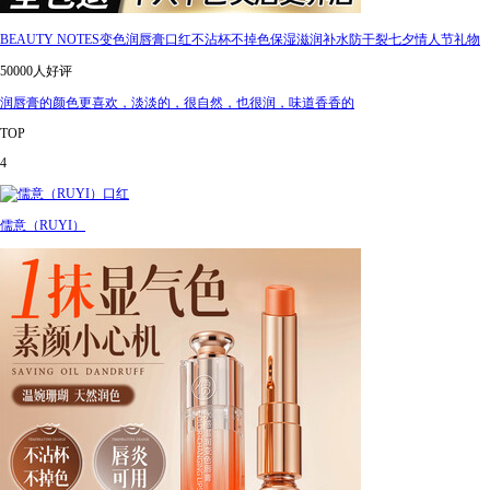
BEAUTY NOTES变色润唇膏口红不沾杯不掉色保湿滋润补水防干裂七夕情人节礼物
50000人好评
润唇膏的颜色更喜欢，淡淡的，很自然，也很润，味道香香的
TOP
4
儒意（RUYI）