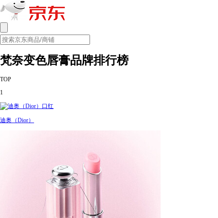
梵奈变色唇膏品牌排行榜
TOP
1
迪奥（Dior）