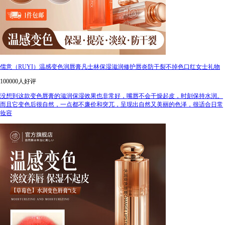
儒意（RUYI）温感变色润唇膏凡士林保湿滋润修护唇炎防干裂不掉色口红女士礼物
100000人好评
没想到这款变色唇膏的滋润保湿效果也非常好，嘴唇不会干燥起皮，时刻保持水润。
而且它变色后很自然，一点都不廉价和突兀，呈现出自然又美丽的色泽，很适合日常
妆容