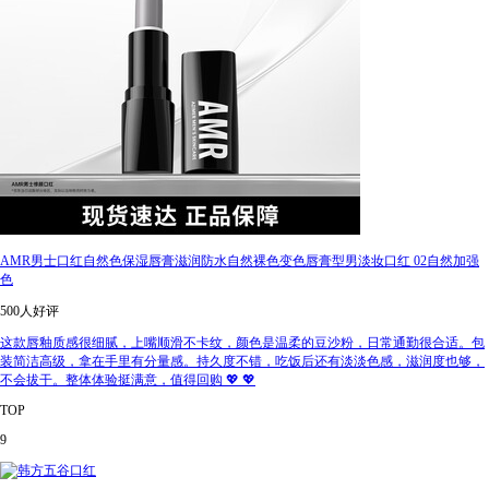
AMR男士口红自然色保湿唇膏滋润防水自然裸色变色唇膏型男淡妆口红 02自然加强
色
500人好评
这款唇釉质感很细腻，上嘴顺滑不卡纹，颜色是温柔的豆沙粉，日常通勤很合适。包
装简洁高级，拿在手里有分量感。持久度不错，吃饭后还有淡淡色感，滋润度也够，
不会拔干。整体体验挺满意，值得回购 💖 💖
TOP
9