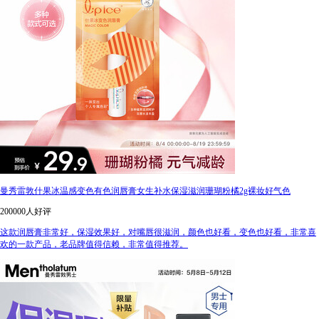
曼秀雷敦什果冰温感变色有色润唇膏女生补水保湿滋润珊瑚粉橘2g裸妆好气色
200000人好评
这款润唇膏非常好，保湿效果好，对嘴唇很滋润，颜色也好看，变色也好看，非常喜
欢的一款产品，老品牌值得信赖，非常值得推荐。