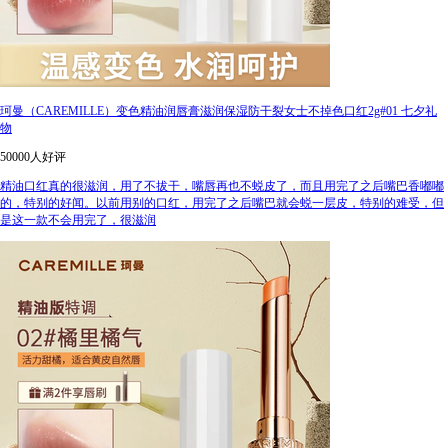
珂曼（CAREMILLE）变色精油润唇膏滋润保湿防干裂女士不掉色口红2g#01 七夕礼
物
50000人好评
精油口红真的很滋润，用了不拔干，嘴唇再也不蜕皮了，而且用完了之后嘴巴香嘟嘟
的，特别的好闻。以前用别的口红，用完了之后嘴巴就会蜕一层皮，特别的难受，但
是这一款不会用完了，很滋润