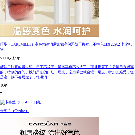
珂曼（CAREMILLE）变色精油润唇膏滋润保湿防干裂女士不掉色口红2g#02 七夕礼
物
50000人好评
精油口红真的很滋润，用了不拔干，嘴唇再也不蜕皮了，而且用完了之后嘴巴香嘟嘟
的，特别的好闻。以前用别的口红，用完了之后嘴巴就会蜕一层皮，特别的难受，但
是这一款不会用完了，很滋润
TOP
7
卡姿兰（Carslan）