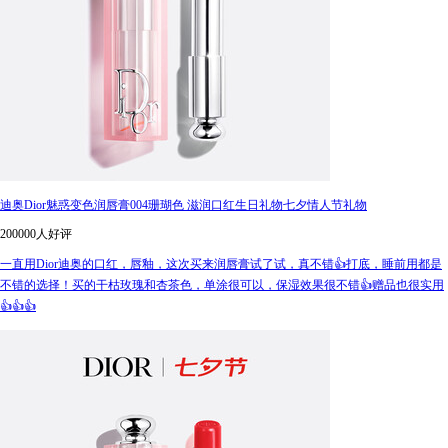
迪奥Dior魅惑变色润唇膏004珊瑚色 滋润口红生日礼物七夕情人节礼物
200000人好评
一直用Dior迪奥的口红，唇釉，这次买来润唇膏试了试，真不错👍打底，睡前用都是
不错的选择！买的干枯玫瑰和杏茶色，单涂很可以，保湿效果很不错👍赠品也很实用
👍👍👍