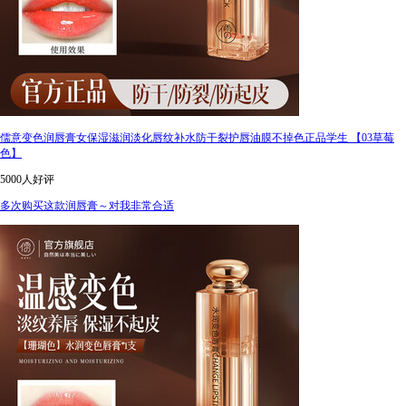
儒意变色润唇膏女保湿滋润淡化唇纹补水防干裂护唇油膜不掉色正品学生 【03草莓
色】
5000人好评
多次购买这款润唇膏～对我非常合适