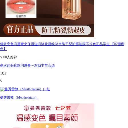
儒意变色润唇膏女保湿滋润淡化唇纹补水防干裂护唇油膜不掉色正品学生 【02珊瑚
色】
5000人好评
多次购买这款润唇膏～对我非常合适
TOP
5
曼秀雷敦（Mentholatum）