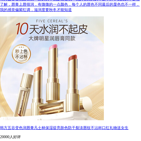
了解，唇膏上唇很润，有微微的一点颜色，每个人的唇色不同最后的显色也不一样，
我的感觉偏紫红调，滋润度要秋冬才能知道
韩方五谷变色润唇膏凡士林保湿提亮肤色防干裂淡唇纹不沾杯口红礼物送女生
20000人好评