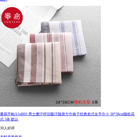
番易手帕A1pl001:男士擦汗怀旧吸汗随身方巾格子经典老式女手巾小 38*38cm随机花
式 3条 默认
30人好评