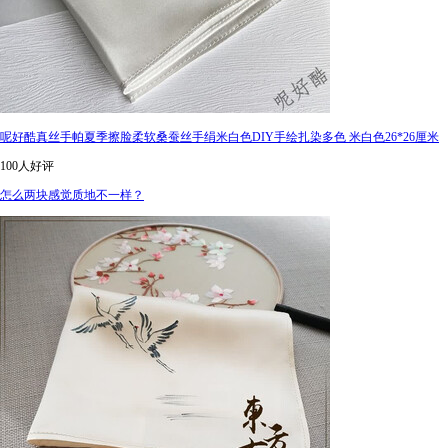
呢好酷真丝手帕夏季擦脸柔软桑蚕丝手绢米白色DIY手绘扎染多色 米白色26*26厘米
100人好评
怎么两块感觉质地不一样？