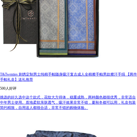
T&Twenties 刺绣定制男士纯棉手帕随身吸汗复古成人全棉擦手帕男款擦汗手绢 【两件
手帕礼盒】送礼推荐
500人好评
挑选的好久选中这个款式，花纹大方得体，稳重成熟，两种颜色都很优秀，非常适合
中年男士使用。质地柔软亲肤透气，吸汗效果非常不错，夏秋冬都可以用，礼盒包装
简约精致，自用送人都很合适，非常不错的购物体验。