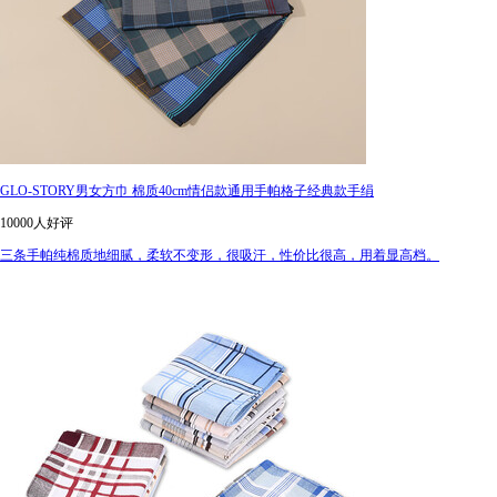
GLO-STORY男女方巾 棉质40cm情侣款通用手帕格子经典款手绢
10000人好评
三条手帕纯棉质地细腻，柔软不变形，很吸汗，性价比很高，用着显高档。