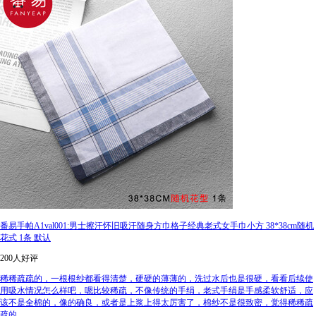
番易手帕A1val001:男士擦汗怀旧吸汗随身方巾格子经典老式女手巾小方 38*38cm随机
花式 1条 默认
200人好评
稀稀疏疏的，一根根纱都看得清楚，硬硬的薄薄的，洗过水后也是很硬，看看后续使
用吸水情况怎么样吧，嗯比较稀疏，不像传统的手绢，老式手绢是手感柔软舒适，应
该不是全棉的，像的确良，或者是上浆上得太厉害了，棉纱不是很致密，觉得稀稀疏
疏的