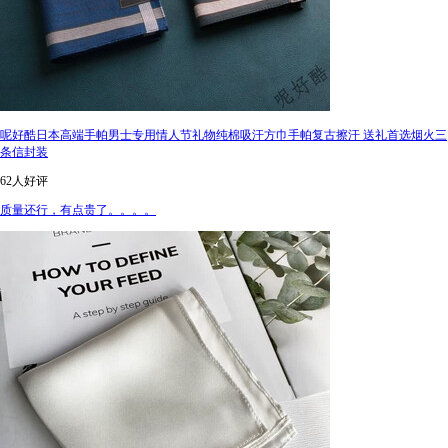
呢好酷日本高端手帕男士专用情人节礼物纯棉吸汗方巾手帕复古擦汗 送礼首选烟火三
条信封装
62人好评
质量还行，有点贵了。。。。