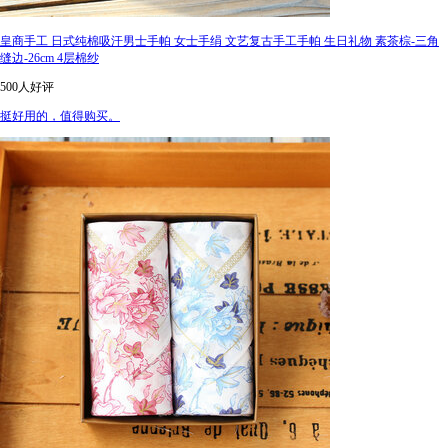
皇商手工 日式纯棉吸汗男士手帕 女士手绢 文艺复古手工手帕 生日礼物 素茶棕-三角
缝边-26cm 4层棉纱
500人好评
挺好用的，值得购买。