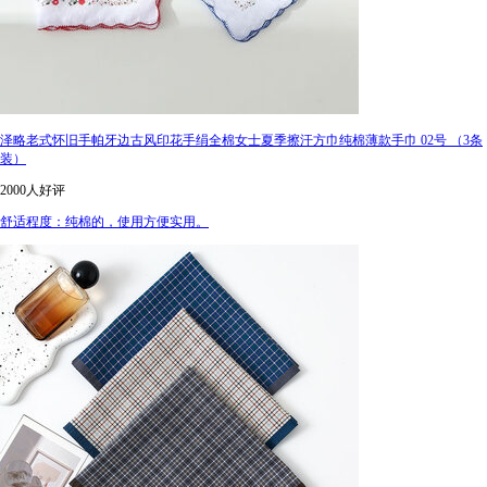
泽略老式怀旧手帕牙边古风印花手绢全棉女士夏季擦汗方巾纯棉薄款手巾 02号 （3条
装）
2000人好评
舒适程度：纯棉的，使用方便实用。