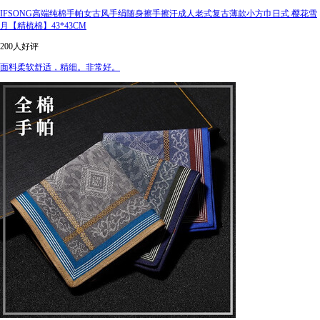
IFSONG高端纯棉手帕女古风手绢随身擦手擦汗成人老式复古薄款小方巾日式 樱花雪
月【精梳棉】43*43CM
200人好评
面料柔软舒适，精细。非常好。