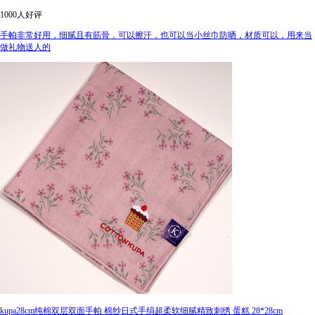
1000人好评
手帕非常好用，细腻且有筋骨，可以擦汗，也可以当小丝巾防晒，材质可以，用来当
做礼物送人的
kupa28cm纯棉双层双面手帕 棉纱日式手绢超柔软细腻精致刺绣 蛋糕 28*28cm