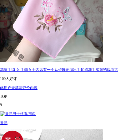
花淯手绢 女 手帕女士古风有一个姑娘舞蹈演出手帕绣花手绢刺绣戏曲古
100人好评
此用户未填写评价内容
TOP
9
番易