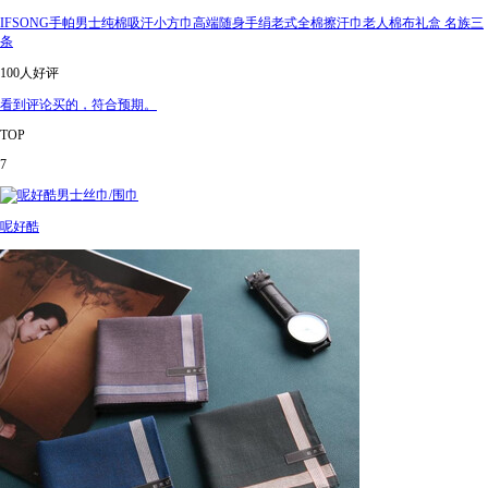
IFSONG手帕男士纯棉吸汗小方巾高端随身手绢老式全棉擦汗巾老人棉布礼盒 名族三
条
100人好评
看到评论买的，符合预期。
TOP
7
呢好酷