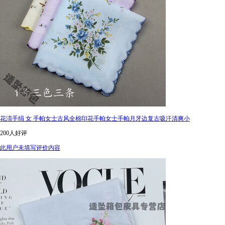
花淯手绢 女 手帕女士古风全棉印花手帕女士手帕月牙边复古吸汗清爽小
200人好评
此用户未填写评价内容