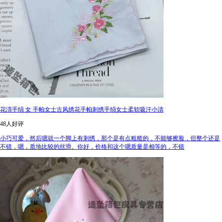
花淯手绢 女 手帕女士古风绣花手帕刺绣手绢女士柔软吸汗小清
48人好评
小巧可爱，然后嗯就一个脚上有刺绣，那个是有点粗糙的，不能够擦脸，但整个还是
不错，嗯，质地比较的丝滑。你好，价格和这个嗯质量是相等的，不错