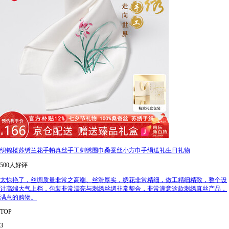
织锦楼苏绣兰花手帕真丝手工刺绣围巾桑蚕丝小方巾手绢送礼生日礼物
500人好评
太惊艳了，丝绸质量非常之高端、丝滑厚实，绣花非常精细，做工精细精致，整个设
计高端大气上档，包装非常漂亮与刺绣丝绸非常契合，非常满意这款刺绣真丝产品，
满意的购物。
TOP
3