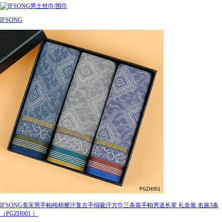
IFSONG
IFSONG美宋男手帕纯棉擦汗复古手绢吸汗方巾三条装手帕男送长辈 礼盒装 名族3条
（PGZH001 ）