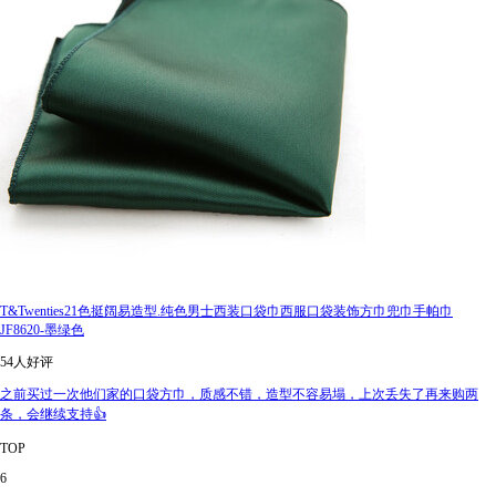
T&Twenties21色挺阔易造型.纯色男士西装口袋巾西服口袋装饰方巾兜巾手帕巾
JF8620-墨绿色
54人好评
之前买过一次他们家的口袋方巾，质感不错，造型不容易塌，上次丢失了再来购两
条，会继续支持👍
TOP
6