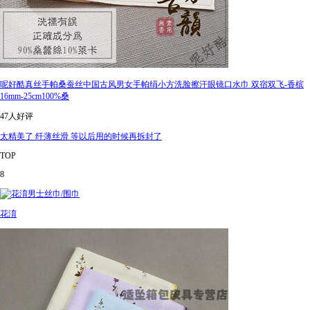
呢好酷真丝手帕桑蚕丝中国古风男女手帕绢小方洗脸擦汗眼镜口水巾 双宿双飞-香槟
16mm-25cm100%桑
47人好评
太精美了 纤薄丝滑 等以后用的时候再拆封了
TOP
8
花淯