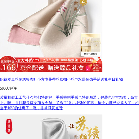
织锦楼真丝刺绣银杏叶小方巾桑蚕丝盘扣小丝巾双层装饰手绢送礼生日礼物
500人好评
质量和做工工艺什么的都特别好，手感特别手感也特别顺滑，包装也非常精美，高大
上。嗯，并且我是首次加入会员，又给了10 几块钱的优惠，这个力度已经挺大了，相
当于10%的优惠了，嗯，非常满意点赞