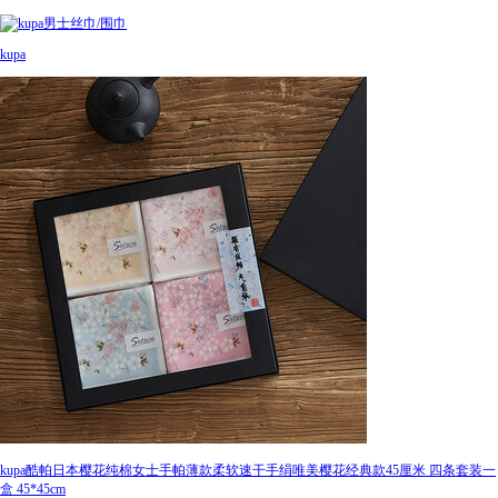
kupa
kupa酷帕日本樱花纯棉女士手帕薄款柔软速干手绢唯美樱花经典款45厘米 四条套装一
盒 45*45cm