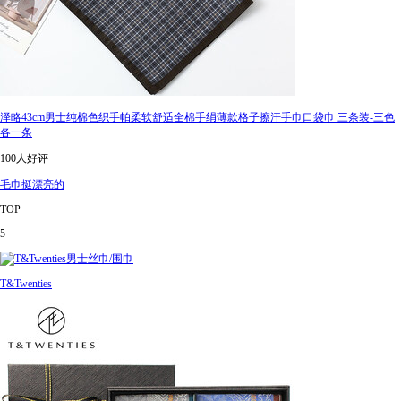
泽略43cm男士纯棉色织手帕柔软舒适全棉手绢薄款格子擦汗手巾口袋巾 三条装-三色
各一条
100人好评
毛巾挺漂亮的
TOP
5
T&Twenties