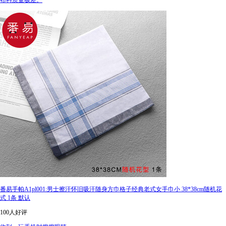
布料质量极差。
番易手帕A1pl001:男士擦汗怀旧吸汗随身方巾格子经典老式女手巾小 38*38cm随机花
式 1条 默认
100人好评