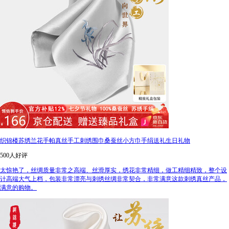
织锦楼苏绣兰花手帕真丝手工刺绣围巾桑蚕丝小方巾手绢送礼生日礼物
500人好评
太惊艳了，丝绸质量非常之高端、丝滑厚实，绣花非常精细，做工精细精致，整个设
计高端大气上档，包装非常漂亮与刺绣丝绸非常契合，非常满意这款刺绣真丝产品，
满意的购物。