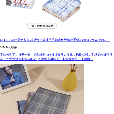
GLO-STORY男女方巾 棉质情侣款通用手帕浅色经典款手绢43cm*43cm WSP014078
10000人好评
手帕收到了，打开一看，感觉非常nice,设计非常人性化，棉质材料，手感柔软舒适度
高。外观设计也非常fashion.,下次回来再购买，非常满意的一次购物。