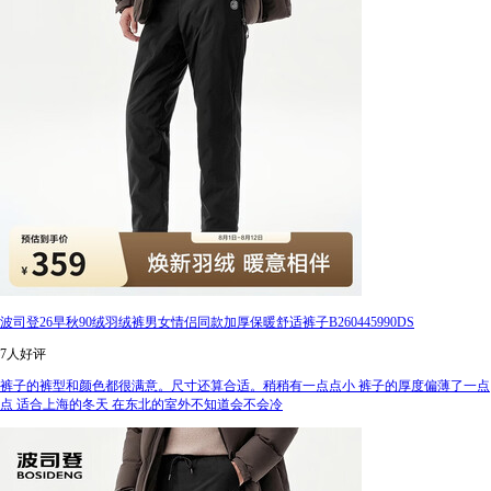
波司登26早秋90绒羽绒裤男女情侣同款加厚保暖舒适裤子B260445990DS
7人好评
裤子的裤型和颜色都很满意。尺寸还算合适。稍稍有一点点小 裤子的厚度偏薄了一点
点 适合上海的冬天 在东北的室外不知道会不会冷