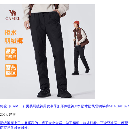
骆驼（CAMEL）男装羽绒裤男女冬季加厚保暖裤户外防水防风雪鸭绒裤M14CK01697
200人好评
羽绒裤穿上了，挺暖和的，裤子大小合适。做工精细，款式好看。下次还来买。希望
商家品质越来越好。