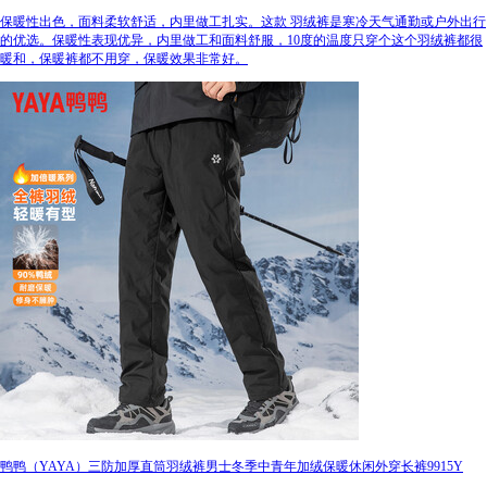
保暖性出色，面料柔软舒适，内里做工扎实。这款 羽绒裤是寒冷天气通勤或户外出行
的优选。保暖性表现优异，内里做工和面料舒服，10度的温度只穿个这个羽绒裤都很
暖和，保暖裤都不用穿，保暖效果非常好。
鸭鸭（YAYA）三防加厚直筒羽绒裤男士冬季中青年加绒保暖休闲外穿长裤9915Y