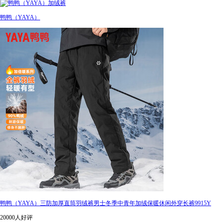
鸭鸭（YAYA）
鸭鸭（YAYA）三防加厚直筒羽绒裤男士冬季中青年加绒保暖休闲外穿长裤9915Y
20000人好评