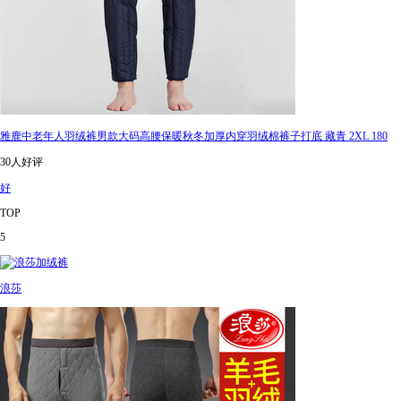
雅鹿中老年人羽绒裤男款大码高腰保暖秋冬加厚内穿羽绒棉裤子打底 藏青 2XL 180
30人好评
好
TOP
5
浪莎