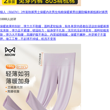
猫人（MiiOW）2件装秋裤男士保暖内衣男生纯棉保暖裤男抗菌防螨单裤线裤衬裤男
10000人好评
保暖效果特别好，弹力大不勒腿，面料柔软贴身，秋冬单穿内搭都合适这款保暖裤厚
实亲肤，弹力足不紧绷，锁温给力，贴身穿不扎肤，洗完也没起球变形，面料软糯亲
肤，弹力大不勒腰，高腰护腹不卷边。内里绒密细腻，保暖不臃肿，外穿裤子不显
胖。做工工整，不起球不掉绒，机洗不变形