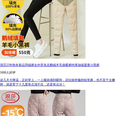
浪莎25年秋冬新品羽绒裤女外穿东北鹅绒羊毛保暖裤特厚加绒显廋小黑裤
1000人好评
这几天大降温，正好穿上，一上腿就感到暖和，还比较舒服的铅笔裤，也不至于太臃
肿，就是零下十几度有点顶不住，还是有点冷！