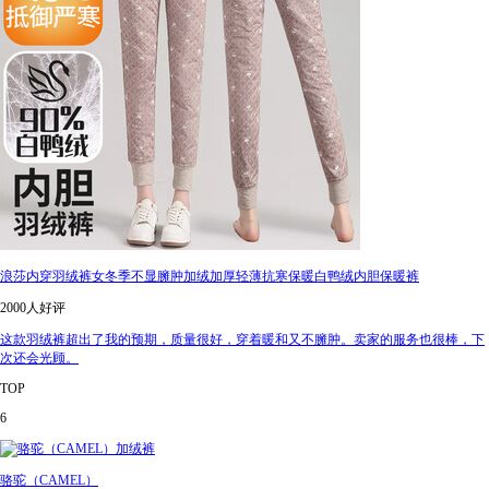
浪莎内穿羽绒裤女冬季不显臃肿加绒加厚轻薄抗寒保暖白鸭绒内胆保暖裤
2000人好评
这款羽绒裤超出了我的预期，质量很好，穿着暖和又不臃肿。卖家的服务也很棒，下
次还会光顾。
TOP
6
骆驼（CAMEL）