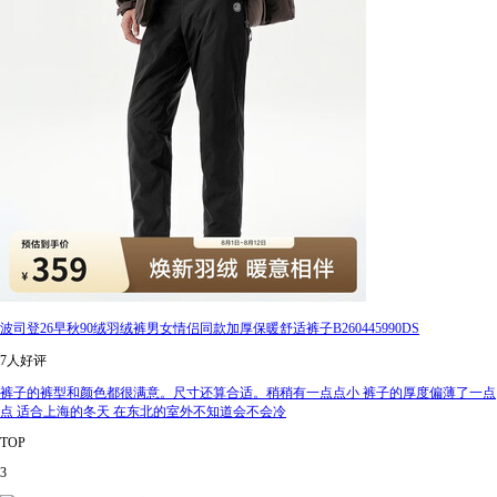
波司登26早秋90绒羽绒裤男女情侣同款加厚保暖舒适裤子B260445990DS
7人好评
裤子的裤型和颜色都很满意。尺寸还算合适。稍稍有一点点小 裤子的厚度偏薄了一点
点 适合上海的冬天 在东北的室外不知道会不会冷
TOP
3