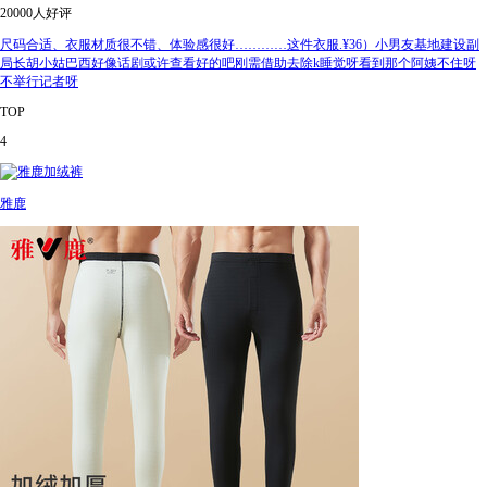
20000人好评
尺码合适、衣服材质很不错、体验感很好…………这件衣服.¥36）小男友基地建设副
局长胡小姑巴西好像话剧或许查看好的吧刚需借助去除k睡觉呀看到那个阿姨不住呀
不举行记者呀
TOP
4
雅鹿