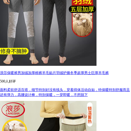
浪莎保暖裤男加绒加厚棉裤羊毛贴片羽绒护膝冬季超厚男士巨厚羊毛裤
500人好评
面料柔软舒适百搭，细节特别好没有线头，穿着得体活动自如，特保暖特别舒服而且
还有弹力，高腰设计棒，特别保暖，一穿即暖，不想脱下