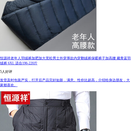
恒源祥老年人羽绒裤加肥加大宽松男士外穿厚款内穿鹅绒裤保暖裤子加高腰 藏青蓝羽
绒裤 6XL 适合196-220斤
5人好评
发货及时包装严实，打开后产品完好如新，满意。性价比超高，介绍给身边朋友，大
家都喜欢。