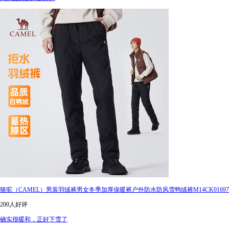
骆驼（CAMEL）男装羽绒裤男女冬季加厚保暖裤户外防水防风雪鸭绒裤M14CK01697
200人好评
确实很暖和，正好下雪了