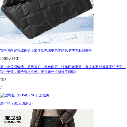
雪中飞内穿羽绒裤男士加厚款鸭绒中老年防风冬季内胆保暖裤
10000人好评
第一次买羽绒裤，质量很好。黑色耐脏。过年回老家穿。有这条羽绒裤就不怕冷了。
我个子矮，裤子有点点长。要是短一点就好了(S码)
TOP
2
波司登（BOSIDENG）