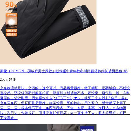
罗蒙（ROMON）羽绒裤男士厚款加绒保暖中青年秋冬时尚百搭休闲长裤男黑色185
200人好评
京东物流就是快，空运的，这个可以。商品质量很好，做工精细，是羽绒的，不过没
蓬松感，还没轻薄羽绒服蓬松呢，厚度和加绒裤差不多，还没穿，透气性一般，布料
挺厚的，估计耐磨。因为喜欢京东(づ￣3￣)づ╭❤～，就买了京东PLUS会员，常在
京东买东西，便宜而且质量好，物美价廉，买的放心，用的安心，感觉都买上瘾了，
买、买、买，根本停不下来，东西品种多、齐全、方便、实惠、次日达，京东物流
快，次日达，包装很好，而且没有任何损坏，会一直支持下去，服务超级好，好评，
下次再来。