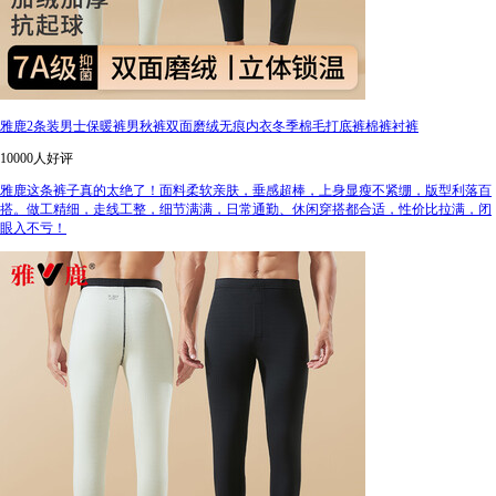
雅鹿2条装男士保暖裤男秋裤双面磨绒无痕内衣冬季棉毛打底裤棉裤衬裤
10000人好评
雅鹿这条裤子真的太绝了！面料柔软亲肤，垂感超棒，上身显瘦不紧绷，版型利落百
搭。做工精细，走线工整，细节满满，日常通勤、休闲穿搭都合适，性价比拉满，闭
眼入不亏！