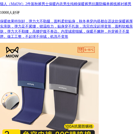
猫人（MiiOW）2件装秋裤男士保暖内衣男生纯棉保暖裤男抗菌防螨单裤线裤衬裤男
10000人好评
保暖效果特别好，弹力大不勒腿，面料柔软贴身，秋冬单穿内搭都合适这款保暖裤厚
实亲肤，弹力足不紧绷，锁温给力，贴身穿不扎肤，洗完也没起球变形，面料软糯亲
肤，弹力大不勒腰，高腰护腹不卷边。内里绒密细腻，保暖不臃肿，外穿裤子不显
胖。做工工整，不起球不掉绒，机洗不变形