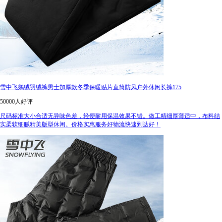
雪中飞鹅绒羽绒裤男士加厚款冬季保暖贴片直筒防风户外休闲长裤175
50000人好评
尺码标准大小合适无异味色差，轻便耐用保温效果不错。做工精细厚薄适中，布料结
实柔软细腻精美版型休闲。价格实惠服务好物流快速到达好！