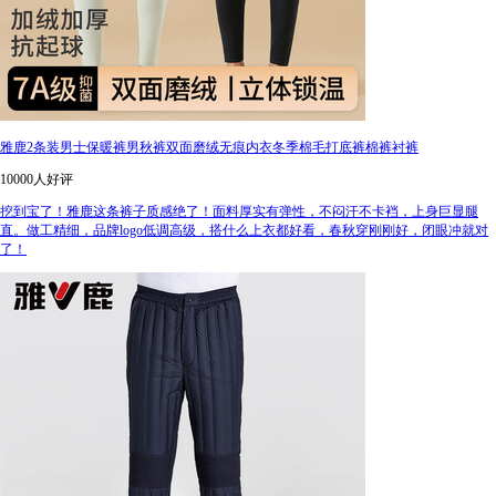
雅鹿2条装男士保暖裤男秋裤双面磨绒无痕内衣冬季棉毛打底裤棉裤衬裤
10000人好评
挖到宝了！雅鹿这条裤子质感绝了！面料厚实有弹性，不闷汗不卡裆，上身巨显腿
直。做工精细，品牌logo低调高级，搭什么上衣都好看，春秋穿刚刚好，闭眼冲就对
了！