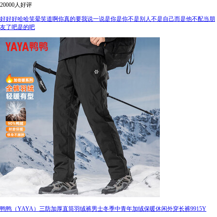
20000人好评
好好好哈哈笑晕笑道啊你真的要我说一说是你是你不是别人不是自己而是他不配当朋
友了吧是的吧
鸭鸭（YAYA）三防加厚直筒羽绒裤男士冬季中青年加绒保暖休闲外穿长裤9915Y