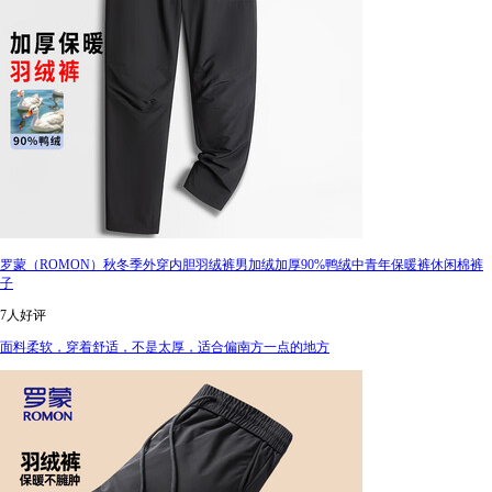
罗蒙（ROMON）秋冬季外穿内胆羽绒裤男加绒加厚90%鸭绒中青年保暖裤休闲棉裤
子
7人好评
面料柔软，穿着舒适，不是太厚，适合偏南方一点的地方