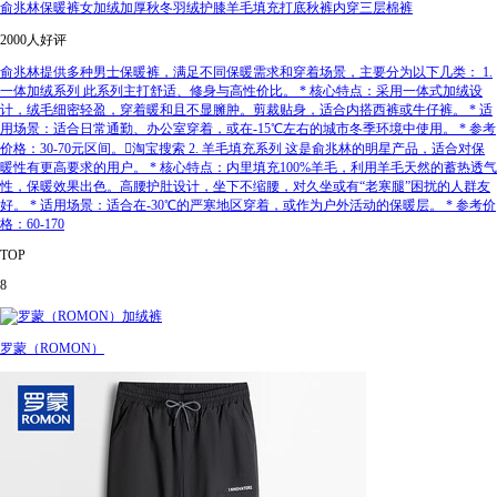
俞兆林保暖裤女加绒加厚秋冬羽绒护膝羊毛填充打底秋裤内穿三层棉裤
2000人好评
俞兆林提供多种男士保暖裤，满足不同保暖需求和穿着场景，主要分为以下几类： 1.
一体加绒系列 此系列主打舒适、修身与高性价比。 * 核心特点：采用一体式加绒设
计，绒毛细密轻盈，穿着暖和且不显臃肿。剪裁贴身，适合内搭西裤或牛仔裤。 * 适
用场景：适合日常通勤、办公室穿着，或在-15℃左右的城市冬季环境中使用。 * 参考
价格：30-70元区间。淘宝搜索 2. 羊毛填充系列 这是俞兆林的明星产品，适合对保
暖性有更高要求的用户。 * 核心特点：内里填充100%羊毛，利用羊毛天然的蓄热透气
性，保暖效果出色。高腰护肚设计，坐下不缩腰，对久坐或有“老寒腿”困扰的人群友
好。 * 适用场景：适合在-30℃的严寒地区穿着，或作为户外活动的保暖层。 * 参考价
格：60-170
TOP
8
罗蒙（ROMON）