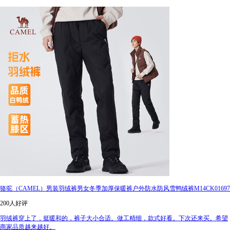
骆驼（CAMEL）男装羽绒裤男女冬季加厚保暖裤户外防水防风雪鸭绒裤M14CK01697
200人好评
羽绒裤穿上了，挺暖和的，裤子大小合适。做工精细，款式好看。下次还来买。希望
商家品质越来越好。