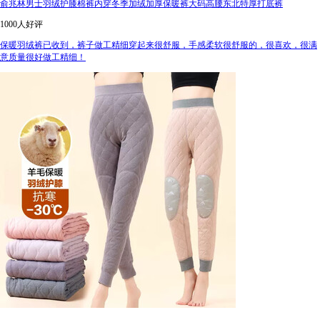
俞兆林男士羽绒护膝棉裤内穿冬季加绒加厚保暖裤大码高腰东北特厚打底裤
1000人好评
保暖羽绒裤已收到，裤子做工精细穿起来很舒服，手感柔软很舒服的，很喜欢，很满
意质量很好做工精细！