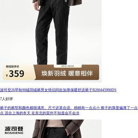
波司登26早秋90绒羽绒裤男女情侣同款加厚保暖舒适裤子B260445990DS
7人好评
裤子的裤型和颜色都很满意。尺寸还算合适。稍稍有一点点小 裤子的厚度偏薄了一点
点 适合上海的冬天 在东北的室外不知道会不会冷