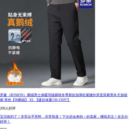
罗蒙（ROMON）鹅绒男士保暖羽绒裤秋冬季新款加厚松紧腰外穿直筒裤男冬天加绒
裤 黑色【90鹅绒】 XL 【建议体重130-150斤】
200人好评
宝贝收到了！非常出乎意料，非常惊喜！下次还会来的～好卖家，继续关注！全五分
好评！